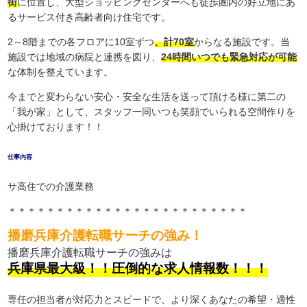
街
に位置し、大型ショッピングセンターへも徒歩圏内の好立地にあ
るサービス付き高齢者向け住宅です。
2～8階までの各フロアに10室ずつ
、計70室
からなる施設です。当
施設では地域の病院と連携を図り、
24時間いつでも緊急対応が可能
な体制を整えています。
今までと変わらない安心・安全な生活を送って頂ける様に第二の
「我が家」として、スタッフ一同いつも笑顔でいられる空間作りを
心掛けております！！
仕事内容
サ高住での介護業務
＊＊＊＊＊＊＊＊＊＊＊＊＊＊＊＊＊＊＊＊＊＊＊＊＊
播磨兵庫介護転職サーチの強み！
播磨兵庫介護転職サーチの強みは
兵庫県最大級！！圧倒的な求人情報数！！！
専任の担当者が対応力とスピードで、より深くあなたの希望・適性