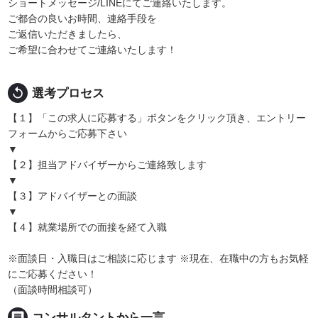
ショートメッセージ/LINEにてご連絡いたします。
ご都合の良いお時間、連絡手段を
ご返信いただきましたら、
ご希望に合わせてご連絡いたします！
replay
選考プロセス
【１】「この求人に応募する」ボタンをクリック頂き、エントリー
フォームからご応募下さい
▼
【２】担当アドバイザーからご連絡致します
▼
【３】アドバイザーとの面談
▼
【４】就業場所での面接を経て入職
※面談日・入職日はご相談に応じます ※現在、在職中の方もお気軽
にご応募ください！
（面談時間相談可）
message
コンサルタントから一言