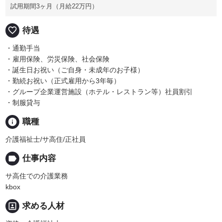
試用期間3ヶ月（月給22万円）
favorite_border
待遇
・通勤手当
・雇用保険、労災保険、社会保険
・誕生日お祝い（ご自身・未成年のお子様）
・勤続お祝い（正式雇用から3年毎）
・グループ企業運営施設（ホテル・レストラン等）社員割引
・制服貸与
info
職種
介護福祉士/サ高住/正社員
label
仕事内容
サ高住での介護業務
kbox
portrait
求める人材