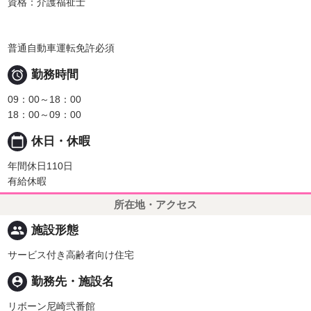
資格：介護福祉士
普通自動車運転免許必須

勤務時間
09：00～18：00
18：00～09：00
calendar_today
休日・休暇
年間休日110日
有給休暇
所在地・アクセス
people
施設形態
サービス付き高齢者向け住宅
person_pin
勤務先・施設名
リボーン尼崎弐番館