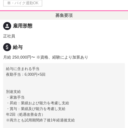
車・バイク通勤OK
募集要項
person
雇用形態
正社員
attach_money
給与
月給 250,000円〜
※資格、経験により加算あり
給与に含まれる手当
夜勤手当：6,000円×5回
別途支給
・家族手当
・昇給：業績および能力を考慮し支給
・賞与：業績及び能力を考慮し支給
年2回（処遇改善金含）
※両方とも試用期間終了後1年経過後支給