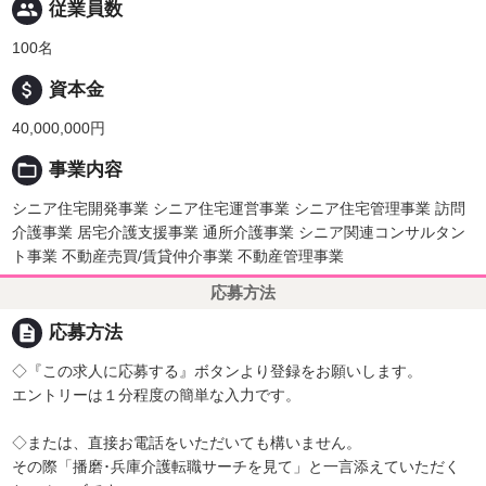
people
従業員数
100名
attach_money
資本金
40,000,000円
folder_open
事業内容
シニア住宅開発事業 シニア住宅運営事業 シニア住宅管理事業 訪問
介護事業 居宅介護支援事業 通所介護事業 シニア関連コンサルタン
ト事業 不動産売買/賃貸仲介事業 不動産管理事業
応募方法
description
応募方法
◇『この求人に応募する』ボタンより登録をお願いします。
エントリーは１分程度の簡単な入力です。
◇または、直接お電話をいただいても構いません。
その際「播磨･兵庫介護転職サーチを見て」と一言添えていただく