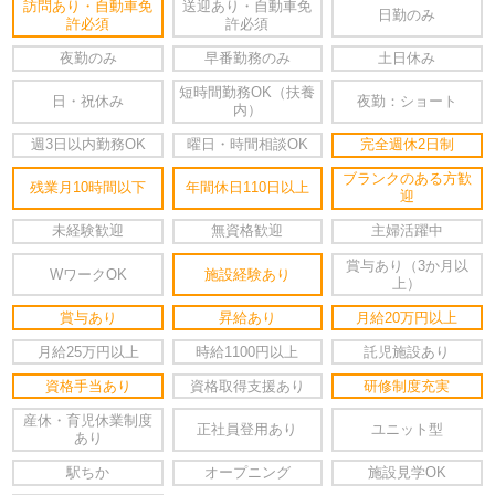
訪問あり・自動車免
送迎あり・自動車免
日勤のみ
許必須
許必須
夜勤のみ
早番勤務のみ
土日休み
短時間勤務OK（扶養
日・祝休み
夜勤：ショート
内）
週3日以内勤務OK
曜日・時間相談OK
完全週休2日制
ブランクのある方歓
残業月10時間以下
年間休日110日以上
迎
未経験歓迎
無資格歓迎
主婦活躍中
賞与あり（3か月以
WワークOK
施設経験あり
上）
賞与あり
昇給あり
月給20万円以上
月給25万円以上
時給1100円以上
託児施設あり
資格手当あり
資格取得支援あり
研修制度充実
産休・育児休業制度
正社員登用あり
ユニット型
あり
駅ちか
オープニング
施設見学OK