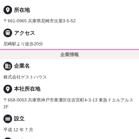
place
所在地
〒661-0965 兵庫県尼崎市次屋3-5-52

アクセス
尼崎駅より徒歩20分
企業情報
business
企業名
株式会社ゲストハウス
place
本社所在地
〒658-0053 兵庫県神戸市東灘区住吉宮町4-3-13 東急ドエルアルス
2F
calendar_view_day
設立
平成 12 年 7 月