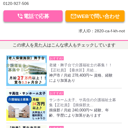
0120-927-506


電話で応募
WEBで問い合わせ
求人ID：2820-ca-f-kh-not
この求人を見た人はこんな求人もチェックしています
おすすめ!
老健・舞子台で介護福祉士の募集！！
【正社員】【垂水区】月給...
神戸市 / 月給 278,400円〜 資格、経験
により加算あり
おすすめ!
サンホーム太子、サ高住の介護福祉士募
集【正社員】【揖保郡太...
揖保郡 / 月給 240,000円〜 経験、年
齢、学歴により加算があります