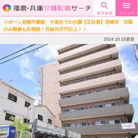

menu
条件検索
メニュー
リボーン尼崎弐番館 サ高住での介護【正社員】尼崎市 日勤
のみ勤務も応相談！月給25万円以上！！
2024.10.15更新