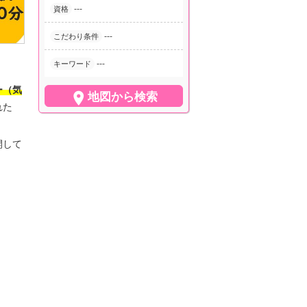
---
資格
---
こだわり条件
---
キーワード
ー（気

地図から検索
れた
開して