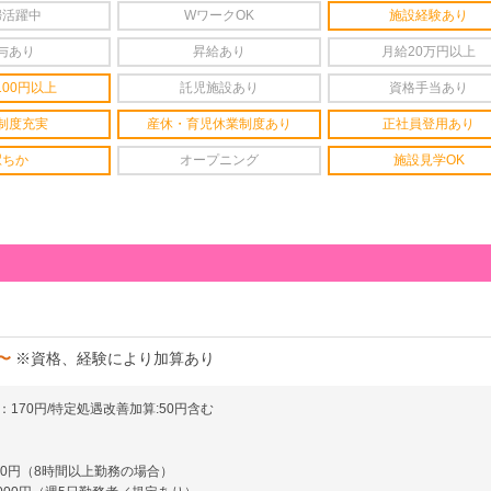
婦活躍中
WワークOK
施設経験あり
与あり
昇給あり
月給20万円以上
100円以上
託児施設あり
資格手当あり
制度充実
産休・育児休業制度あり
正社員登用あり
駅ちか
オープニング
施設見学OK
円〜
※資格、経験により加算あり
170円/特定処遇改善加算:50円含む
00円（8時間以上勤務の場合）