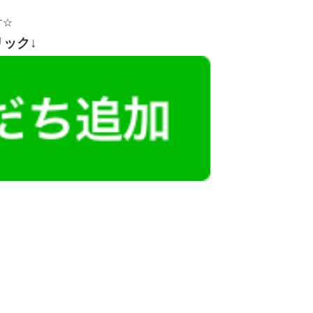
す☆
リック↓
レミアム求人も多数！
似した案件を多数掲載しています！
ても応募とはなりませんので、