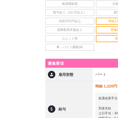
無資格歓迎
主
賞与あり（3か月以上）
賞
月給25万円以上
時給1
資格取得支援あり
研修
ユニット型
車・バイク通勤OK
募集要項
パート
雇用形態
時給 1,220
処遇改善手当：
別途支給
給与
土日手当：4