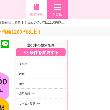
book
閲覧履歴
MENU
護福祉士募集！！日勤のみ♪時給1200円以上！
給1200円以上！
選択中の検索条件

条件を変更する
---
エリア
---
職種
---
給与
---
雇用形態
---
サービス形態