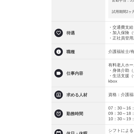
皆勤手当：5
試用期間2ヶ
・交通費支給（
・加入保険（
待遇
・正社員登用
介護福祉士/
職種
有料老人ホー
・身体介助（
仕事内容
・生活支援（
kbox
資格：介護福
求める人材
07：30～16
09：30～18
勤務時間
10：30～19
シフトによる
休日・休暇