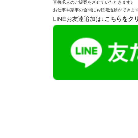
直接求人のご提案をさせていただきます♪
お仕事や家事の合間にも転職活動ができま
LINEお友達追加は
↓こちらをク
【今まさに indeed を見ている方へ】
掲載元であれば、非公開求人もお知らせできプ
播磨・兵庫介護転職サーチでは、この条件に類
詳しくは・・・青いボタンをクリック♪
※「応募先へ進む」の青いボタンをクリックし
是非、掲載元をご覧ください。