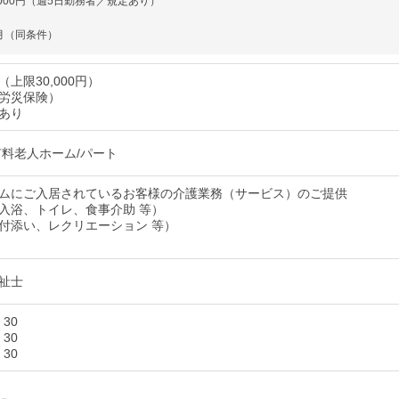
,000円（週5日勤務者／規定あり）
月（同条件）
上限30,000円）
労災保険）
あり
有料老人ホーム/パート
ムにご入居されているお客様の介護業務（サービス）のご提供
入浴、トイレ、食事介助 等）
付添い、レクリエーション 等）
祉士
：30
：30
：30