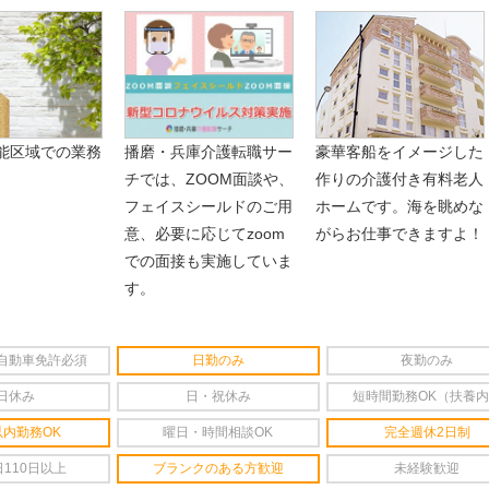
能区域での業務
播磨・兵庫介護転職サー
豪華客船をイメージした
チでは、ZOOM面談や、
作りの介護付き有料老人
フェイスシールドのご用
ホームです。海を眺めな
意、必要に応じてzoom
がらお仕事できますよ！
での面接も実施していま
す。
自動車免許必須
日勤のみ
夜勤のみ
日休み
日・祝休み
短時間勤務OK（扶養
以内勤務OK
曜日・時間相談OK
完全週休2日制
110日以上
ブランクのある方歓迎
未経験歓迎