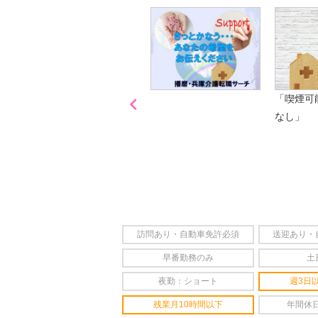

「喫煙可
なし」
訪問あり・自動車免許必須
送迎あり・
早番勤務のみ
土
夜勤：ショート
週3日
残業月10時間以下
年間休日