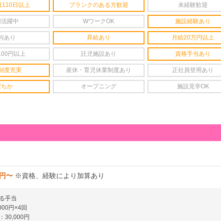
110日以上
ブランクのある方歓迎
未経験歓迎
婦活躍中
WワークOK
施設経験あり
与あり
昇給あり
月給20万円以上
100円以上
託児施設あり
資格手当あり
制度充実
産休・育児休業制度あり
正社員登用あり
駅ちか
オープニング
施設見学OK
0円〜
※資格、経験により加算あり
る手当
00円×4回
30,000円