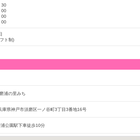
：30
：00
：00
：00
日
シフト制)
磨浦の里みち
76 兵庫県神戸市須磨区一ノ谷町3丁目3番地16号
磨浦公園駅下車徒歩10分