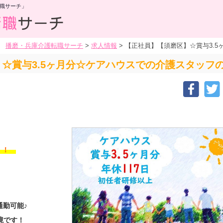
職サーチ」
播磨・兵庫介護転職サーチ
>
求人情報
>
【正社員】【須磨区】☆賞与3.
☆賞与3.5ヶ月分☆ケアハウスでの介護スタッフ
す！！
通勤可能♪
境です！