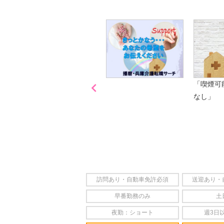
是非、掲載元をご覧ください。

「喫煙可
なし」
訪問あり・自動車免許必須
送迎あり・
早番勤務のみ
土
夜勤：ショート
週3日