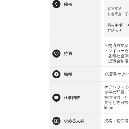
給与
別途支給
扶養手当：子3
賞与年2回（3
昇給あり
・交通費支給（
・マイカー通
待遇
・各種社会保
・退職金制度
介護職/ケア
職種
ケアハウスで
食事の配膳、
室内清掃、リ
仕事内容
見守り等日常
kbox
資格：初任者
求める人材