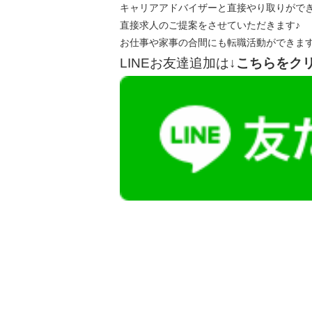
キャリアアドバイザーと直接やり取りがで
直接求人のご提案をさせていただきます♪
お仕事や家事の合間にも転職活動ができま
LINEお友達追加は
↓こちらをク
【今まさに indeed を見ている方へ】
掲載元であれば、非公開求人もお知らせできプ
播磨・兵庫介護転職サーチでは、この条件に類
詳しくは・・・青いボタンをクリック♪
※「応募先へ進む」の青いボタンをクリックし