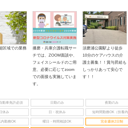
能区域での業務
播磨・兵庫介護転職サー
須磨浦公園駅より徒歩
チでは、ZOOM面談や、
10分のケアハウスの介
フェイスシールドのご用
護士募集！！賞与昇給も
意、必要に応じてzoom
しっかりあって安心で
での面接も実施していま
す！！
す。
自動車免許必須
日勤のみ
夜勤のみ
日休み
日・祝休み
短時間勤務OK（扶養
以内勤務OK
曜日・時間相談OK
完全週休2日制