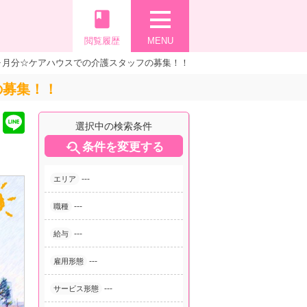
book
閲覧履歴
MENU
5ヶ月分☆ケアハウスでの介護スタッフの募集！！
の募集！！
選択中の検索条件

条件を変更する
---
エリア
---
職種
---
給与
---
雇用形態
---
サービス形態