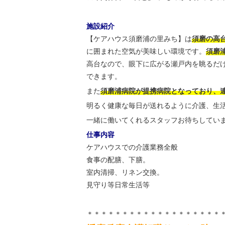
施設紹介
【ケアハウス須磨浦の里みち】は
須磨の高
に囲まれた空気が美味しい環境です。
須磨
高台なので、眼下に広がる瀬戸内を眺るだ
できます。
また
須磨浦病院が提携病院となっており、
明るく健康な毎日が送れるように介護、生
一緒に働いてくれるスタッフお待ちしてい
仕事内容
ケアハウスでの介護業務全般
食事の配膳、下膳。
室内清掃、リネン交換。
見守り等日常生活等
＊＊＊＊＊＊＊＊＊＊＊＊＊＊＊＊＊＊＊