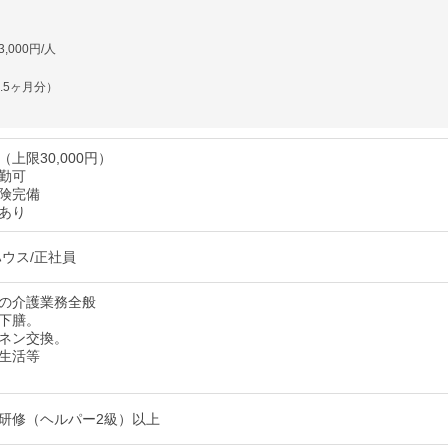
,000円/人
.5ヶ月分）
上限30,000円）
勤可
険完備
あり
ハウス/正社員
の介護業務全般
下膳。
ネン交換。
生活等
研修（ヘルパー2級）以上