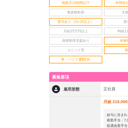
残業月10時間以下
年間休日
無資格歓迎
主
賞与あり（3か月以上）
賞
月給25万円以上
時給1
資格取得支援あり
研修
ユニット型
車・バイク通勤OK
募集要項
正社員
雇用形態
月給 218,00
給与に含まれ
夜勤手当：7,0
処遇改善手当：