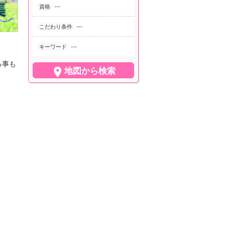
---
資格
---
こだわり条件
---
キーワード
る事も

地図から検索