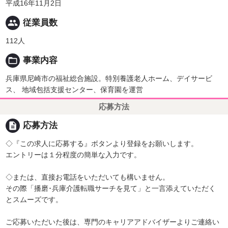
平成16年11月2日
people
従業員数
112人
folder_open
事業内容
兵庫県尼崎市の福祉総合施設。特別養護老人ホーム、デイサービ
ス、 地域包括支援センター、保育園を運営
応募方法
description
応募方法
◇『この求人に応募する』ボタンより登録をお願いします。
エントリーは１分程度の簡単な入力です。
◇または、直接お電話をいただいても構いません。
その際「播磨･兵庫介護転職サーチを見て」と一言添えていただく
とスムーズです。
ご応募いただいた後は、専門のキャリアアドバイザーよりご連絡い