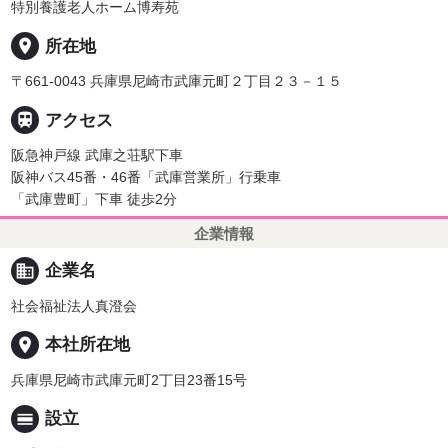
特別養護老人ホーム博寿苑
place
所在地
〒661-0043 兵庫県尼崎市武庫元町２丁目２３－１５

アクセス
阪急神戸線 武庫之荘駅下車
阪神バス45番・46番「武庫営業所」行乗車
「武庫豊町」下車 徒歩2分
企業情報
business
企業名
社会福祉法人真澄会
place
本社所在地
兵庫県尼崎市武庫元町2丁目23番15号
calendar_view_day
設立