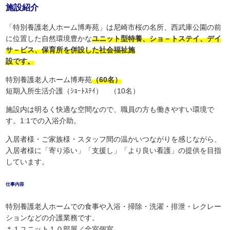
施設紹介
「特別養護老人ホーム博寿苑」は尼崎市桜の名所、西武庫公園の前
に位置した自然環境豊かな
ユニット型特養、ショ－トステイ、デイ
サ－ビス、保育所を併設した社会福祉施
設です。
特別養護老人ホーム博寿苑
（60名）
短期入所生活介護（ｼｮｰﾄｽﾃｲ） （10名）
施設内は明るく快適な空間なので、職員の方も働きやすい環境で
す。1:1での入浴介助。
入居者様・ご家族様・スタッフ間の温かいつながりを感じながら、
入居者様に「寄り添い」「支援し」「より良い看護」の提供を目指
しています。
仕事内容
特別養護老人ホームでの食事や入浴・掃除・洗濯・排泄・レクレー
ションなどの介護業務です。
＊１ユニット１０部屋／全室個室