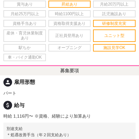
賞与あり
昇給あり
月給20万円以上
月給25万円以上
時給1100円以上
託児施設あり
資格手当あり
資格取得支援あり
研修制度充実
産休・育児休業制度
正社員登用あり
ユニット型
あり
駅ちか
オープニング
施設見学OK
車・バイク通勤OK
募集要項
person
雇用形態
パート
attach_money
給与
時給 1,116円〜
※資格、経験により加算あり
別途支給
＊処遇改善手当（年２回支給あり）