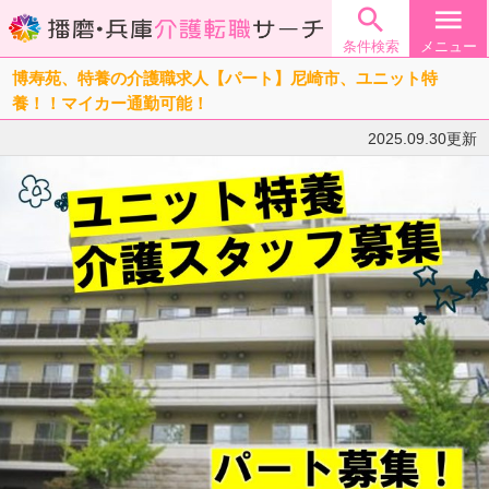

menu
条件検索
メニュー
博寿苑、特養の介護職求人【パート】尼崎市、ユニット特
養！！マイカー通勤可能！
2025.09.30更新