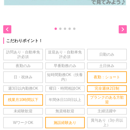


こだわりポイント！
訪問あり・自動車免
送迎あり・自動車免
日勤のみ
許必須
許必須
夜勤のみ
早番勤務のみ
土日休み
短時間勤務OK（扶養
日・祝休み
夜勤：ショート
内）
週3日以内勤務OK
曜日・時間相談OK
完全週休2日制
ブランクのある方歓
残業月10時間以下
年間休日110日以上
迎
未経験歓迎
無資格歓迎
主婦活躍中
賞与あり（3か月以
WワークOK
施設経験あり
上）