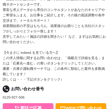
職サポートセンターです。
豊富な求人データから専任のコンサルタントがあなたのキャリアや
ご希望をふまえ、お仕事をご紹介します。その後の面談調整や条件
交渉まで、トータルサポート！
就業開始前の不安はもちろん、就業後のお困りごとも当社のスタッ
フがしっかりとフォロー致します！
見学してみたい！施設の詳細を聞きたい！ など、まずはお気軽にお
問い合わせください。
【今まさに indeed を見ている方へ】
この求人情報に関するお問い合わせは、「掲載元で詳細を見る」ま
たは「応募先へ進む」の青いボタンをクリックしてください。
播磨・兵庫介護転職サーチでは、この条件に類似した案件を多数掲
載しています！
詳しくは・・・下記ボタンをクリック♪
local_phone
お問い合わせ番号
0120-927-506


電話で応募
WEBで問い合わせ