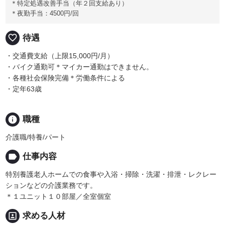
＊特定処遇改善手当（年２回支給あり）
＊夜勤手当：4500円/回
favorite_border
待遇
・交通費支給（上限15,000円/月）
・バイク通勤可＊マイカー通勤はできません。
・各種社会保険完備＊労働条件による
・定年63歳
info
職種
介護職/特養/パート
label
仕事内容
特別養護老人ホームでの食事や入浴・掃除・洗濯・排泄・レクレー
ションなどの介護業務です。
＊１ユニット１０部屋／全室個室
portrait
求める人材