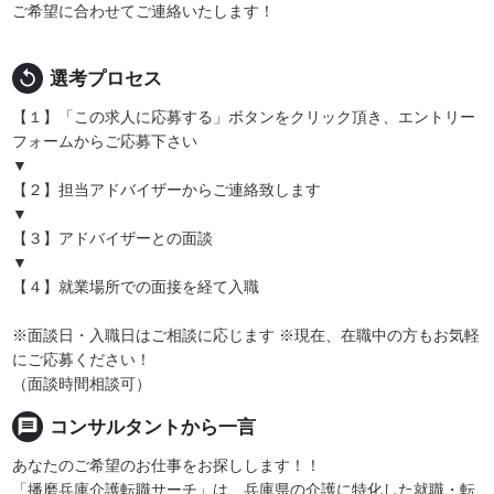
ご希望に合わせてご連絡いたします！
replay
選考プロセス
【１】「この求人に応募する」ボタンをクリック頂き、エントリー
フォームからご応募下さい
▼
【２】担当アドバイザーからご連絡致します
▼
【３】アドバイザーとの面談
▼
【４】就業場所での面接を経て入職
※面談日・入職日はご相談に応じます ※現在、在職中の方もお気軽
にご応募ください！
（面談時間相談可）
message
コンサルタントから一言
あなたのご希望のお仕事をお探しします！！
「播磨兵庫介護転職サーチ」は、兵庫県の介護に特化した就職・転