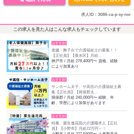
求人ID：3086-ca-p-sy-nor
この求人を見た人はこんな求人もチェックしています
おすすめ!
老健・舞子台で介護福祉士の募集！！
【正社員】【垂水区】月給...
神戸市 / 月給 278,400円〜 資格、経験
により加算あり
おすすめ!
サンホーム太子、サ高住の介護福祉士募
集【正社員】【揖保郡太...
揖保郡 / 月給 240,000円〜 経験、年
齢、学歴により加算があります
おすすめ!
特養、粟生逢花苑の介護職求人【正社
員】【小野市】月給22万円～！