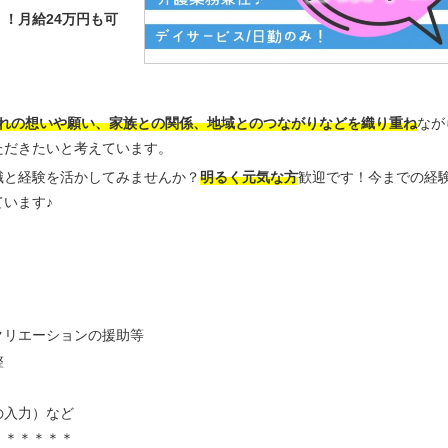
！月給24万円も可
れの想いや願い、家族との関係、地域とのつながりなどを織り重ね
なが
ただきたいと考えています。
識と経験を活かしてみませんか？
明るく元気な方
歓迎です！今までの経
います♪
クリエーションの援助等
整
の入力）など
＊＊＊＊＊＊