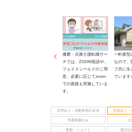
是非、掲載元をご覧ください。

「喫煙可能区域での業務
播磨・兵庫介護転職サー
一軒家型
なし」
チでは、ZOOM面談や、
なので、
フェイスシールドのご用
フ共に生
意、必要に応じてzoom
ています
での面接も実施していま
す。
訪問あり・自動車免許必須
送迎あり・
早番勤務のみ
土
夜勤：ショート
週3日