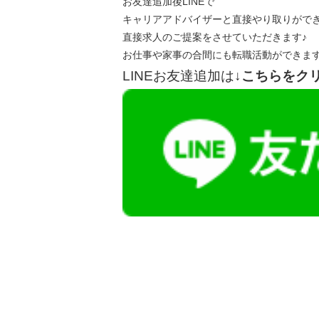
お友達追加後LINEで
キャリアアドバイザーと直接やり取りがで
直接求人のご提案をさせていただきます♪
お仕事や家事の合間にも転職活動ができま
LINEお友達追加は
↓こちらをク
【今まさに indeed を見ている方へ】
掲載元であれば、非公開求人もお知らせできプ
播磨・兵庫介護転職サーチでは、この条件に類
詳しくは・・・青いボタンをクリック♪
※「応募先へ進む」の青いボタンをクリックし