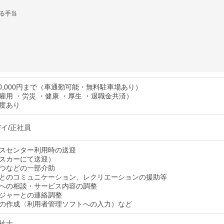
る手当
20,000円まで（車通勤可能・無料駐車場あり）
雇用 ・労災 ・健康 ・厚生 ・退職金共済）
度あり
デイ/正社員
スセンター利用時の送迎
スカーにて送迎）
つなどの一部介助
とのコミュニケーション、レクリエーションの援助等
への相談・サービス内容の調整
ジャーとの連絡調整
の作成〈利用者管理ソフトへの入力）など
祉士