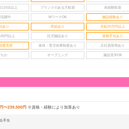
110日以上
ブランクのある方歓迎
未経験歓迎
婦活躍中
WワークOK
施設経験あり
与あり
昇給あり
月給20万円以上
100円以上
託児施設あり
資格手当あり
制度充実
産休・育児休業制度あり
正社員登用あり
駅ちか
オープニング
施設見学OK
0円〜239,500円
※資格・経験により加算あり
る手当