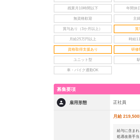
残業月10時間以下
年間休日
無資格歓迎
主
賞与あり（3か月以上）
賞
月給25万円以上
時給1
資格取得支援あり
研修
ユニット型
車・バイク通勤OK
募集要項
正社員
雇用形態
月給 219,50
給与に含まれ
処遇改善手当