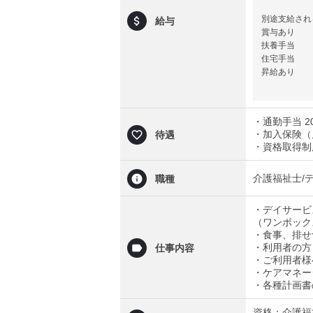
別途支給され
給与
賞与あり
扶養手当
住宅手当
昇給あり
・通勤手当 
・加入保険（
待遇
・資格取得制
介護福祉士/
職種
・デイサービ
（ワンボック
・食事、排せ
・利用者の方
仕事内容
・ご利用者様
・ケアマネー
・各種計画書
資格：介護福