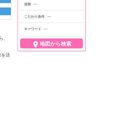
---
資格
---
こだわり条件
---
キーワード
ら、

地図から検索
験を活