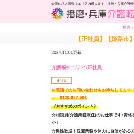
介護の求人情報はエリア内最大級！「播磨・兵庫介護転
播磨
【正社員】【姫路市】
2024.11.01更新
介護福祉士/デイ/正社員
正社員
お電話でのお問い合わせもお待ちしてま
→ 0120-927-506
《おすすめのポイント》
☆相談員(介護業務兼任)のお仕事です♪資
か！
☆男性歓迎！送迎業務や体力に自信がある方