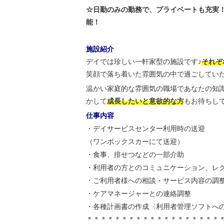
☆日勤のみの勤務で、プライベートも充実！
能！
施設紹介
デイでは珍しい一軒家型の施設です♪
それぞ
笑顔で落ち着いた雰囲気の中で過ごしてい
温かい家庭的な雰囲気の職場であなたの知
かして
成長したいと意欲的な方
もお待ちして
仕事内容
・デイサービスセンター利用時の送迎
（ワンボックスカーにて送迎）
・食事、排せつなどの一部介助
・利用者の方とのコミュニケーション、レ
・ご利用者様への相談・サービス内容の調
・ケアマネージャーとの連絡調整
・各種計画書の作成〈利用者管理ソフトへ
＊＊＊＊＊＊＊＊＊＊＊＊＊＊＊＊＊＊＊