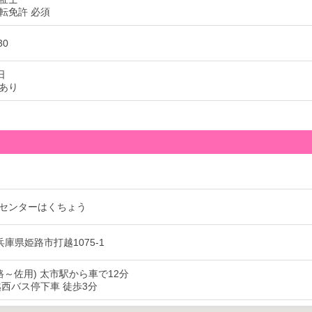
転免許 必須
30
日
あり
センターはくちょう
6 兵庫県姫路市打越1075-1
路～佐用) 太市駅から車で12分
越西バス停下車 徒歩3分