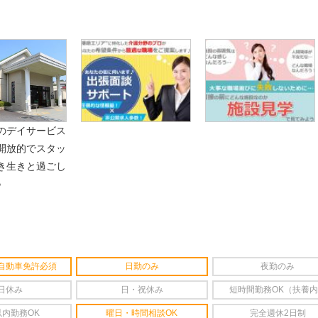
のデイサービス
開放的でスタッ
き生きと過ごし
♪
自動車免許必須
日勤のみ
夜勤のみ
日休み
日・祝休み
短時間勤務OK（扶養
以内勤務OK
曜日・時間相談OK
完全週休2日制