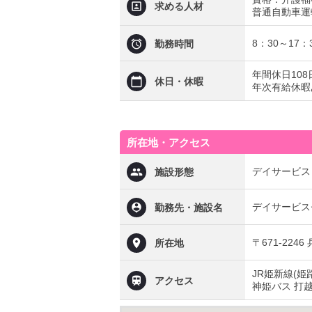
求める人材
普通自動車運
8：30～17：
勤務時間
年間休日108
休日・休暇
年次有給休暇
所在地・アクセス
デイサービス
施設形態
デイサービス
勤務先・施設名
〒671-224
所在地
JR姫新線(姫
アクセス
神姫バス 打