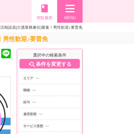
book
閲覧履歴
MENU
活相談員(介護業務兼任)募集！男性歓迎♪要普免
！男性歓迎♪要普免
選択中の検索条件

条件を変更する
---
エリア
---
職種
---
給与
---
雇用形態
---
サービス形態