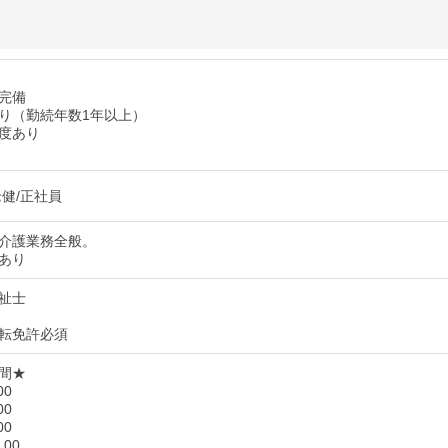
完備
り（勤続年数1年以上）
度あり
老健/正社員
介護業務全般。
あり
祉士
転免許必須
間★
00
00
00
：00