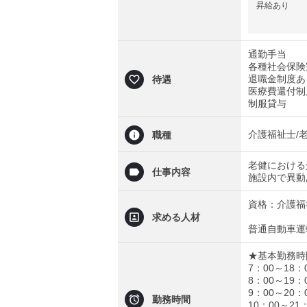
昇給あり
通勤手当
各種社会保険
退職金制度あ
待遇
医療費還付制
制服貸与
介護福祉士/
職種
老健における
仕事内容
施設内で異動
資格：介護福
求める人材
普通自動車運
★基本勤務時
7：00～18：
8：00～19：
9：00～20：
勤務時間
10：00～21