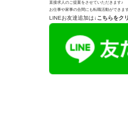
直接求人のご提案をさせていただきます♪
お仕事や家事の合間にも転職活動ができま
LINEお友達追加は
↓こちらをク
【今まさに indeed を見ている方へ】
掲載元であれば、非公開求人もお知らせできプ
播磨・兵庫介護転職サーチでは、この条件に類
詳しくは・・・青いボタンをクリック♪
※「応募先へ進む」の青いボタンをクリックし
是非、掲載元をご覧ください。