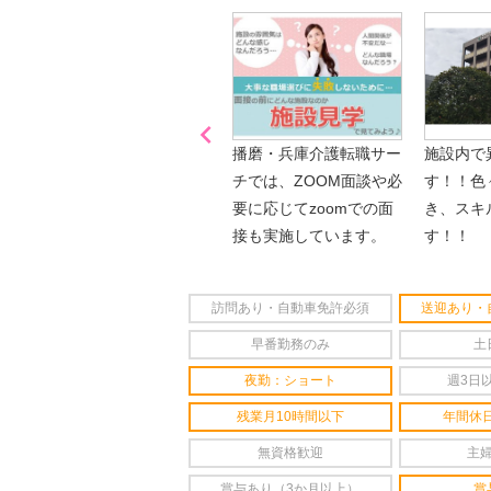

「喫煙可能区域での業務
播磨・兵庫介護転職サー
施設内で
なし」
チでは、ZOOM面談や必
す！！色
要に応じてzoomでの面
き、スキ
接も実施しています。
す！！
訪問あり・自動車免許必須
送迎あり・
早番勤務のみ
土
夜勤：ショート
週3日
残業月10時間以下
年間休日
無資格歓迎
主
賞与あり（3か月以上）
賞