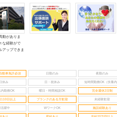
異動がありま
々な経験がで
ルアップできま
自動車免許必須
日勤のみ
夜勤のみ
日休み
日・祝休み
短時間勤務OK（扶養
以内勤務OK
曜日・時間相談OK
完全週休2日制
110日以上
ブランクのある方歓迎
未経験歓迎
婦活躍中
WワークOK
施設経験あり
与あり
昇給あり
月給20万円以上