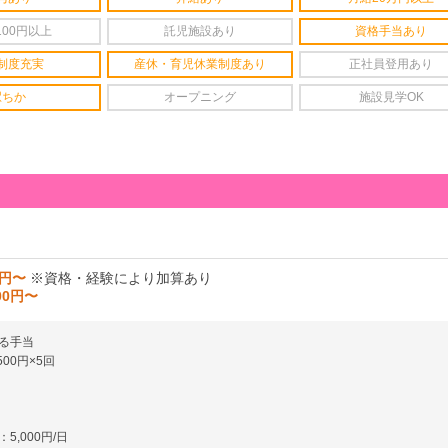
100円以上
託児施設あり
資格手当あり
制度充実
産休・育児休業制度あり
正社員登用あり
駅ちか
オープニング
施設見学OK
0円〜
※資格・経験により加算あり
000円〜
る手当
00円×5回
5,000円/日