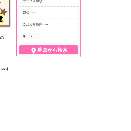
---
サービス形態
---
資格
---
こだわり条件
---
キーワード
の

地図から検索
きやす