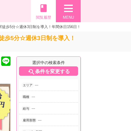
book
閲覧履歴
MENU
徒歩5分☆週休3日制を導入！年間休日156日！
徒歩5分☆週休3日制を導入！
選択中の検索条件

条件を変更する
---
エリア
---
職種
---
給与
---
雇用形態