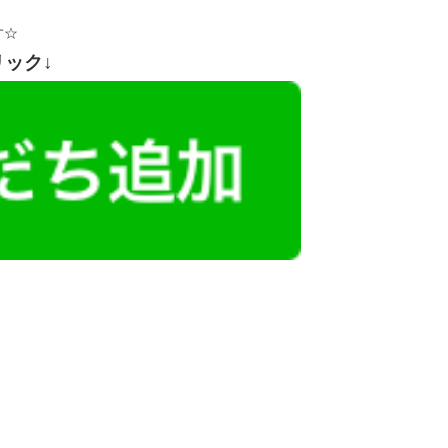
す☆
リック↓
レミアム求人も多数！
似した案件を多数掲載しています！
ても応募とはなりませんので、