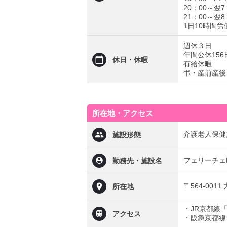
20：00～翌7
21：00～翌8
1日10時間
週休３日
年間公休156
休日・休暇
有給休暇
弔・産前産後
所在地・アクセス
介護老人保健
施設形態
フェリーチェ
勤務先・施設名
〒564-001
所在地
・JR京都線
アクセス
・阪急京都線