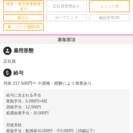
産休・育児休業制度
正社員登用あり
ユニット型
あり
駅ちか
オープニング
施設見学OK
車・バイク通勤OK
募集要項
person
雇用形態
正社員
attach_money
給与
月給 217,500円〜
※資格・経験により加算あり
給与に含まれる手当
夜勤手当：6,000円×4回
資格手当：12,000円
処遇改善手当：10,000円
別途支給
家族手当：配偶者10,000円・子5,000円（18歳以下）