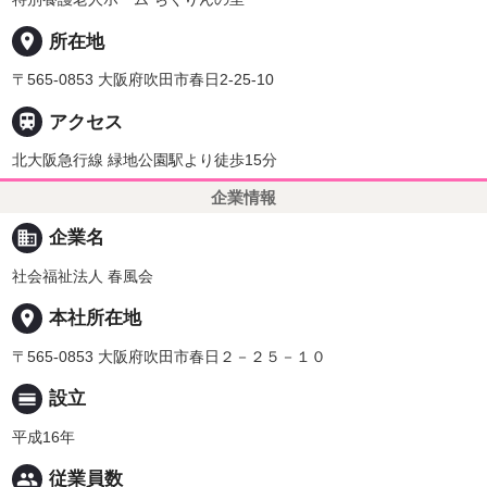
place
所在地
〒565-0853 大阪府吹田市春日2-25-10

アクセス
北大阪急行線 緑地公園駅より徒歩15分
企業情報
business
企業名
社会福祉法人 春風会
place
本社所在地
〒565-0853 大阪府吹田市春日２－２５－１０
calendar_view_day
設立
平成16年
people
従業員数