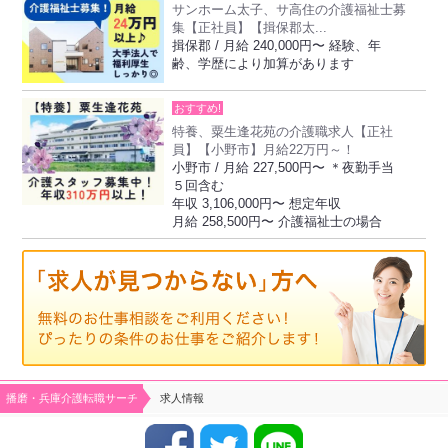
サンホーム太子、サ高住の介護福祉士募
集【正社員】【揖保郡太...
揖保郡 / 月給 240,000円〜 経験、年
齢、学歴により加算があります
おすすめ!
特養、粟生逢花苑の介護職求人【正社
員】【小野市】月給22万円～！
小野市 / 月給 227,500円〜 ＊夜勤手当
５回含む
年収 3,106,000円〜 想定年収
月給 258,500円〜 介護福祉士の場合
播磨・兵庫介護転職サーチ
求人情報