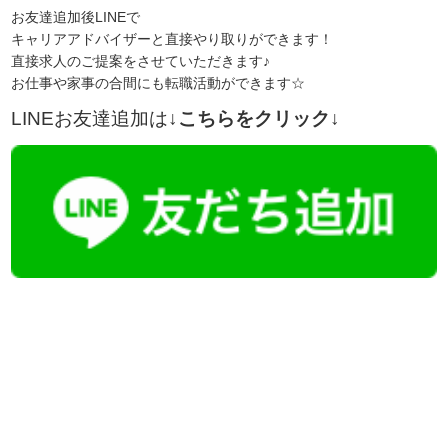
お友達追加後LINEで
キャリアアドバイザーと直接やり取りができます！
直接求人のご提案をさせていただきます♪
お仕事や家事の合間にも転職活動ができます☆
LINEお友達追加は
↓こちらをクリック↓
【今まさに indeed を見ている方へ】
掲載元であれば、非公開求人もお知らせできプレミアム求人も多数！
播磨・兵庫介護転職サーチでは、この条件に類似した案件を多数掲載し
ています！
詳しくは・・・青いボタンをクリック♪
※「応募先へ進む」の青いボタンをクリックしても応募とはなりません