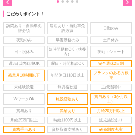


こだわりポイント！
訪問あり・自動車免
送迎あり・自動車免
日勤のみ
許必須
許必須
夜勤のみ
早番勤務のみ
土日休み
短時間勤務OK（扶養
日・祝休み
夜勤：ショート
内）
週3日以内勤務OK
曜日・時間相談OK
完全週休2日制
ブランクのある方歓
残業月10時間以下
年間休日110日以上
迎
未経験歓迎
無資格歓迎
主婦活躍中
賞与あり（3か月以
WワークOK
施設経験あり
上）
賞与あり
昇給あり
月給20万円以上
月給25万円以上
時給1100円以上
託児施設あり
資格手当あり
資格取得支援あり
研修制度充実