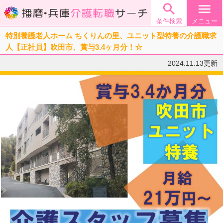

menu
条件検索
メニュー
特別養護老人ホーム ちくりんの里、ユニット型特養の介護職求
人【正社員】吹田市、賞与3.4ヶ月分！☆
2024.11.13更新