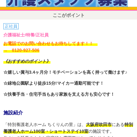
ここがポイント
正社員
介護福祉士/特養/正社員
お電話でのお問い合わせもお待ちしてます！！
→ 0120-927-506
《おすすめのポイント》
☆嬉しい賞与3.4ヶ月分！モチベーションを高く持って働けます♪
☆緑地公園駅より徒歩15分!マイカー通勤可能です！
☆扶養手当・住宅手当もあり家族を支える方も安心です！
施設紹介
「特別養護老人ホーム ちくりんの里」は、
大阪府吹田市
にある
特別
養護老人ホーム100室・ショートステイ10室
の施設です。