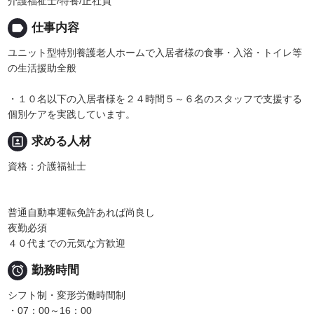
介護福祉士/特養/正社員
label
仕事内容
ユニット型特別養護老人ホームで入居者様の食事・入浴・トイレ等
の生活援助全般
・１０名以下の入居者様を２４時間５～６名のスタッフで支援する
個別ケアを実践しています。
portrait
求める人材
資格：介護福祉士
普通自動車運転免許あれば尚良し
夜勤必須
４０代までの元気な方歓迎

勤務時間
シフト制・変形労働時間制
・07：00～16：00