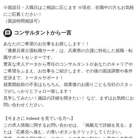
※面談日・入職日はご相談に応じます ※現在、在職中の方もお気軽
にご応募ください！
（面談時間相談可）
message
コンサルタントから一言
あなたのご希望のお仕事をお探しします！！
「播磨兵庫介護転職サーチ」は、兵庫県の介護に特化した就職・転
職サポートセンターです。
豊富な求人データから専任のコンサルタントがあなたのキャリアや
ご希望をふまえ、お仕事をご紹介します。その後の面談調整や条件
交渉まで、トータルサポート！
就業開始前の不安はもちろん、就業後のお困りごとも当社のスタッ
フがしっかりとフォロー致します！
見学してみたい！施設の詳細を聞きたい！ など、まずはお気軽にお
問い合わせください。
【今まさに indeed を見ている方へ】
この求人情報に関するお問い合わせは、「掲載元で詳細を見る」ま
たは「応募先へ進む」の青いボタンをクリックしてください。