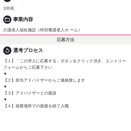
100名
folder_open
事業内容
介護老人福祉施設（特別養護老人ホ ーム）
応募方法
replay
選考プロセス
【１】「この求人に応募する」ボタンをクリック頂き、エントリー
フォームからご応募下さい
▼
【２】担当アドバイザーからご連絡致します
▼
【３】アドバイザーとの面談
▼
【４】就業場所での面接を経て入職