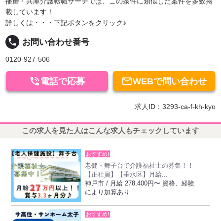
播磨・兵庫介護転職サーチでは、この条件に類似した案件を多数掲
載しています！
詳しくは・・・下記ボタンをクリック♪
local_phone
お問い合わせ番号
0120-927-506


電話で応募
WEBで問い合わせ
求人ID：3293-ca-f-kh-kyo
この求人を見た人はこんな求人もチェックしています
おすすめ!
老健・舞子台で介護福祉士の募集！！
【正社員】【垂水区】月給...
神戸市 / 月給 278,400円〜 資格、経験
により加算あり
おすすめ!