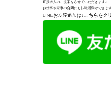
直接求人のご提案をさせていただきます♪
お仕事や家事の合間にも転職活動ができま
LINEお友達追加は
↓こちらをク
【今まさに indeed を見ている方へ】
掲載元であれば、非公開求人もお知らせできプ
播磨・兵庫介護転職サーチでは、この条件に類
詳しくは・・・青いボタンをクリック♪
※「応募先へ進む」の青いボタンをクリックし
是非、掲載元をご覧ください。