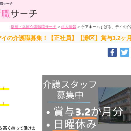
職サーチ」
播磨・兵庫介護転職サーチ
>
求人情報
>
ケアホームすばる、デイの介
イの介護職募集！【正社員】【灘区】賞与3.2ヶ
す！！
す！！
ンを高く持って働けま