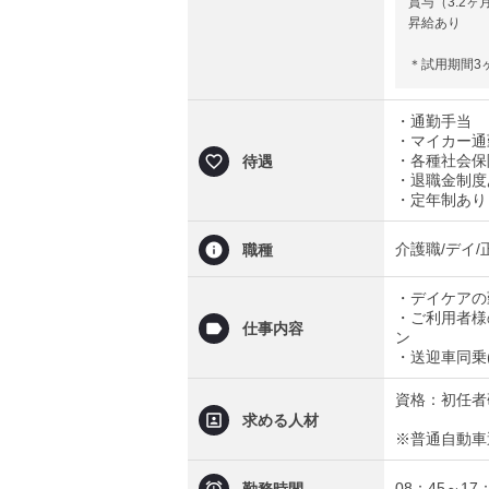
賞与（3.2ヶ
昇給あり
＊試用期間3
・通勤手当
・マイカー通
・各種社会保
待遇
・退職金制度
・定年制あり
介護職/デイ/
職種
・デイケアの
・ご利用者様
仕事内容
ン
・送迎車同乗
資格：初任者
求める人材
※普通自動車
08：45～17