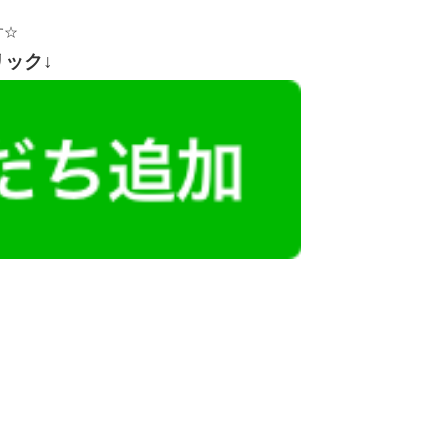
す☆
リック↓
レミアム求人も多数！
似した案件を多数掲載しています！
ても応募とはなりませんので、