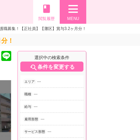
book
閲覧履歴
MENU
護職募集！【正社員】【灘区】賞与3.2ヶ月分！
月分！
選択中の検索条件

条件を変更する
---
エリア
---
職種
---
給与
---
雇用形態
---
サービス形態