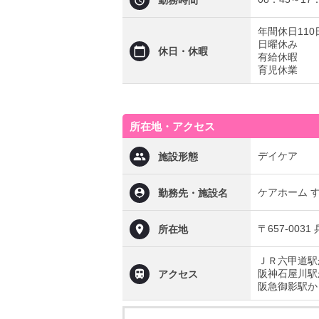
勤務時間
年間休日110
日曜休み
休日・休暇
有給休暇
育児休業
所在地・アクセス
デイケア
施設形態
ケアホーム 
勤務先・施設名
〒657-003
所在地
ＪＲ六甲道駅
阪神石屋川駅
アクセス
阪急御影駅か