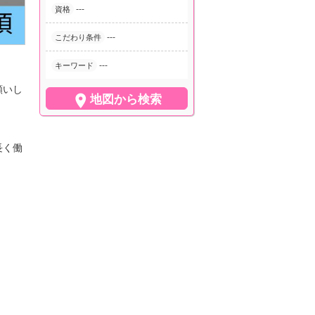
---
資格
---
こだわり条件
---
キーワード
願いし

地図から検索
長く働