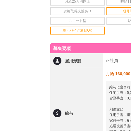
月給25万円以上
時給1
資格取得支援あり
研修
ユニット型
車・バイク通勤OK
募集要項
正社員
雇用形態
月給 160,00
給与に含まれ
住宅手当：5,
皆勤手当：3,
別途支給
給与
住宅手当（世帯
家族手当：配偶
処遇改善手当