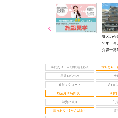

「喫煙可能区域での業務
灘区の介
なし」
です！今
介護士募
訪問あり・自動車免許必須
送迎あり・
早番勤務のみ
土
夜勤：ショート
週3日
残業月10時間以下
年間休日
無資格歓迎
主
賞与あり（3か月以上）
賞