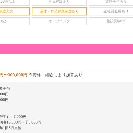
100円以上
託児施設あり
資格手当あり
制度充実
産休・育児休業制度あり
正社員登用あり
駅ちか
オープニング
施設見学OK
0円〜300,000円
※資格・経験により加算あり
る手当
000円
000円
主）：7,000円
者10,000円・子3,000円
年1回5月支給