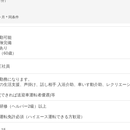
月分）
ヶ月＊同条件
勤可能
険完備
あり
（60歳）
正社員
勤務になります。
の生活支援、声掛け、話し相手 入浴介助、車いす動介助、レクリエー
(できれば送迎車運転者優遇)等
研修（ヘルパー2級）以上
運転免許必須（ハイエース運転できる方歓迎）
：15