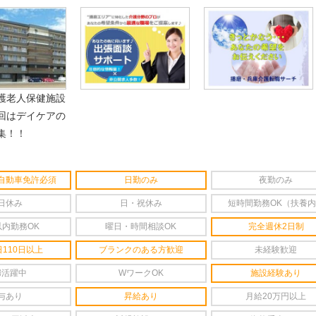
護老人保健施設
回はデイケアの
集！！
自動車免許必須
日勤のみ
夜勤のみ
日休み
日・祝休み
短時間勤務OK（扶養
以内勤務OK
曜日・時間相談OK
完全週休2日制
110日以上
ブランクのある方歓迎
未経験歓迎
婦活躍中
WワークOK
施設経験あり
与あり
昇給あり
月給20万円以上