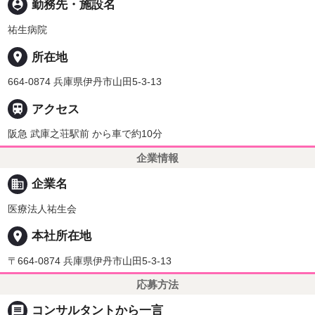
person_pin
勤務先・施設名
祐生病院
place
所在地
664-0874 兵庫県伊丹市山田5-3-13

アクセス
阪急 武庫之荘駅前 から車で約10分
企業情報
business
企業名
医療法人祐生会
place
本社所在地
〒664-0874 兵庫県伊丹市山田5-3-13
応募方法
message
コンサルタントから一言