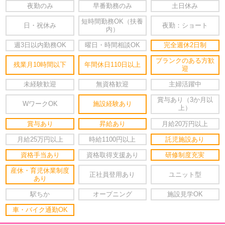
夜勤のみ
早番勤務のみ
土日休み
短時間勤務OK（扶養
日・祝休み
夜勤：ショート
内）
週3日以内勤務OK
曜日・時間相談OK
完全週休2日制
ブランクのある方歓
残業月10時間以下
年間休日110日以上
迎
未経験歓迎
無資格歓迎
主婦活躍中
賞与あり（3か月以
WワークOK
施設経験あり
上）
賞与あり
昇給あり
月給20万円以上
月給25万円以上
時給1100円以上
託児施設あり
資格手当あり
資格取得支援あり
研修制度充実
産休・育児休業制度
正社員登用あり
ユニット型
あり
駅ちか
オープニング
施設見学OK
車・バイク通勤OK