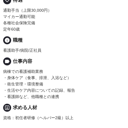
favorite_border
待遇
通勤手当（上限30,000円）
マイカー通勤可能
各種社会保険完備
定年60歳
info
職種
看護助手/病院/正社員
label
仕事内容
病棟での看護補助業務
・身体ケア（食事、排泄、入浴など）
・衛生管理・環境整備
・生活やケア内容についての記録、報告
・看護師など、他職種との連携
portrait
求める人材
資格：初任者研修（ヘルパー2級）以上