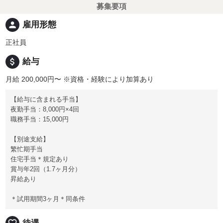
募集要項
person
雇用形態
正社員
attach_money
給与
月給 200,000円〜
※資格・経験により加算あり
【給与に含まれる手当】
夜勤手当：8,000円×4回
職務手当：15,000円
【別途支給】
繁忙期手当
住宅手当＊規定あり
賞与年2回（1.7ヶ月分）
昇給あり
＊試用期間3ヶ月＊同条件