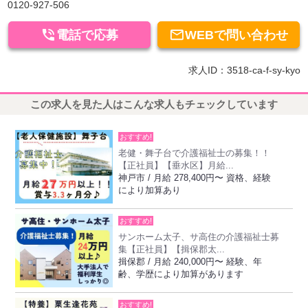
0120-927-506


電話で応募
WEBで問い合わせ
求人ID：3518-ca-f-sy-kyo
この求人を見た人はこんな求人もチェックしています
おすすめ!
老健・舞子台で介護福祉士の募集！！
【正社員】【垂水区】月給...
神戸市 / 月給 278,400円〜 資格、経験
により加算あり
おすすめ!
サンホーム太子、サ高住の介護福祉士募
集【正社員】【揖保郡太...
揖保郡 / 月給 240,000円〜 経験、年
齢、学歴により加算があります
おすすめ!