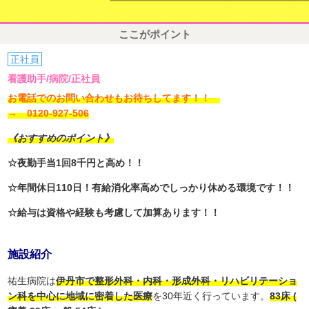
ここがポイント
正社員
看護助手/病院/正社員
お電話でのお問い合わせもお待ちしてます！！
→ 0120-927-506
《おすすめのポイント》
☆夜勤手当1回8千円と高め！！
☆年間休日110日！有給消化率高めでしっかり休める環境です！！
☆給与は資格や経験も考慮して加算あります！！
施設紹介
祐生病院は
伊丹市で整形外科・内科・形成外科・リハビリテーショ
ン科を中心に地域に密着した医療
を30年近く行っています。
83床 (