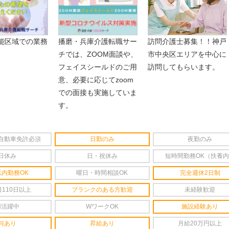
能区域での業務
播磨・兵庫介護転職サー
訪問介護士募集！！神戸
チでは、ZOOM面談や、
市中央区エリアを中心に
フェイスシールドのご用
訪問してもらいます。
意、必要に応じてzoom
での面接も実施していま
す。
自動車免許必須
日勤のみ
夜勤のみ
日休み
日・祝休み
短時間勤務OK（扶養
以内勤務OK
曜日・時間相談OK
完全週休2日制
110日以上
ブランクのある方歓迎
未経験歓迎
婦活躍中
WワークOK
施設経験あり
与あり
昇給あり
月給20万円以上