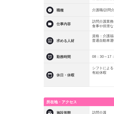
介護職/訪問
職種
訪問介護業務
仕事内容
食事や排泄な
資格：介護福
普通自動車運
求める人材
08：30～17
勤務時間
シフトによる
有給休暇
休日・休暇
所在地・アクセス
訪問介護
施設形態