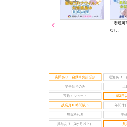

「喫煙可
なし」
訪問あり・自動車免許必須
送迎あり・
早番勤務のみ
土
夜勤：ショート
週3日
残業月10時間以下
年間休日
無資格歓迎
主
賞与あり（3か月以上）
賞