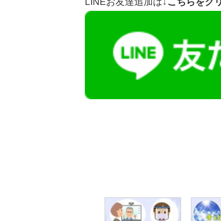
LINEお友達追加は
↓こちらをク
【今まさに indeed を見ている方へ】
掲載元であれば、非公開求人もお知らせできプ
播磨・兵庫介護転職サーチでは、この条件に類
詳しくは・・・青いボタンをクリック♪
※「応募先へ進む」の青いボタンをクリックし
是非、掲載元をご覧ください。