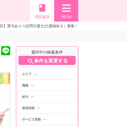
book
閲覧履歴
MENU
区】賞与あり☆訪問介護士(介護福祉士）募集！
選択中の検索条件

条件を変更する
---
エリア
---
職種
---
給与
---
雇用形態
---
サービス形態