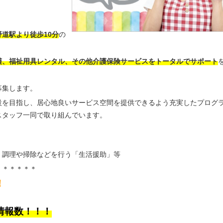
野道駅より徒歩10分
の
護、福祉用具レンタル、その他介護保険サービスをトータルでサポート
募集します。
設を目指し、居心地良いサービス空間を提供できるよう充実したプログ
スタッフ一同で取り組んでいます。
、調理や掃除などを行う「生活援助」等
＊＊＊＊＊＊
！
情報数！！！