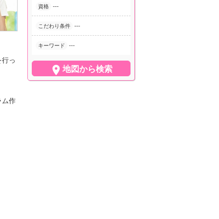
---
資格
---
こだわり条件
---
キーワード
を行っ

地図から検索
ラム作