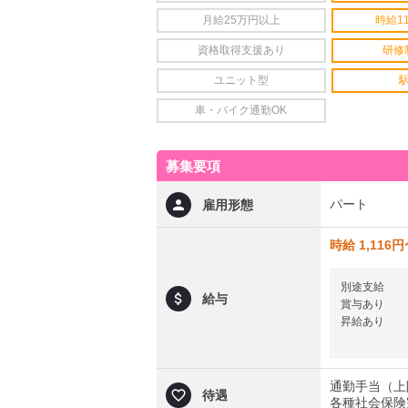
月給25万円以上
時給1
資格取得支援あり
研修
ユニット型
車・バイク通勤OK
募集要項
パート
雇用形態
時給 1,116
別途支給
給与
賞与あり
昇給あり
通勤手当（上限
待遇
各種社会保険