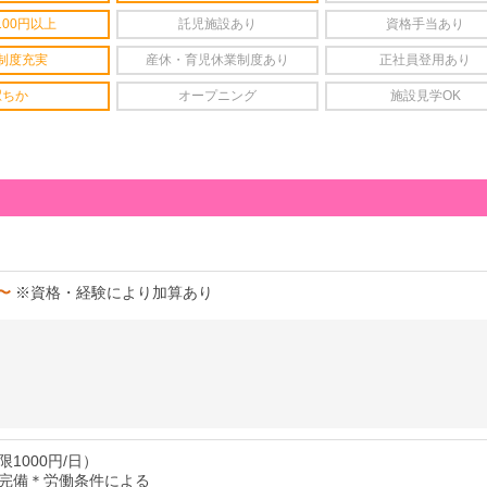
100円以上
託児施設あり
資格手当あり
制度充実
産休・育児休業制度あり
正社員登用あり
駅ちか
オープニング
施設見学OK
円〜
※資格・経験により加算あり
1000円/日）
完備＊労働条件による