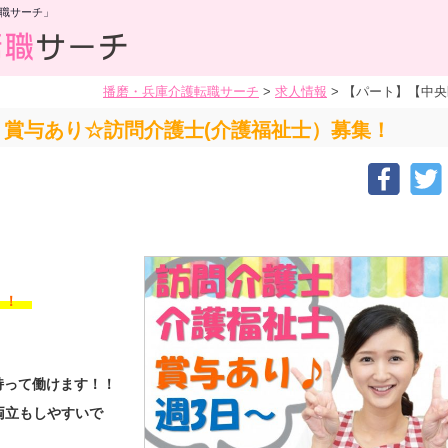
職サーチ」
播磨・兵庫介護転職サーチ
>
求人情報
>
【パート】【中央
賞与あり☆訪問介護士(介護福祉士）募集！
す！！
持って働けます！！
両立もしやすいで