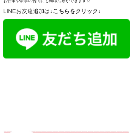
お仕事や家事の合間にも転職活動ができます☆
LINEお友達追加は
↓こちらをクリック↓
【今まさに indeed を見ている方へ】
掲載元であれば、非公開求人もお知らせできプレミアム求人も多数！
播磨・兵庫介護転職サーチでは、この条件に類似した案件を多数掲載し
ています！
詳しくは・・・青いボタンをクリック♪
※「応募先へ進む」の青いボタンをクリックしても応募とはなりません
ので、
是非、掲載元をご覧ください。