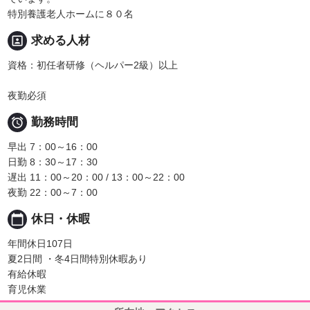
特別養護老人ホームに８０名
portrait
求める人材
資格：初任者研修（ヘルパー2級）以上
夜勤必須

勤務時間
早出 7：00～16：00
日勤 8：30～17：30
遅出 11：00～20：00 / 13：00～22：00
夜勤 22：00～7：00
calendar_today
休日・休暇
年間休日107日
夏2日間 ・冬4日間特別休暇あり
有給休暇
育児休業