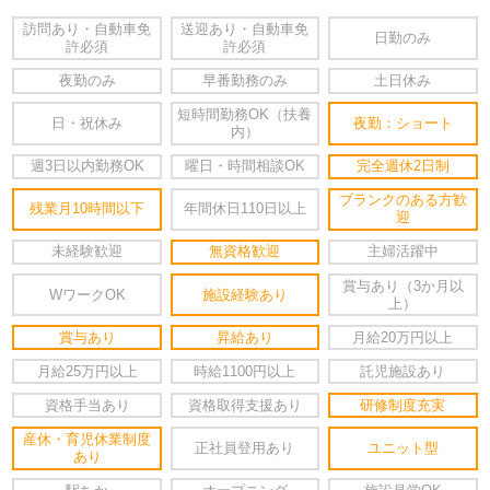
訪問あり・自動車免
送迎あり・自動車免
日勤のみ
許必須
許必須
夜勤のみ
早番勤務のみ
土日休み
短時間勤務OK（扶養
日・祝休み
夜勤：ショート
内）
週3日以内勤務OK
曜日・時間相談OK
完全週休2日制
ブランクのある方歓
残業月10時間以下
年間休日110日以上
迎
未経験歓迎
無資格歓迎
主婦活躍中
賞与あり（3か月以
WワークOK
施設経験あり
上）
賞与あり
昇給あり
月給20万円以上
月給25万円以上
時給1100円以上
託児施設あり
資格手当あり
資格取得支援あり
研修制度充実
産休・育児休業制度
正社員登用あり
ユニット型
あり