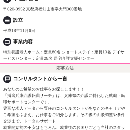
〒620-0952 京都府福知山市字大門900番地
calendar_view_day
設立
平成18年11月6日
folder_open
事業内容
特別養護老人ホーム：定員80名 ショートステイ：定員10名 デイサ
ービスセンター：定員25名 居宅介護支援センター
応募方法
message
コンサルタントから一言
あなたのご希望のお仕事をお探しします！！
「播磨兵庫介護転職サーチ」は、兵庫県の介護に特化した就職・転
職サポートセンターです。
豊富な求人データから専任のコンサルタントがあなたのキャリアや
ご希望をふまえ、お仕事をご紹介します。その後の面談調整や条件
交渉まで、トータルサポート！
就業開始前の不安はもちろん、就業後のお困りごとも当社のスタッ