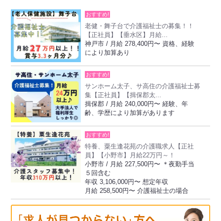
おすすめ!
老健・舞子台で介護福祉士の募集！！
【正社員】【垂水区】月給...
神戸市 / 月給 278,400円〜 資格、経験
により加算あり
おすすめ!
サンホーム太子、サ高住の介護福祉士募
集【正社員】【揖保郡太...
揖保郡 / 月給 240,000円〜 経験、年
齢、学歴により加算があります
おすすめ!
特養、粟生逢花苑の介護職求人【正社
員】【小野市】月給22万円～！
小野市 / 月給 227,500円〜 ＊夜勤手当
５回含む
年収 3,106,000円〜 想定年収
月給 258,500円〜 介護福祉士の場合