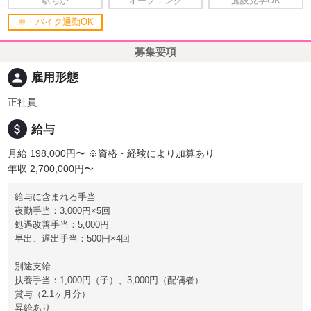
駅ちか
オープニング
施設見学OK
車・バイク通勤OK
募集要項
person
雇用形態
正社員
attach_money
給与
月給 198,000円〜
※資格・経験により加算あり
年収 2,700,000円〜
給与に含まれる手当
夜勤手当：3,000円×5回
処遇改善手当：5,000円
早出、遅出手当：500円×4回
別途支給
扶養手当：1,000円（子）、3,000円（配偶者）
賞与（2.1ヶ月分）
昇給あり