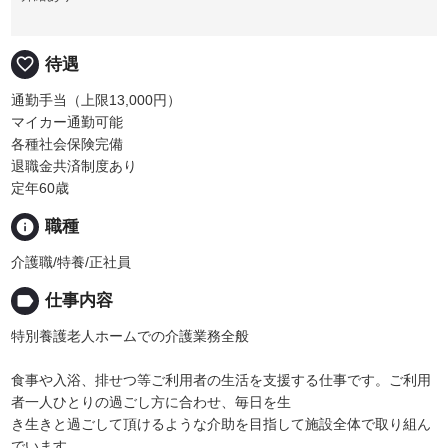
favorite_border
待遇
通勤手当（上限13,000円）
マイカー通勤可能
各種社会保険完備
退職金共済制度あり
定年60歳
info
職種
介護職/特養/正社員
label
仕事内容
特別養護老人ホームでの介護業務全般
食事や入浴、排せつ等ご利用者の生活を支援する仕事です。ご利用
者一人ひとりの過ごし方に合わせ、毎日を生
き生きと過ごして頂けるような介助を目指して施設全体で取り組ん
でいます。