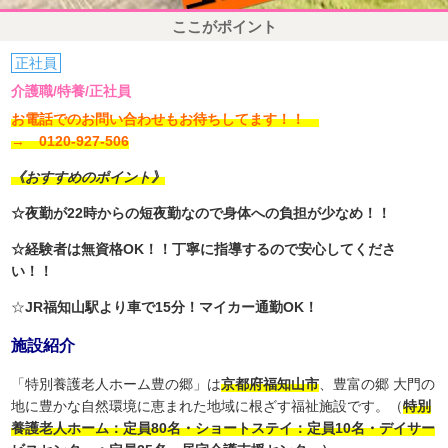
ここがポイント
正社員
介護職/特養/正社員
お電話でのお問い合わせもお待ちしてます！！
→ 0120-927-506
《おすすめのポイント》
☆夜勤が22時からの短夜勤なので身体への負担が少なめ！！
☆経験者は無資格OK！！丁寧に指導するので安心してくださ
い！！
☆
JR福知山駅より車で15分！マイカー通勤OK！
施設紹介
「特別養護老人ホーム豊の郷」は
京都府福知山市
、豊富の郷 大門の
地に豊かな自然環境に恵まれた地域に根ざす福祉施設です。（
特別
養護老人ホーム：定員80名・ショートステイ：定員10名・デイサー