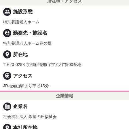
所在地・アクセス
people
施設形態
特別養護老人ホーム
person_pin
勤務先・施設名
特別養護老人ホーム豊の郷
place
所在地
〒620-0298 京都府福知山市字大門900番地

アクセス
JR福知山駅より車で15分
企業情報
business
企業名
社会福祉法人 希望の丘福祉会
place
本社所在地