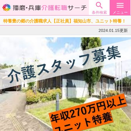

menu
条件検索
メニュー
特養豊の郷の介護職求人【正社員】福知山市、ユニット特養！
2024.01.15更新