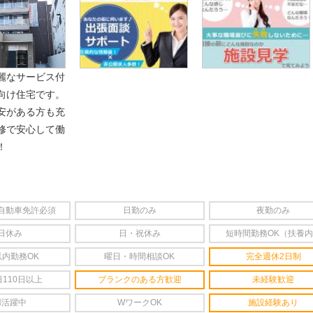
麗なサービス付
向け住宅です。
安がある方も充
修で安心して働
！
自動車免許必須
日勤のみ
夜勤のみ
日休み
日・祝休み
短時間勤務OK（扶養
以内勤務OK
曜日・時間相談OK
完全週休2日制
110日以上
ブランクのある方歓迎
未経験歓迎
婦活躍中
WワークOK
施設経験あり