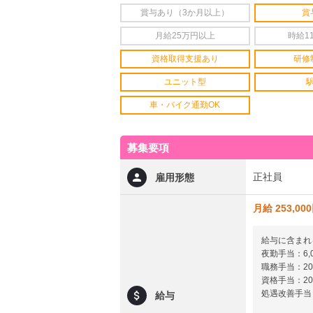
賞与あり（3か月以上）
賞
月給25万円以上
時給1
資格取得支援あり
研修
ユニット型
車・バイク通勤OK
募集要項
正社員
雇用形態
月給 253,00
給与に含まれ
夜勤手当：6,0
職務手当：20,
資格手当：20,
処遇改善手当：
給与