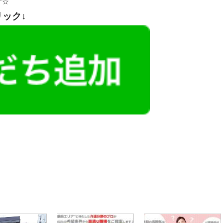
す☆
リック↓
レミアム求人も多数！
似した案件を多数掲載しています！
ても応募とはなりませんので、