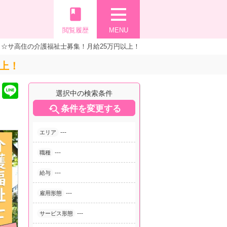
book
閲覧履歴
MENU
☆サ高住の介護福祉士募集！月給25万円以上！
上！
選択中の検索条件

条件を変更する
---
エリア
---
職種
---
給与
---
雇用形態
---
サービス形態