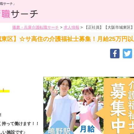
職サーチ」
播磨・兵庫介護転職サーチ
>
求人情報
>
【正社員】【大阪市城東区】
東区】☆サ高住の介護福祉士募集！月給25万円以
す！！
！
く持って働けます！！
しい施設です♪