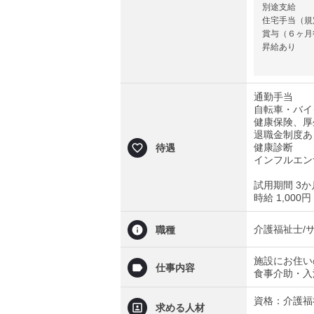
別途支給
住宅手当（規
賞与（６ヶ月後
昇給あり
通勤手当
自転車・バイ
健康保険、厚
退職金制度あ
健康診断
待遇
インフルエン
試用期間 3か
時給 1,000円
介護福祉士/
職種
施設にお住い
仕事内容
食事介助・入
資格：介護福
求める人材