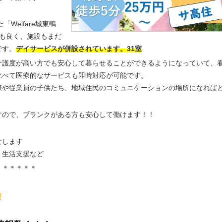
た「Welfare城東鴫
も良く、施設もまだ
です。
デイサービスが併設されています。31室
介護度が高い方でも安心して暮らせることができるようになっていて、
比べて医療的なサービスも即時対応が可能です。
様や従業員の子供たち、地域住民のコミュニケーションの場所になれば
すので、ブランクがある方も安心して働けます！！
せします
・生活支援など
＊＊＊＊＊＊
！