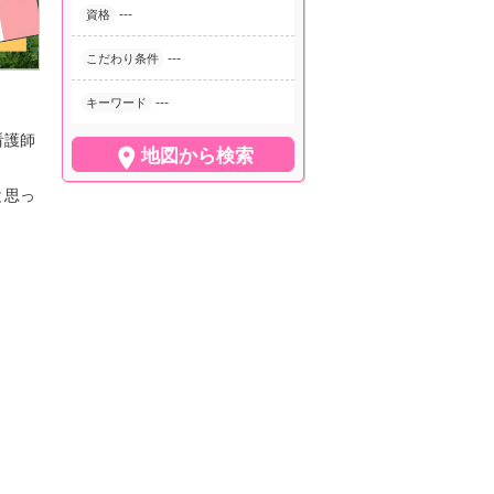
---
資格
---
こだわり条件
---
キーワード
看護師

地図から検索
と思っ