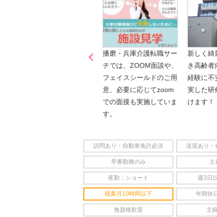

「喫煙可能区域での業務
播磨・兵庫介護転職サー
新しく綺
なし」
チでは、ZOOM面談や、
き高齢者
フェイスシールドのご用
経験に不
意、必要に応じてzoom
実した研
での面接も実施していま
けます！
す。
訪問あり・自動車免許必須
送迎あり・
早番勤務のみ
土
夜勤：ショート
週3日
残業月10時間以下
年間休日
無資格歓迎
主