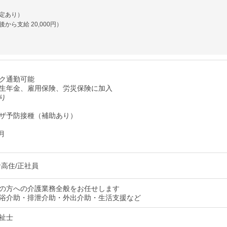
定あり）
から支給 20,000円）
ク通勤可能
生年金、雇用保険、労災保険に加入
り
ザ予防接種（補助あり）
月
サ高住/正社員
の方への介護業務全般をお任せします
浴介助・排泄介助・外出介助・生活支援など
祉士