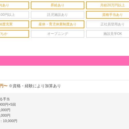
与あり
昇給あり
月給20万円以上
100円以上
託児施設あり
資格手当あり
制度充実
産休・育児休業制度あり
正社員登用あり
駅ちか
オープニング
施設見学OK
0円〜
※資格・経験により加算あり
る手当
00円×5回
000円
000円
10,000円