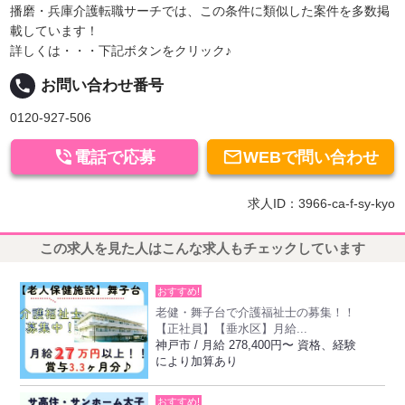
播磨・兵庫介護転職サーチでは、この条件に類似した案件を多数掲
載しています！
詳しくは・・・下記ボタンをクリック♪
local_phone
お問い合わせ番号
0120-927-506


電話で応募
WEBで問い合わせ
求人ID：3966-ca-f-sy-kyo
この求人を見た人はこんな求人もチェックしています
おすすめ!
老健・舞子台で介護福祉士の募集！！
【正社員】【垂水区】月給...
神戸市 / 月給 278,400円〜 資格、経験
により加算あり
おすすめ!