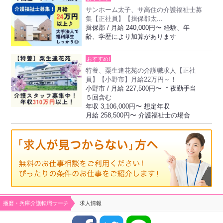
サンホーム太子、サ高住の介護福祉士募
集【正社員】【揖保郡太...
揖保郡 / 月給 240,000円〜 経験、年
齢、学歴により加算があります
おすすめ!
特養、粟生逢花苑の介護職求人【正社
員】【小野市】月給22万円～！
小野市 / 月給 227,500円〜 ＊夜勤手当
５回含む
年収 3,106,000円〜 想定年収
月給 258,500円〜 介護福祉士の場合
播磨・兵庫介護転職サーチ
求人情報