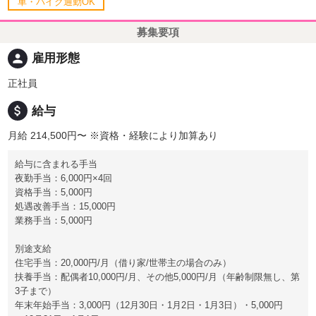
車・バイク通勤OK
募集要項
person
雇用形態
正社員
attach_money
給与
月給 214,500円〜
※資格・経験により加算あり
給与に含まれる手当
夜勤手当：6,000円×4回
資格手当：5,000円
処遇改善手当：15,000円
業務手当：5,000円
別途支給
住宅手当：20,000円/月（借り家/世帯主の場合のみ）
扶養手当：配偶者10,000円/月、その他5,000円/月（年齢制限無し、第
3子まで）
年末年始手当：3,000円（12月30日・1月2日・1月3日）・5,000円