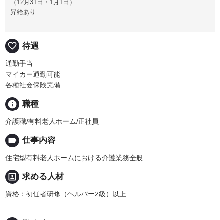
（12月31日・1月1日）
昇給あり
favorite_border
待遇
通勤手当
マイカー通勤可能
各種社会保険完備
info
職種
介護職/有料老人ホーム/正社員
label
仕事内容
住宅型有料老人ホームにおける介護業務全般
portrait
求める人材
資格：初任者研修（ヘルパー2級）以上