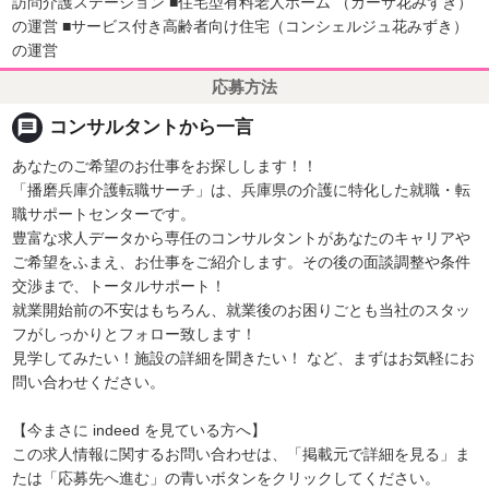
訪問介護ステーション ■住宅型有料老人ホーム （カーサ花みずき）
の運営 ■サービス付き高齢者向け住宅（コンシェルジュ花みずき）
の運営
応募方法
message
コンサルタントから一言
あなたのご希望のお仕事をお探しします！！
「播磨兵庫介護転職サーチ」は、兵庫県の介護に特化した就職・転
職サポートセンターです。
豊富な求人データから専任のコンサルタントがあなたのキャリアや
ご希望をふまえ、お仕事をご紹介します。その後の面談調整や条件
交渉まで、トータルサポート！
就業開始前の不安はもちろん、就業後のお困りごとも当社のスタッ
フがしっかりとフォロー致します！
見学してみたい！施設の詳細を聞きたい！ など、まずはお気軽にお
問い合わせください。
【今まさに indeed を見ている方へ】
この求人情報に関するお問い合わせは、「掲載元で詳細を見る」ま
たは「応募先へ進む」の青いボタンをクリックしてください。