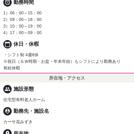

勤務時間
1）06：00～15：00
2）09：00～18：00
3）10：00～19：00
4）17：00～09：00
calendar_today
休日・休暇
・シフト制 4週8休
※祝日（ＧＷ時期・お盆・年末年始）もシフトにより勤務あり
有給休暇
所在地・アクセス
people
施設形態
住宅型有料老人ホーム
person_pin
勤務先・施設名
カーサ花みずき
place
所在地