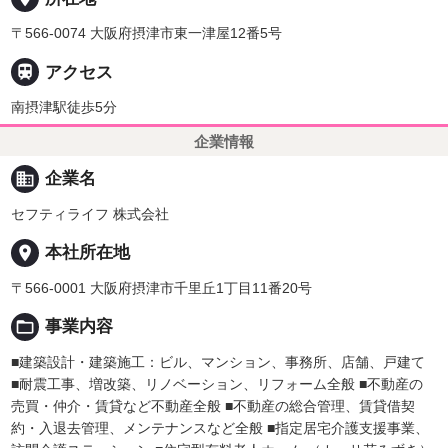
〒566-0074 大阪府摂津市東一津屋12番5号

アクセス
南摂津駅徒歩5分
企業情報
business
企業名
セフティライフ 株式会社
place
本社所在地
〒566-0001 大阪府摂津市千里丘1丁目11番20号
folder_open
事業内容
■建築設計・建築施工：ビル、マンション、事務所、店舗、戸建て
■耐震工事、増改築、リノベーション、リフォーム全般 ■不動産の
売買・仲介・賃貸など不動産全般 ■不動産の総合管理、賃貸借契
約・入退去管理、メンテナンスなど全般 ■指定居宅介護支援事業、