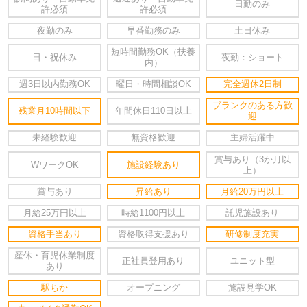
日勤のみ
許必須
許必須
夜勤のみ
早番勤務のみ
土日休み
短時間勤務OK（扶養
日・祝休み
夜勤：ショート
内）
週3日以内勤務OK
曜日・時間相談OK
完全週休2日制
ブランクのある方歓
残業月10時間以下
年間休日110日以上
迎
未経験歓迎
無資格歓迎
主婦活躍中
賞与あり（3か月以
WワークOK
施設経験あり
上）
賞与あり
昇給あり
月給20万円以上
月給25万円以上
時給1100円以上
託児施設あり
資格手当あり
資格取得支援あり
研修制度充実
産休・育児休業制度
正社員登用あり
ユニット型
あり
駅ちか
オープニング
施設見学OK