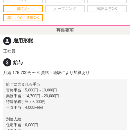
駅ちか
オープニング
施設見学OK
車・バイク通勤OK
募集要項
person
雇用形態
正社員
attach_money
給与
月給 175,700円〜
※資格・経験により加算あり
給与に含まれる手当
資格手当：5,000円～10,000円
業務手当：14,700円～20,000円
特殊業務手当：5,000円
当直手当：4,000円/回
別途支給
住宅手当：6,000円