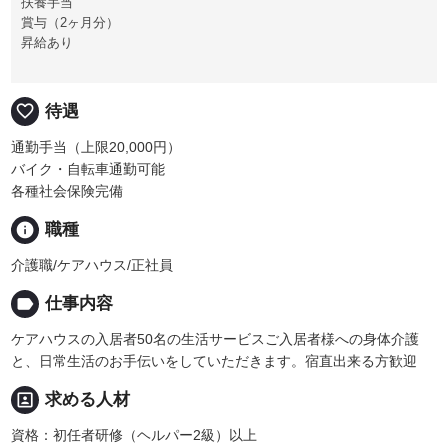
扶養手当
賞与（2ヶ月分）
昇給あり
favorite_border
待遇
通勤手当（上限20,000円）
バイク・自転車通勤可能
各種社会保険完備
info
職種
介護職/ケアハウス/正社員
label
仕事内容
ケアハウスの入居者50名の生活サービスご入居者様への身体介護
と、日常生活のお手伝いをしていただきます。宿直出来る方歓迎
portrait
求める人材
資格：初任者研修（ヘルパー2級）以上