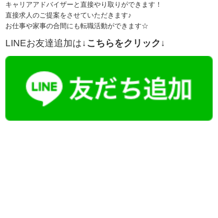
キャリアアドバイザーと直接やり取りができます！
直接求人のご提案をさせていただきます♪
お仕事や家事の合間にも転職活動ができます☆
LINEお友達追加は
↓こちらをクリック↓
【今まさに indeed を見ている方へ】
掲載元であれば、非公開求人もお知らせできプレミアム求人も多数！
播磨・兵庫介護転職サーチでは、この条件に類似した案件を多数掲載し
ています！
詳しくは・・・青いボタンをクリック♪
※「応募先へ進む」の青いボタンをクリックしても応募とはなりません
ので、
是非、掲載元をご覧ください。