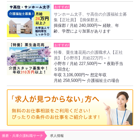
おすすめ!
サンホーム太子、サ高住の介護福祉士募
集【正社員】【揖保郡太...
揖保郡 / 月給 240,000円〜 経験、年
齢、学歴により加算があります
おすすめ!
特養、粟生逢花苑の介護職求人【正社
員】【小野市】月給22万円～！
小野市 / 月給 227,500円〜 ＊夜勤手当
５回含む
年収 3,106,000円〜 想定年収
月給 258,500円〜 介護福祉士の場合
播磨・兵庫介護転職サーチ
求人情報