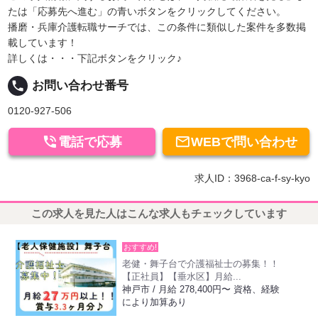
たは「応募先へ進む」の青いボタンをクリックしてください。
播磨・兵庫介護転職サーチでは、この条件に類似した案件を多数掲
載しています！
詳しくは・・・下記ボタンをクリック♪
local_phone
お問い合わせ番号
0120-927-506


電話で応募
WEBで問い合わせ
求人ID：3968-ca-f-sy-kyo
この求人を見た人はこんな求人もチェックしています
おすすめ!
老健・舞子台で介護福祉士の募集！！
【正社員】【垂水区】月給...
神戸市 / 月給 278,400円〜 資格、経験
により加算あり