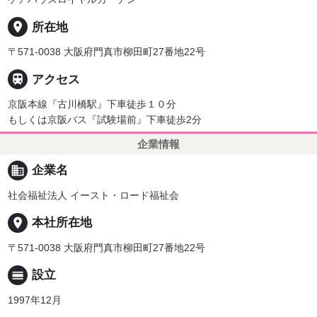
place
所在地
〒571-0038 大阪府門真市柳田町27番地22号

アクセス
京阪本線『古川橋駅』下車徒歩１０分
もしくは京阪バス『試験場前』下車徒歩2分
企業情報
business
企業名
社会福祉法人 イースト・ロード福祉会
place
本社所在地
〒571-0038 大阪府門真市柳田町27番地22号
calendar_view_day
設立
1997年12月