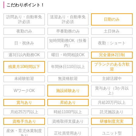
こだわりポイント！
訪問あり・自動車免
送迎あり・自動車免
日勤のみ
許必須
許必須
夜勤のみ
早番勤務のみ
土日休み
短時間勤務OK（扶養
日・祝休み
夜勤：ショート
内）
週3日以内勤務OK
曜日・時間相談OK
完全週休2日制
ブランクのある方歓
残業月10時間以下
年間休日110日以上
迎
未経験歓迎
無資格歓迎
主婦活躍中
賞与あり（3か月以
WワークOK
施設経験あり
上）
賞与あり
昇給あり
月給20万円以上
月給25万円以上
時給1100円以上
託児施設あり
資格手当あり
資格取得支援あり
研修制度充実
産休・育児休業制度
正社員登用あり
ユニット型
あり