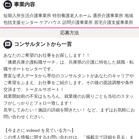
folder_open
事業内容
短期入所生活介護事業所 特別養護老人ホーム 通所介護事業所 地域
包括支援センター ケアハウス 訪問介護事業所 居宅介護支援事業所
応募方法
message
コンサルタントから一言
あなたのご希望のお仕事をお探しします！！
「播磨兵庫介護転職サーチ」は、兵庫県の介護に特化した就職・転
職サポートセンターです。
豊富な求人データから専任のコンサルタントがあなたのキャリアや
ご希望をふまえ、お仕事をご紹介します。その後の面談調整や条件
交渉まで、トータルサポート！
就業開始前の不安はもちろん、就業後のお困りごとも当社のスタッ
フがしっかりとフォロー致します！
見学してみたい！施設の詳細を聞きたい！ など、まずはお気軽にお
問い合わせください。
【今まさに indeed を見ている方へ】
この求人情報に関するお問い合わせは、「掲載元で詳細を見る」ま