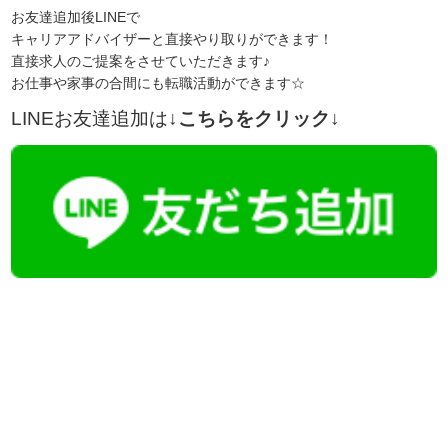
お友達追加後LINEで
キャリアアドバイザーと直接やり取りができます！
直接求人のご提案をさせていただきます♪
お仕事や家事の合間にも転職活動ができます☆
LINEお友達追加は
↓こちらをクリック↓
【今まさに indeed を見ている方へ】
掲載元であれば、非公開求人もお知らせできプレミアム求人も多数！
播磨・兵庫介護転職サーチでは、この条件に類似した案件を多数掲載し
ています！
詳しくは・・・青いボタンをクリック♪
※「応募先へ進む」の青いボタンをクリックしても応募とはなりません