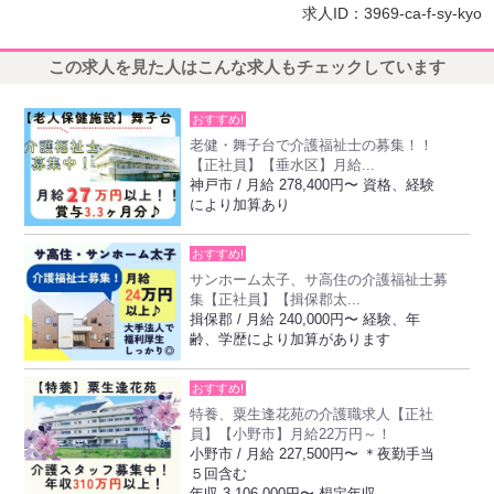
求人ID：3969-ca-f-sy-kyo
この求人を見た人はこんな求人もチェックしています
おすすめ!
老健・舞子台で介護福祉士の募集！！
【正社員】【垂水区】月給...
神戸市 / 月給 278,400円〜 資格、経験
により加算あり
おすすめ!
サンホーム太子、サ高住の介護福祉士募
集【正社員】【揖保郡太...
揖保郡 / 月給 240,000円〜 経験、年
齢、学歴により加算があります
おすすめ!
特養、粟生逢花苑の介護職求人【正社
員】【小野市】月給22万円～！
小野市 / 月給 227,500円〜 ＊夜勤手当
５回含む
年収 3,106,000円〜 想定年収