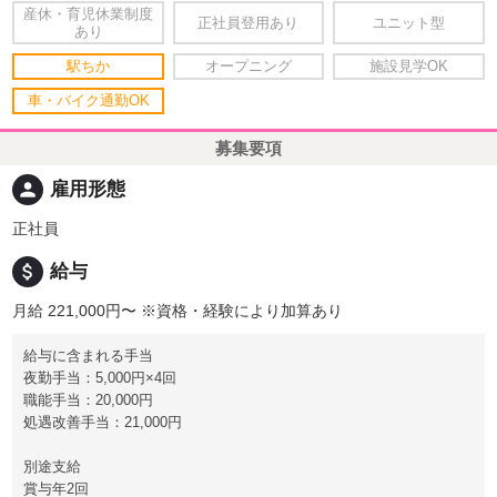
産休・育児休業制度
正社員登用あり
ユニット型
あり
駅ちか
オープニング
施設見学OK
車・バイク通勤OK
募集要項
person
雇用形態
正社員
attach_money
給与
月給 221,000円〜
※資格・経験により加算あり
給与に含まれる手当
夜勤手当：5,000円×4回
職能手当：20,000円
処遇改善手当：21,000円
別途支給
賞与年2回