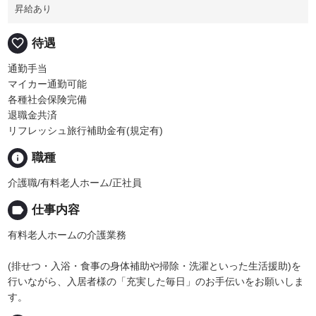
昇給あり
favorite_border
待遇
通勤手当
マイカー通勤可能
各種社会保険完備
退職金共済
リフレッシュ旅行補助金有(規定有)
info
職種
介護職/有料老人ホーム/正社員
label
仕事内容
有料老人ホームの介護業務
(排せつ・入浴・食事の身体補助や掃除・洗濯といった生活援助)を
行いながら、入居者様の「充実した毎日」のお手伝いをお願いしま
す。