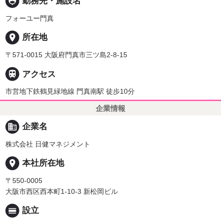
person_pin
勤務先・施設名
フォーユー門真
place
所在地
〒571-0015 大阪府門真市三ツ島2-8-15

アクセス
市営地下鉄鶴見緑地線 門真南駅 徒歩10分
企業情報
business
企業名
株式会社 日健マネジメント
place
本社所在地
〒550-0005
大阪市西区西本町1-10-3 新松岡ビル
calendar_view_day
設立