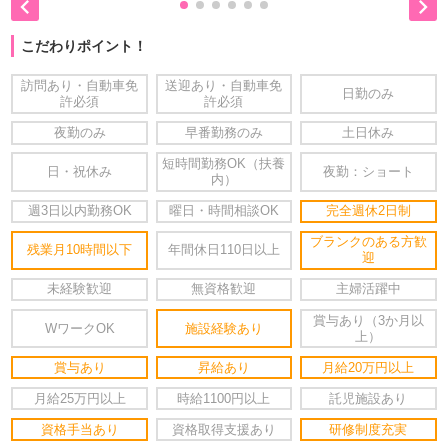


こだわりポイント！
訪問あり・自動車免
送迎あり・自動車免
日勤のみ
許必須
許必須
夜勤のみ
早番勤務のみ
土日休み
短時間勤務OK（扶養
日・祝休み
夜勤：ショート
内）
週3日以内勤務OK
曜日・時間相談OK
完全週休2日制
ブランクのある方歓
残業月10時間以下
年間休日110日以上
迎
未経験歓迎
無資格歓迎
主婦活躍中
賞与あり（3か月以
WワークOK
施設経験あり
上）
賞与あり
昇給あり
月給20万円以上
月給25万円以上
時給1100円以上
託児施設あり
資格手当あり
資格取得支援あり
研修制度充実