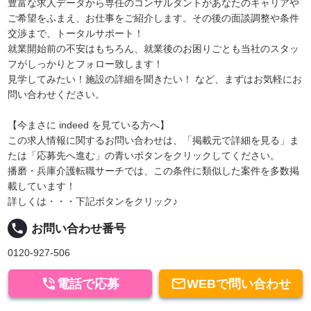
豊富な求人データから専任のコンサルタントがあなたのキャリアや
ご希望をふまえ、お仕事をご紹介します。その後の面談調整や条件
交渉まで、トータルサポート！
就業開始前の不安はもちろん、就業後のお困りごとも当社のスタッ
フがしっかりとフォロー致します！
見学してみたい！施設の詳細を聞きたい！ など、まずはお気軽にお
問い合わせください。
【今まさに indeed を見ている方へ】
この求人情報に関するお問い合わせは、「掲載元で詳細を見る」ま
たは「応募先へ進む」の青いボタンをクリックしてください。
播磨・兵庫介護転職サーチでは、この条件に類似した案件を多数掲
載しています！
詳しくは・・・下記ボタンをクリック♪
local_phone
お問い合わせ番号
0120-927-506


電話で応募
WEBで問い合わせ