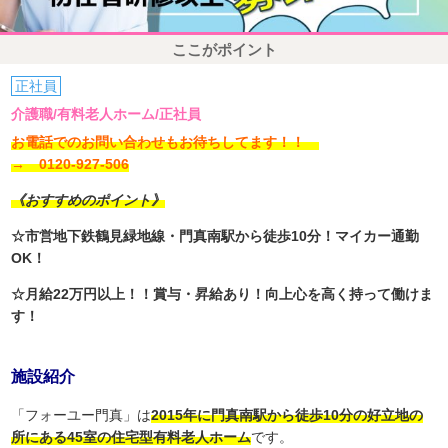
ここがポイント
正社員
介護職/有料老人ホーム/正社員
お電話でのお問い合わせもお待ちしてます！！
→ 0120-927-506
《おすすめのポイント》
☆市営地下鉄鶴見緑地線・門真南駅から徒歩10分！マイカー通勤
OK！
☆月給22万円以上！！賞与・昇給あり！向上心を高く持って働けま
す！
施設紹介
「フォーユー門真」は
2015年に門真南駅から徒歩10分の好立地の
所にある45室の住宅型有料老人ホーム
です。