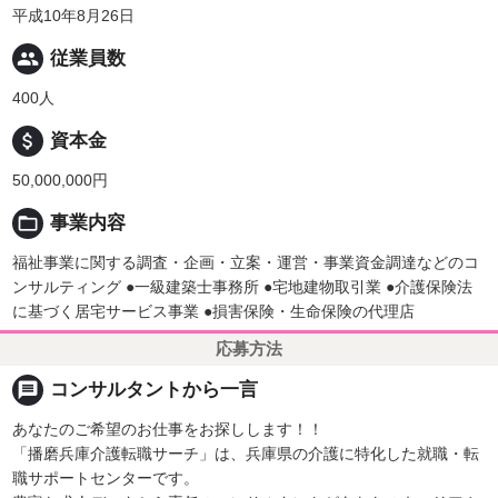
平成10年8月26日
people
従業員数
400人
attach_money
資本金
50,000,000円
folder_open
事業内容
福祉事業に関する調査・企画・立案・運営・事業資金調達などのコ
ンサルティング ●一級建築士事務所 ●宅地建物取引業 ●介護保険法
に基づく居宅サービス事業 ●損害保険・生命保険の代理店
応募方法
message
コンサルタントから一言
あなたのご希望のお仕事をお探しします！！
「播磨兵庫介護転職サーチ」は、兵庫県の介護に特化した就職・転
職サポートセンターです。