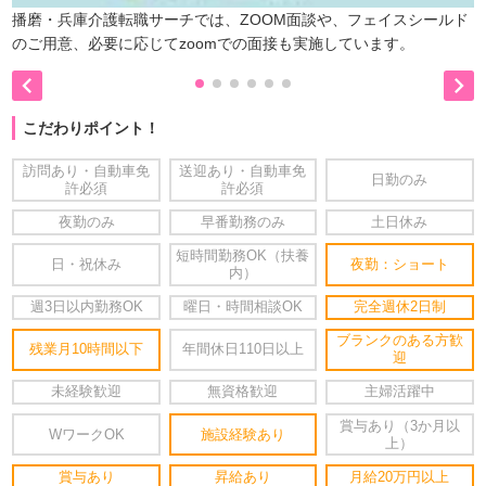
播磨・兵庫介護転職サーチでは、ZOOM面談や、フェイスシールド
のご用意、必要に応じてzoomでの面接も実施しています。


こだわりポイント！
訪問あり・自動車免
送迎あり・自動車免
日勤のみ
許必須
許必須
夜勤のみ
早番勤務のみ
土日休み
短時間勤務OK（扶養
日・祝休み
夜勤：ショート
内）
週3日以内勤務OK
曜日・時間相談OK
完全週休2日制
ブランクのある方歓
残業月10時間以下
年間休日110日以上
迎
未経験歓迎
無資格歓迎
主婦活躍中
賞与あり（3か月以
WワークOK
施設経験あり
上）
賞与あり
昇給あり
月給20万円以上