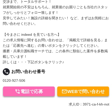
交渉まで、トータルサポート！
就業開始前の不安はもちろん、就業後のお困りごとも当社のスタッ
フがしっかりとフォロー致します！
見学してみたい！施設の詳細を聞きたい！ など、まずはお気軽にお
問い合わせください。
【今まさに indeed を見ている方へ】
この求人情報に関するお問い合わせは、「掲載元で詳細を見る」ま
たは「応募先へ進む」の青いボタンをクリックしてください。
播磨・兵庫介護転職サーチでは、この条件に類似した案件を多数掲
載しています！
詳しくは・・・下記ボタンをクリック♪
local_phone
お問い合わせ番号
0120-927-506


電話で応募
WEBで問い合わせ
求人ID：3971-ca-f-kh-not