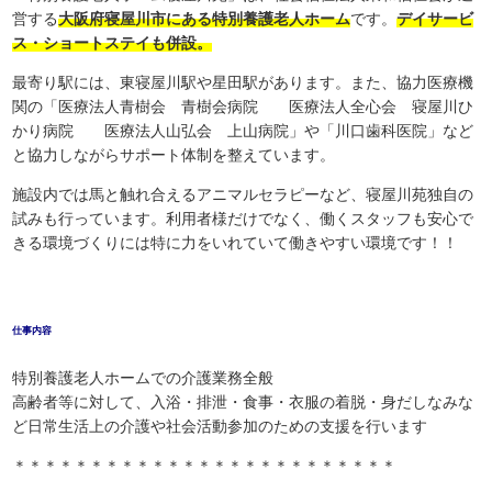
営する
大阪府寝屋川市にある特別養護老人ホーム
です。
デイサービ
ス・ショートステイも併設。
最寄り駅には、東寝屋川駅や星田駅があります。また、協力医療機
関の「医療法人青樹会 青樹会病院 医療法人全心会 寝屋川ひ
かり病院 医療法人山弘会 上山病院」や「川口歯科医院」など
と協力しながらサポート体制を整えています。
施設内では馬と触れ合えるアニマルセラピーなど、寝屋川苑独自の
試みも行っています。利用者様だけでなく、働くスタッフも安心で
きる環境づくりには特に力をいれていて働きやすい環境です！！
仕事内容
特別養護老人ホームでの介護業務全般
高齢者等に対して、入浴・排泄・食事・衣服の着脱・身だしなみな
ど日常生活上の介護や社会活動参加のための支援を行います
＊＊＊＊＊＊＊＊＊＊＊＊＊＊＊＊＊＊＊＊＊＊＊＊＊