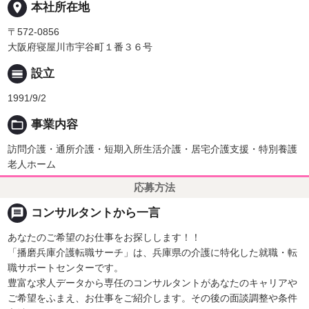
place
本社所在地
〒572-0856
大阪府寝屋川市宇谷町１番３６号
calendar_view_day
設立
1991/9/2
folder_open
事業内容
訪問介護・通所介護・短期入所生活介護・居宅介護支援・特別養護
老人ホーム
応募方法
message
コンサルタントから一言
あなたのご希望のお仕事をお探しします！！
「播磨兵庫介護転職サーチ」は、兵庫県の介護に特化した就職・転
職サポートセンターです。
豊富な求人データから専任のコンサルタントがあなたのキャリアや
ご希望をふまえ、お仕事をご紹介します。その後の面談調整や条件