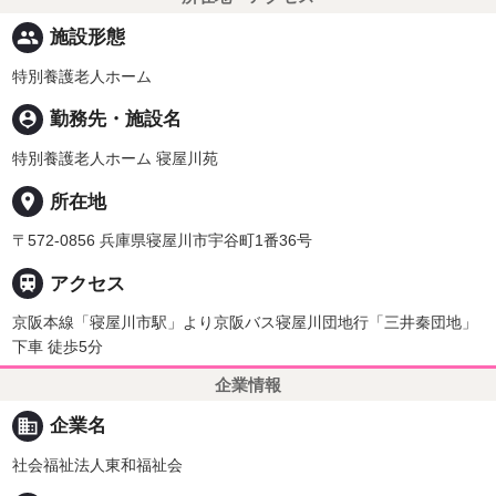
people
施設形態
特別養護老人ホーム
person_pin
勤務先・施設名
特別養護老人ホーム 寝屋川苑
place
所在地
〒572-0856 兵庫県寝屋川市宇谷町1番36号

アクセス
京阪本線「寝屋川市駅」より京阪バス寝屋川団地行「三井秦団地」
下車 徒歩5分
企業情報
business
企業名
社会福祉法人東和福祉会