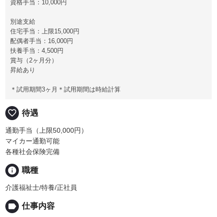
資格手当：10,000円
別途支給
住宅手当：上限15,000円
配偶者手当：16,000円
扶養手当：4,500円
賞与（2ヶ月分）
昇給あり
＊試用期間3ヶ月＊試用期間は時給計算
favorite_border
待遇
通勤手当（上限50,000円）
マイカー通勤可能
各種社会保険完備
info
職種
介護福祉士/特養/正社員
label
仕事内容