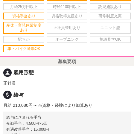
月給25万円以上
時給1100円以上
託児施設あり
資格手当あり
資格取得支援あり
研修制度充実
産休・育児休業制度
正社員登用あり
ユニット型
あり
駅ちか
オープニング
施設見学OK
車・バイク通勤OK
募集要項
person
雇用形態
正社員
attach_money
給与
月給 210,080円〜
※資格・経験により加算あり
給与に含まれる手当
夜勤手当：4,500円×5回
処遇改善手当：15,000円