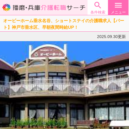

menu
条件検索
メニュー
オービーホーム垂水名谷、ショートステイの介護職求人【パー
ト】神戸市垂水区、早朝夜間時給UP！
2025.09.30更新