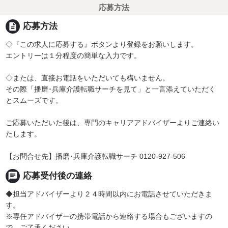
応募方法
description
応募方法
◇『この求人に応募する』ボタンより登録をお願いします。
エントリーは１分程度の簡単な入力です。
◇または、直接お電話をいただいても構いません。
その際「播磨･兵庫介護転職サーチを見て」と一言添えていただく
とスムーズです。
ご応募いただいた後は、専門のキャリアアドバイザーよりご連絡い
たします。
【お問合せ先】播磨･兵庫介護転職サーチ 0120-927-506
chat
応募受付後の連絡
◆担当アドバイザーより２４時間以内にお電話させていただきま
す。
※専任アドバイザーの携帯電話から連絡する場合もございますの
で、ご了承ください。