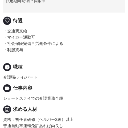
試用期間3か月＊同条件
favorite_border
待遇
・交通費支給
・マイカー通勤可
・社会保険完備＊労働条件による
・制服貸与
info
職種
介護職/デイ/パート
label
仕事内容
ショートステイでの介護業務全般
portrait
求める人材
資格：初任者研修（ヘルパー2級）以上
普通自動車運転免許あれば尚良し