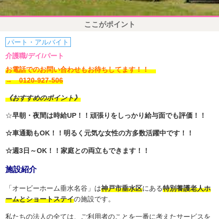
ここがポイント
パート・アルバイト
介護職/デイ/パート
お電話でのお問い合わせもお待ちしてます！！
→ 0120-927-506
《おすすめのポイント》
☆
早朝・夜間は時給UP！！頑張りをしっかり給与面でも評価！！
☆車通勤もOK！！明るく元気な女性の方多数活躍中です！！
☆週3日～OK！！家庭との両立もできます！！
施設紹介
「オービーホーム垂水名谷」は
神戸市垂水区
にある
特別養護老人ホ
ームとショートステイ
の施設です。
私たちの法人の全ては、ご利用者のことを一番に考えたサービスを