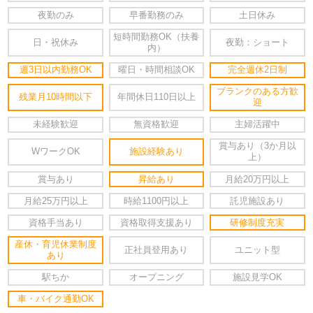
夜勤のみ
早番勤務のみ
土日休み
短時間勤務OK（扶養
日・祝休み
夜勤：ショート
内）
週3日以内勤務OK
曜日・時間相談OK
完全週休2日制
ブランクのある方歓
残業月10時間以下
年間休日110日以上
迎
未経験歓迎
無資格歓迎
主婦活躍中
賞与あり（3か月以
WワークOK
施設経験あり
上）
賞与あり
昇給あり
月給20万円以上
月給25万円以上
時給1100円以上
託児施設あり
資格手当あり
資格取得支援あり
研修制度充実
産休・育児休業制度
正社員登用あり
ユニット型
あり
駅ちか
オープニング
施設見学OK
車・バイク通勤OK