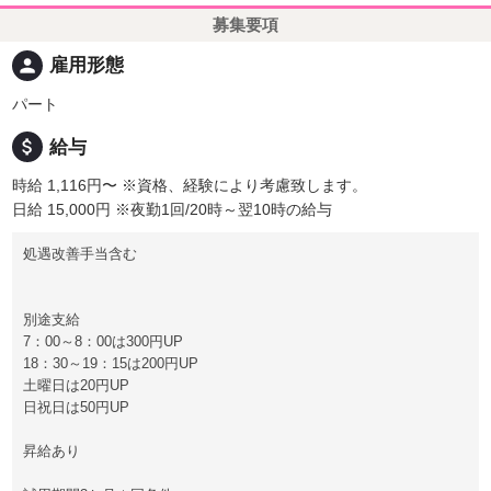
募集要項
person
雇用形態
パート
attach_money
給与
時給 1,116円〜
※資格、経験により考慮致します。
日給 15,000円
※夜勤1回/20時～翌10時の給与
処遇改善手当含む
別途支給
7：00～8：00は300円UP
18：30～19：15は200円UP
土曜日は20円UP
日祝日は50円UP
昇給あり