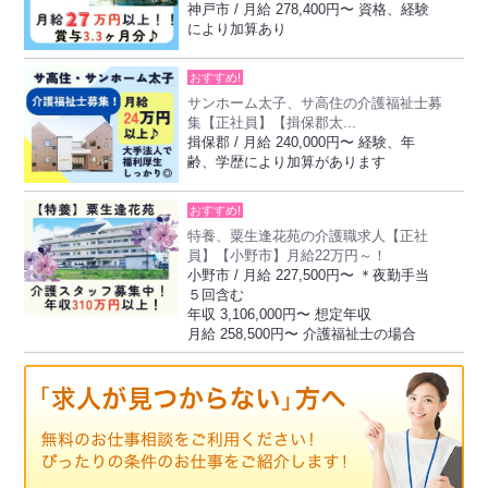
神戸市 / 月給 278,400円〜 資格、経験
により加算あり
おすすめ!
サンホーム太子、サ高住の介護福祉士募
集【正社員】【揖保郡太...
揖保郡 / 月給 240,000円〜 経験、年
齢、学歴により加算があります
おすすめ!
特養、粟生逢花苑の介護職求人【正社
員】【小野市】月給22万円～！
小野市 / 月給 227,500円〜 ＊夜勤手当
５回含む
年収 3,106,000円〜 想定年収
月給 258,500円〜 介護福祉士の場合