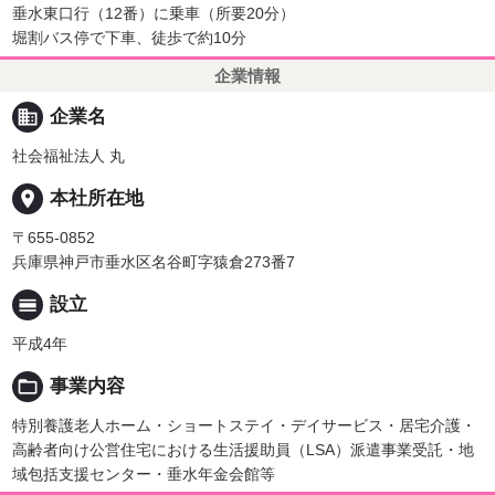
垂水東口行（12番）に乗車（所要20分）
堀割バス停で下車、徒歩で約10分
企業情報
business
企業名
社会福祉法人 丸
place
本社所在地
〒655-0852
兵庫県神戸市垂水区名谷町字猿倉273番7
calendar_view_day
設立
平成4年
folder_open
事業内容
特別養護老人ホーム・ショートステイ・デイサービス・居宅介護・
高齢者向け公営住宅における生活援助員（LSA）派遣事業受託・地
域包括支援センター・垂水年金会館等