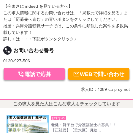
【今まさに indeed を見ている方へ】
この求人情報に関するお問い合わせは、「掲載元で詳細を見る」ま
たは「応募先へ進む」の青いボタンをクリックしてください。
播磨・兵庫介護転職サーチでは、この条件に類似した案件を多数掲
載しています！
詳しくは・・・下記ボタンをクリック♪
local_phone
お問い合わせ番号
0120-927-506


電話で応募
WEBで問い合わせ
求人ID：4089-ca-p-sy-not
この求人を見た人はこんな求人もチェックしています
おすすめ!
老健・舞子台で介護福祉士の募集！！
【正社員】【垂水区】月給...