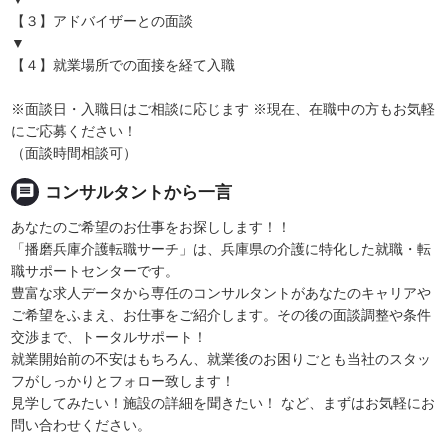
【３】アドバイザーとの面談
▼
【４】就業場所での面接を経て入職
※面談日・入職日はご相談に応じます ※現在、在職中の方もお気軽
にご応募ください！
（面談時間相談可）
message
コンサルタントから一言
あなたのご希望のお仕事をお探しします！！
「播磨兵庫介護転職サーチ」は、兵庫県の介護に特化した就職・転
職サポートセンターです。
豊富な求人データから専任のコンサルタントがあなたのキャリアや
ご希望をふまえ、お仕事をご紹介します。その後の面談調整や条件
交渉まで、トータルサポート！
就業開始前の不安はもちろん、就業後のお困りごとも当社のスタッ
フがしっかりとフォロー致します！
見学してみたい！施設の詳細を聞きたい！ など、まずはお気軽にお
問い合わせください。