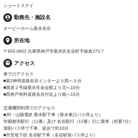
ショートステイ
person_pin
勤務先・施設名
オービーホーム垂水名谷
place
所在地
〒655-0852 兵庫県神戸市垂水区名谷町字猿倉273-7

アクセス
車でのアクセス
■第2神明道路名谷インターより西へ５分
■国道２号線垂水年金会館より北へ10分
■西神戸有料道路名谷付近より南へ15分
交通機関利用でのアクセス
■JR・山陽電鉄 垂水駅下車（垂水東口バス停より）
学園都市駅行（11番）及び 名谷駅行（12番）行に乗車（所要7分）
堀割バス停で下車、徒歩で約10分
■市営地下鉄 名谷駅下車（名谷駅前バス停より）