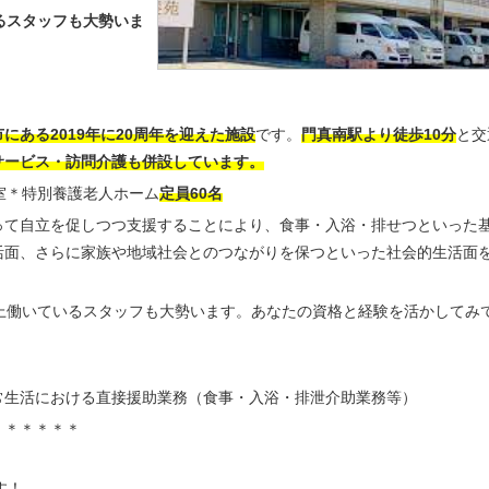
るスタッフも大勢いま
にある2019年に20周年を迎えた施設
です。
門真南駅より徒歩10分
と交
サービス・訪問介護も併設しています。
6室＊特別養護老人ホーム
定員60名
って自立を促しつつ支援することにより、食事・入浴・排せつといった
活面、さらに家族や地域社会とのつながりを保つといった社会的生活面
上働いているスタッフも大勢います。あなたの資格と経験を活かしてみ
常生活における直接援助業務（食事・入浴・排泄介助業務等）
＊＊＊＊＊＊
す！