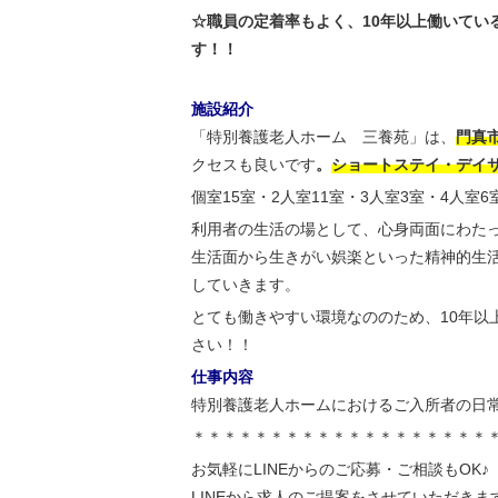
☆職員の定着率もよく、10年以上働いてい
す！！
施設紹介
「特別養護老人ホーム 三養苑」は、
門真市
クセスも良いです
。
ショートステイ・デイ
個室15室・2人室11室・3人室3室・4人室
利用者の生活の場として、心身両面にわた
生活面から生きがい娯楽といった精神的生
していきます。
とても働きやすい環境なののため、10年以
さい！！
仕事内容
特別養護老人ホームにおけるご入所者の日
＊＊＊＊＊＊＊＊＊＊＊＊＊＊＊＊＊＊＊
お気軽にLINEからのご応募・ご相談もOK♪
LINEから求人のご提案をさせていただきま