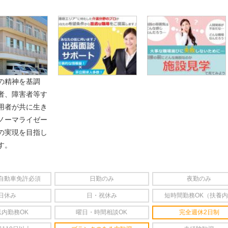
の精神を基調
者、障害者等す
用者が共に生き
ノーマライゼー
の実現を目指し
す。
自動車免許必須
日勤のみ
夜勤のみ
日休み
日・祝休み
短時間勤務OK（扶養
以内勤務OK
曜日・時間相談OK
完全週休2日制