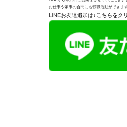
お仕事や家事の合間にも転職活動ができま
LINEお友達追加は
↓こちらをク
【今まさに indeed を見ている方へ】
掲載元であれば、非公開求人もお知らせできプ
播磨・兵庫介護転職サーチでは、この条件に類
詳しくは・・・青いボタンをクリック♪
※「応募先へ進む」の青いボタンをクリックし
是非、掲載元をご覧ください。