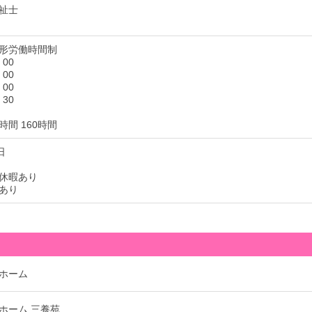
祉士
形労働時間制
：00
：00
：00
：30
間 160時間
日
休暇あり
あり
ホーム
ホーム 三養苑