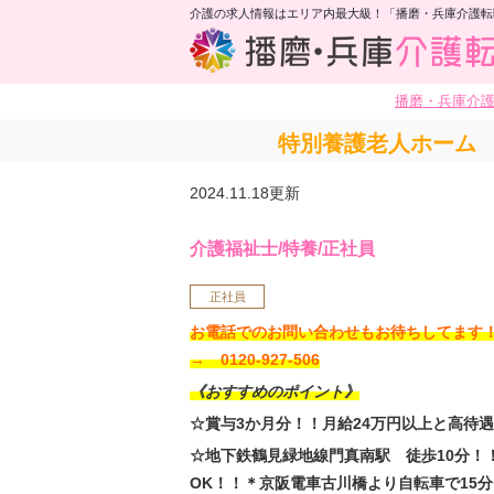
介護の求人情報はエリア内最大級！「播磨・兵庫介護転
播磨・兵庫介
特別養護老人ホーム 
2024.11.18更新
介護福祉士/特養/正社員
正社員
お電話でのお問い合わせもお待ちしてま
→ 0120-927-506
《おすすめのポイント》
☆賞与3か月分！！月給24万円以上と高待
☆地下鉄鶴見緑地線門真南駅 徒歩10分！
OK！！＊京阪電車古川橋より自転車で15