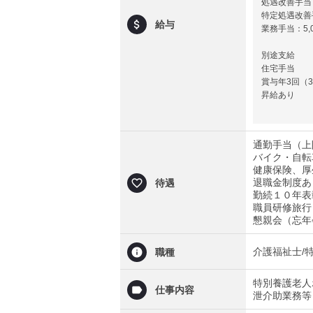
処遇改善手当：
特定処遇改善手
給与
業務手当：5,0
別途支給
住宅手当
賞与年3回（
昇給あり
通勤手当（上限
バイク・自転
健康保険、厚
退職金制度あ
待遇
勤続１０年表
職員研修旅行
懇親会（忘年
介護福祉士/
職種
特別養護老人
仕事内容
泄介助業務等