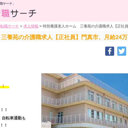
職サーチ」
護転職サーチ
>
求人情報
>
特別養護老人ホーム 三養苑の介護職求人【正社員
三養苑の介護職求人【正社員】門真市、月給24万
す！！
遇！！
！自転車通勤も
分！！