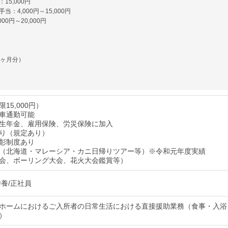
15,000円
当：4,000円～15,000円
00円～20,000円
3ヶ月分）
15,000円）
車通勤可能
生年金、雇用保険、労災保険に加入
り（規定あり）
彰制度あり
（北海道・マレーシア・カニ日帰りツアー等）※令和元年度実績
会、ボーリング大会、花火大会鑑賞等）
特養/正社員
ホームにおけるご入所者の日常生活における直接援助業務（食事・入浴
）