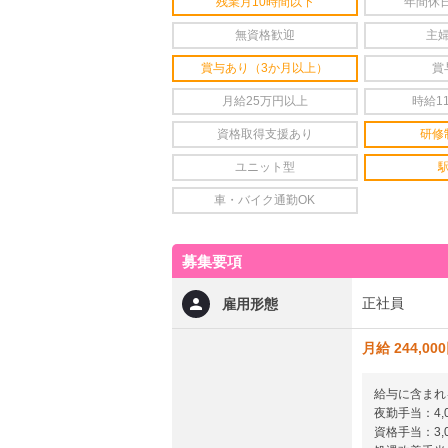
残業月10時間以下
年間休日
無資格歓迎
主
賞与あり（3か月以上）
賞
月給25万円以上
時給1
資格取得支援あり
研修
ユニット型
車・バイク通勤OK
募集要項
正社員
雇用形態
月給 244,00
給与に含まれ
夜勤手当：4,
資格手当：3,0