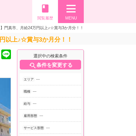
book
閲覧履歴
MENU
】門真市、月給24万円以上♪☆賞与3か月分！！
円以上♪☆賞与3か月分！！
選択中の検索条件

条件を変更する
---
エリア
---
職種
---
給与
---
雇用形態
---
サービス形態