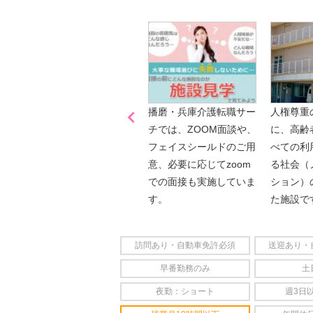

「喫煙可能区域での業務
播磨・兵庫介護転職サー
人権尊重
なし」
チでは、ZOOM面談や、
に、高齢
フェイスシールドのご用
べての利
意、必要に応じてzoom
る社会（
での面接も実施していま
ション）
す。
た施設で
訪問あり・自動車免許必須
送迎あり・
早番勤務のみ
土
夜勤：ショート
週3日