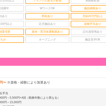
110日以上
ブランクのある方歓迎
未経験歓迎
婦活躍中
WワークOK
施設経験あり
与あり
昇給あり
月給20万円以上
100円以上
託児施設あり
資格手当あり
制度充実
産休・育児休業制度あり
正社員登用あり
駅ちか
オープニング
施設見学OK
0円〜
※資格・経験により加算あり
る手当
000円～5,500円×4回（勤務年数により異なる）
00円～15,000円