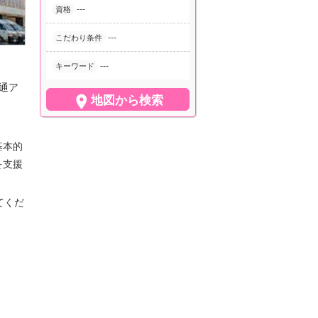
---
資格
---
こだわり条件
---
キーワード
通ア

地図から検索
基本的
を支援
てくだ