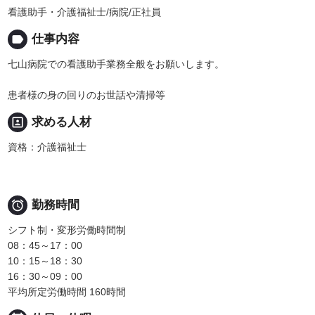
看護助手・介護福祉士/病院/正社員
label
仕事内容
七山病院での看護助手業務全般をお願いします。
患者様の身の回りのお世話や清掃等
portrait
求める人材
資格：介護福祉士

勤務時間
シフト制・変形労働時間制
08：45～17：00
10：15～18：30
16：30～09：00
平均所定労働時間 160時間