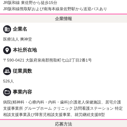
JR阪和線 東佐野から徒歩15分
JR阪和線熊取駅および南海本線泉佐野駅から送迎バスあり
企業情報
business
企業名
医療法人 爽神堂
place
本社所在地
〒590-0421 大阪府泉南郡熊取町七山2丁目2番1号
people
従業員数
526人
folder_open
事業内容
病院(精神科・心療内科・内科・歯科)介護老人保健施設、居宅介護
支援事業所 グループホーム クリニック 訪問看護ステーション 特定
相談支援事業及び障害児相談支援事業、就労継続支援B型
応募方法