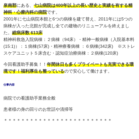
泉南郡
にある、
七山病院は400年以上の長い歴史と実績を有する精
神科・心療内科の病院
です。
2001年に七山病院本館と6つの病棟を建て替え、2011年には5つの
病棟が入った北館が完成し全ての建物のリニューアルを終えまし
た。
総病床数 613床
精神科救急入院病棟：２病棟（94床）・精神一般病棟（入院基本料
(15:1)）：１病棟(57床)・精神療養病棟 ：６病棟(342床) ※ストレ
スケアユニット５床含む・認知症治療病棟：２病棟(120床)
今回看護助手募集！！
年間休日も多くプライベートも充実できる環
境です！福利厚生も整っている
ので安心して働けます。
仕事内容
病院での看護助手業務全般
患者様の身の回りのお世話や清掃等
＊＊＊＊＊＊＊＊＊＊＊＊＊＊＊＊＊＊＊＊＊＊＊＊＊