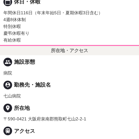
calendar_today
休日・休暇
年間休日116日（年末年始5日・夏期休暇3日含む）
4週8休体制
特別休暇
慶弔休暇有り
有給休暇
所在地・アクセス
people
施設形態
病院
person_pin
勤務先・施設名
七山病院
place
所在地
〒590-0421 大阪府泉南郡熊取町七山2-2-1

アクセス