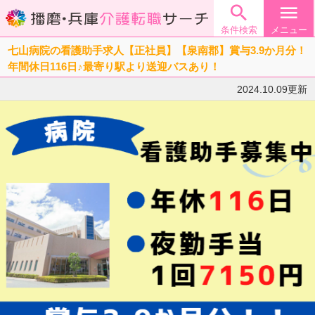

menu
条件検索
メニュー
七山病院の看護助手求人【正社員】【泉南郡】賞与3.9か月分！
年間休日116日♪最寄り駅より送迎バスあり！
2024.10.09更新