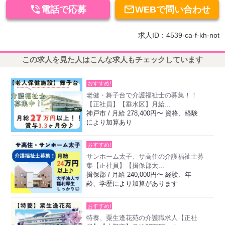


電話で応募
WEBで問い合わせ
求人ID：4539-ca-f-kh-not
この求人を見た人はこんな求人もチェックしています
おすすめ!
老健・舞子台で介護福祉士の募集！！
【正社員】【垂水区】月給...
神戸市 / 月給 278,400円〜 資格、経験
により加算あり
おすすめ!
サンホーム太子、サ高住の介護福祉士募
集【正社員】【揖保郡太...
揖保郡 / 月給 240,000円〜 経験、年
齢、学歴により加算があります
おすすめ!
特養、粟生逢花苑の介護職求人【正社