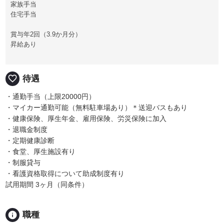
家族手当
住宅手当
賞与年2回（3.9か月分）
昇給あり
favorite_border
待遇
・通勤手当（上限20000円）
・マイカー通勤可能（無料駐車場あり）＊送迎バスもあり
・健康保険、厚生年金、雇用保険、労災保険に加入
・退職金制度
・定期健康診断
・食堂、厚生施設有り
・制服貸与
・看護資格取得について助成制度有り
試用期間 3ヶ月（同条件）
info
職種