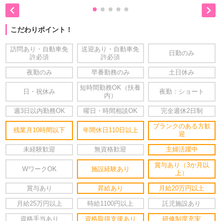


こだわりポイント！
訪問あり・自動車免
送迎あり・自動車免
日勤のみ
許必須
許必須
夜勤のみ
早番勤務のみ
土日休み
短時間勤務OK（扶養
日・祝休み
夜勤：ショート
内）
週3日以内勤務OK
曜日・時間相談OK
完全週休2日制
ブランクのある方歓
残業月10時間以下
年間休日110日以上
迎
未経験歓迎
無資格歓迎
主婦活躍中
賞与あり（3か月以
WワークOK
施設経験あり
上）
賞与あり
昇給あり
月給20万円以上
月給25万円以上
時給1100円以上
託児施設あり
資格手当あり
資格取得支援あり
研修制度充実