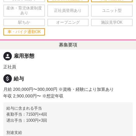
産休・育児休業制度
正社員登用あり
ユニット型
あり
駅ちか
オープニング
施設見学OK
車・バイク通勤OK
募集要項
person
雇用形態
正社員
attach_money
給与
月給 200,000円〜300,000円
※資格・経験により加算あり
年収 2,900,000円〜
※想定年収
給与に含まれる手当
夜勤手当：7150円×4回
遅出手当：1000円×3回
別途支給