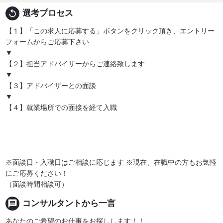
replay
選考プロセス
【１】「この求人に応募する」ボタンをクリック頂き、エントリー
フォームからご応募下さい
▼
【２】担当アドバイザーからご連絡致します
▼
【３】アドバイザーとの面談
▼
【４】就業場所での面接を経て入職
※面談日・入職日はご相談に応じます ※現在、在職中の方もお気軽
にご応募ください！
（面談時間相談可）
message
コンサルタントから一言
あなたのご希望のお仕事をお探しします！！