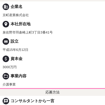
business
企業名
京町産業株式会社
place
本社所在地
泉佐野市羽倉崎上町3丁目3番41号
calendar_view_day
設立
平成15年6月12日
attach_money
資本金
3000万円
folder_open
事業内容
介護事業
応募方法
message
コンサルタントから一言