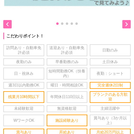


こだわりポイント！
訪問あり・自動車免
送迎あり・自動車免
日勤のみ
許必須
許必須
夜勤のみ
早番勤務のみ
土日休み
短時間勤務OK（扶養
日・祝休み
夜勤：ショート
内）
週3日以内勤務OK
曜日・時間相談OK
完全週休2日制
ブランクのある方歓
残業月10時間以下
年間休日110日以上
迎
未経験歓迎
無資格歓迎
主婦活躍中
賞与あり（3か月以
WワークOK
施設経験あり
上）
賞与あり
昇給あり
月給20万円以上