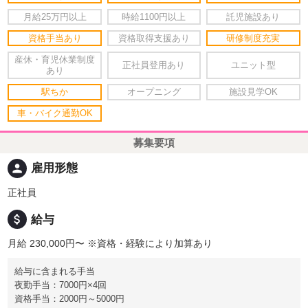
月給25万円以上
時給1100円以上
託児施設あり
資格手当あり
資格取得支援あり
研修制度充実
産休・育児休業制度
正社員登用あり
ユニット型
あり
駅ちか
オープニング
施設見学OK
車・バイク通勤OK
募集要項
person
雇用形態
正社員
attach_money
給与
月給 230,000円〜
※資格・経験により加算あり
給与に含まれる手当
夜勤手当：7000円×4回
資格手当：2000円～5000円