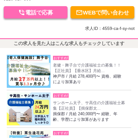


電話で応募
WEBで問い合わせ
求人ID：4559-ca-f-sy-not
この求人を見た人はこんな求人もチェックしています
おすすめ!
老健・舞子台で介護福祉士の募集！！
【正社員】【垂水区】月給...
神戸市 / 月給 278,400円〜 資格、経験
により加算あり
おすすめ!
サンホーム太子、サ高住の介護福祉士募
集【正社員】【揖保郡太...
揖保郡 / 月給 240,000円〜 経験、年
齢、学歴により加算があります
おすすめ!