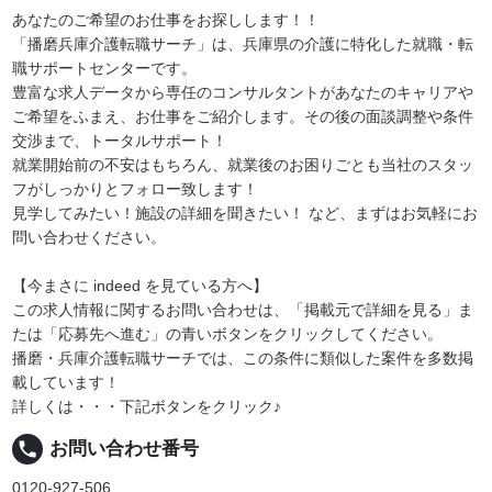
あなたのご希望のお仕事をお探しします！！
「播磨兵庫介護転職サーチ」は、兵庫県の介護に特化した就職・転
職サポートセンターです。
豊富な求人データから専任のコンサルタントがあなたのキャリアや
ご希望をふまえ、お仕事をご紹介します。その後の面談調整や条件
交渉まで、トータルサポート！
就業開始前の不安はもちろん、就業後のお困りごとも当社のスタッ
フがしっかりとフォロー致します！
見学してみたい！施設の詳細を聞きたい！ など、まずはお気軽にお
問い合わせください。
【今まさに indeed を見ている方へ】
この求人情報に関するお問い合わせは、「掲載元で詳細を見る」ま
たは「応募先へ進む」の青いボタンをクリックしてください。
播磨・兵庫介護転職サーチでは、この条件に類似した案件を多数掲
載しています！
詳しくは・・・下記ボタンをクリック♪
local_phone
お問い合わせ番号
0120-927-506