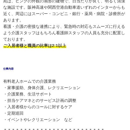
苑は、ピンクの外観の扇形の建物で、日当たりが良く、明るく清潔
な施設です。阪神高速や関西空港自動車道いずれのインターからも
近く、周辺にはスーパー・コンビニ・銀行・薬局・病院・診療所が
あります。
看護・介護の密接な連携により、緊急時の対応もスムーズに行える
よう介護スタッフはもちろん看護師スタッフの人員も充分に配置し
ております。
ご入居者様と職員の比率は2:1以上
仕事内容
有料老人ホームでの介護業務
・家事援助、身体介護、レクリエーション
・介護業務、生活サポート
・担当ケアマネとのサービス計画の調整
・入居者様からのコールに対するケア
・定期巡回
・イベントやレクリエーション など