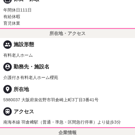
年間休日111日
有給休暇
育児休業
所在地・アクセス
people
施設形態
有料老人ホーム
person_pin
勤務先・施設名
介護付き有料老人ホーム櫻苑
place
所在地
5980037 大阪府泉佐野市羽倉崎上町3丁目3番41号

アクセス
南海本線 羽倉﨑駅（普通・準急・区間急行停車）より徒歩3分
企業情報