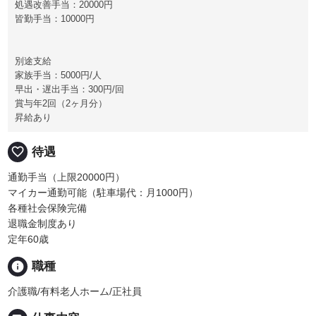
処遇改善手当：20000円
皆勤手当：10000円
別途支給
家族手当：5000円/人
早出・遅出手当：300円/回
賞与年2回（2ヶ月分）
昇給あり
favorite_border
待遇
通勤手当（上限20000円）
マイカー通勤可能（駐車場代：月1000円）
各種社会保険完備
退職金制度あり
定年60歳
info
職種
介護職/有料老人ホーム/正社員