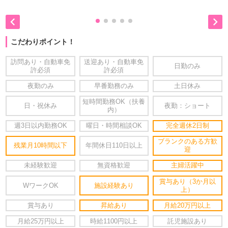


こだわりポイント！
訪問あり・自動車免
送迎あり・自動車免
日勤のみ
許必須
許必須
夜勤のみ
早番勤務のみ
土日休み
短時間勤務OK（扶養
日・祝休み
夜勤：ショート
内）
週3日以内勤務OK
曜日・時間相談OK
完全週休2日制
ブランクのある方歓
残業月10時間以下
年間休日110日以上
迎
未経験歓迎
無資格歓迎
主婦活躍中
賞与あり（3か月以
WワークOK
施設経験あり
上）
賞与あり
昇給あり
月給20万円以上
月給25万円以上
時給1100円以上
託児施設あり