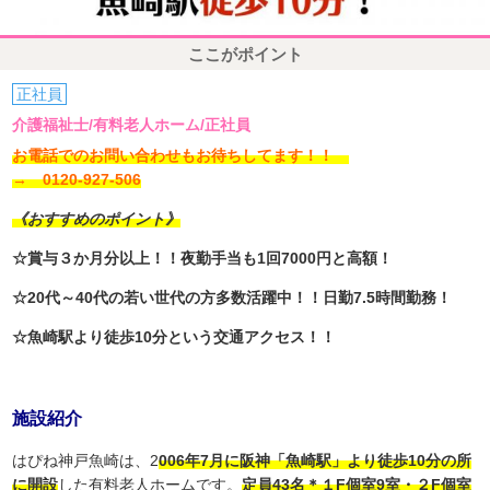
ここがポイント
正社員
介護福祉士/有料老人ホーム/正社員
お電話でのお問い合わせもお待ちしてます！！
→ 0120-927-506
《おすすめのポイント》
☆賞与３か月分以上！！夜勤手当も1回7000円と高額！
☆20代～40代の若い世代の方多数活躍中！！日勤7.5時間勤務！
☆魚崎駅より徒歩10分という交通アクセス！！
施設紹介
はぴね神戸魚崎は、2
006年7月に阪神「魚崎駅」より徒歩10分の所
に開設
した有料老人ホームです。
定員43名＊１F個室9室・２F個室