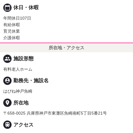
calendar_today
休日・休暇
年間休日107日
有給休暇
育児休業
介護休暇
所在地・アクセス
people
施設形態
有料老人ホーム
person_pin
勤務先・施設名
はぴね神戸魚崎
place
所在地
〒658-0025 兵庫県神戸市東灘区魚崎南町5丁目5番21号

アクセス