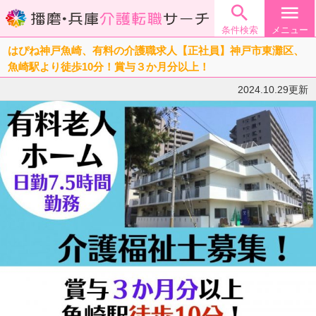

menu
条件検索
メニュー
はぴね神戸魚崎、有料の介護職求人【正社員】神戸市東灘区、
魚崎駅より徒歩10分！賞与３か月分以上！
2024.10.29更新