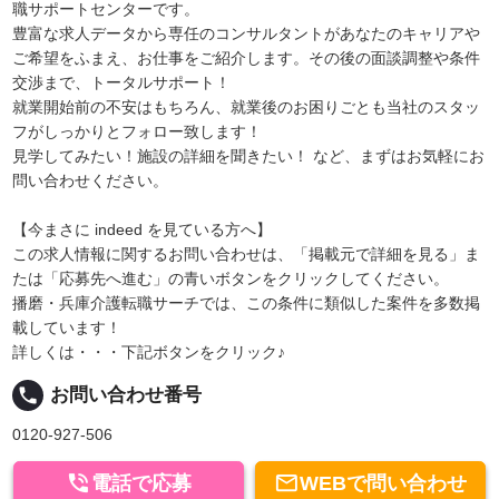
職サポートセンターです。
豊富な求人データから専任のコンサルタントがあなたのキャリアや
ご希望をふまえ、お仕事をご紹介します。その後の面談調整や条件
交渉まで、トータルサポート！
就業開始前の不安はもちろん、就業後のお困りごとも当社のスタッ
フがしっかりとフォロー致します！
見学してみたい！施設の詳細を聞きたい！ など、まずはお気軽にお
問い合わせください。
【今まさに indeed を見ている方へ】
この求人情報に関するお問い合わせは、「掲載元で詳細を見る」ま
たは「応募先へ進む」の青いボタンをクリックしてください。
播磨・兵庫介護転職サーチでは、この条件に類似した案件を多数掲
載しています！
詳しくは・・・下記ボタンをクリック♪
local_phone
お問い合わせ番号
0120-927-506


電話で応募
WEBで問い合わせ