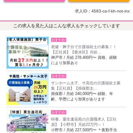
求人ID：4583-ca-f-kh-not-inx
この求人を見た人はこんな求人もチェックしています
おすすめ!
老健・舞子台で介護福祉士の募集！！
【正社員】【垂水区】月給...
神戸市 / 月給 278,400円〜 資格、経験
により加算あり
おすすめ!
サンホーム太子、サ高住の介護福祉士募
集【正社員】【揖保郡太...
揖保郡 / 月給 240,000円〜 経験、年
齢、学歴により加算があります
おすすめ!
特養、粟生逢花苑の介護職求人【正社
員】【小野市】月給22万円～！
小野市 / 月給 227,500円〜 ＊夜勤手当