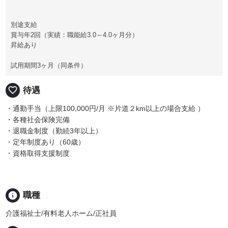
別途支給
賞与年2回（実績：職能給3.0～4.0ヶ月分）
昇給あり
試用期間3ヶ月（同条件）
favorite_border
待遇
・通勤手当（上限100,000円/月 ※片道２km以上の場合支給 ）
・各種社会保険完備
・退職金制度（勤続3年以上）
・定年制度あり（60歳）
・資格取得支援制度
info
職種
介護福祉士/有料老人ホーム/正社員