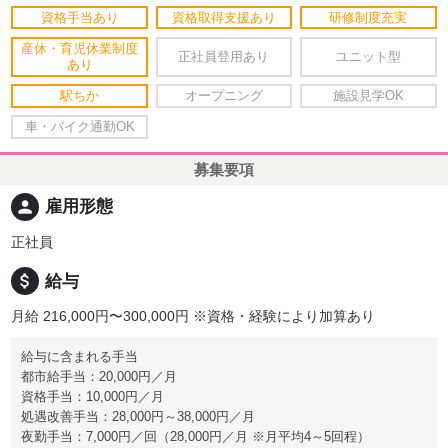
資格手当あり
資格取得支援あり
研修制度充実
産休・育児休業制度
正社員登用あり
ユニット型
あり
駅ちか
オープニング
施設見学OK
車・バイク通勤OK
募集要項
person
雇用形態
正社員
attach_money
給与
月給 216,000円〜300,000円
※資格・経験により加算あり
給与に含まれる手当
都市給手当：20,000円／月
資格手当：10,000円／月
処遇改善手当：28,000円～38,000円／月
夜勤手当：7,000円／回（28,000円／月 ※月平均4～5回程）