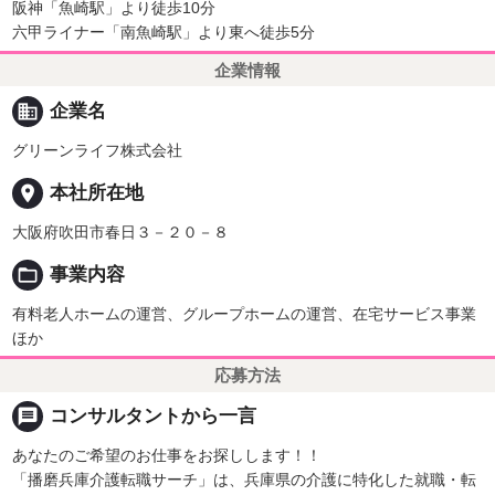
阪神「魚崎駅」より徒歩10分
六甲ライナー「南魚崎駅」より東へ徒歩5分
企業情報
business
企業名
グリーンライフ株式会社
place
本社所在地
大阪府吹田市春日３－２０－８
folder_open
事業内容
有料老人ホームの運営、グループホームの運営、在宅サービス事業
ほか
応募方法
message
コンサルタントから一言
あなたのご希望のお仕事をお探しします！！
「播磨兵庫介護転職サーチ」は、兵庫県の介護に特化した就職・転