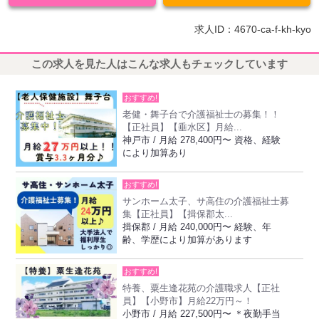
求人ID：4670-ca-f-kh-kyo
この求人を見た人はこんな求人もチェックしています
おすすめ!
老健・舞子台で介護福祉士の募集！！
【正社員】【垂水区】月給...
神戸市 / 月給 278,400円〜 資格、経験
により加算あり
おすすめ!
サンホーム太子、サ高住の介護福祉士募
集【正社員】【揖保郡太...
揖保郡 / 月給 240,000円〜 経験、年
齢、学歴により加算があります
おすすめ!
特養、粟生逢花苑の介護職求人【正社
員】【小野市】月給22万円～！
小野市 / 月給 227,500円〜 ＊夜勤手当