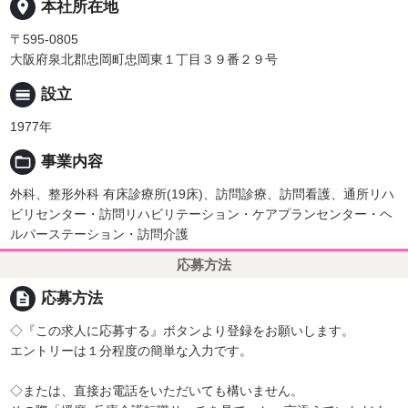
place
本社所在地
〒595-0805
大阪府泉北郡忠岡町忠岡東１丁目３９番２９号
calendar_view_day
設立
1977年
folder_open
事業内容
外科、整形外科 有床診療所(19床)、訪問診療、訪問看護、通所リハ
ビリセンター・訪問リハビリテーション・ケアプランセンター・ヘ
ルパーステーション・訪問介護
応募方法
description
応募方法
◇『この求人に応募する』ボタンより登録をお願いします。
エントリーは１分程度の簡単な入力です。
◇または、直接お電話をいただいても構いません。