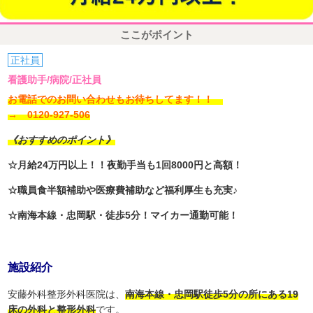
ここがポイント
正社員
看護助手/病院/正社員
お電話でのお問い合わせもお待ちしてます！！
→ 0120-927-506
《おすすめのポイント》
☆月給24万円以上！！夜勤手当も1回8000円と高額！
☆職員食半額補助や医療費補助など福利厚生も充実♪
☆南海本線・忠岡駅・徒歩5分！マイカー通勤可能！
施設紹介
安藤外科整形外科医院は、
南海本線・忠岡駅徒歩5分の所にある19
床の外科と整形外科
です。