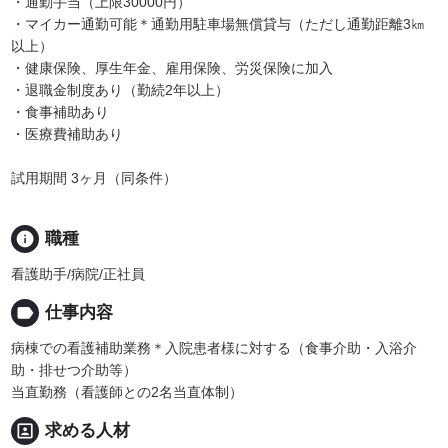
・通勤手当（上限30000円）
・マイカー通勤可能＊通勤用駐車場無償貸与（ただし通勤距離3㎞
以上）
・健康保険、厚生年金、雇用保険、労災保険に加入
・退職金制度あり（勤続2年以上）
・食事補助あり
・医療費補助あり
試用期間 3ヶ月（同条件）
info
職種
看護助手/病院/正社員
label
仕事内容
病棟での看護補助業務＊入院患者様に対する（食事介助・入浴介
助・排せつ介助等）
当直勤務（看護師との2名当直体制）
portrait
求める人材