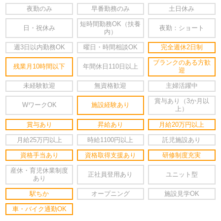
夜勤のみ
早番勤務のみ
土日休み
短時間勤務OK（扶養
日・祝休み
夜勤：ショート
内）
週3日以内勤務OK
曜日・時間相談OK
完全週休2日制
ブランクのある方歓
残業月10時間以下
年間休日110日以上
迎
未経験歓迎
無資格歓迎
主婦活躍中
賞与あり（3か月以
WワークOK
施設経験あり
上）
賞与あり
昇給あり
月給20万円以上
月給25万円以上
時給1100円以上
託児施設あり
資格手当あり
資格取得支援あり
研修制度充実
産休・育児休業制度
正社員登用あり
ユニット型
あり
駅ちか
オープニング
施設見学OK
車・バイク通勤OK