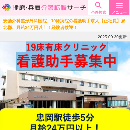

menu
条件検索
メニュー
安藤外科整形外科医院、19床病院の看護助手求人【正社員】泉
北郡、月給24万円以上！経験者歓迎！
2025.09.30更新