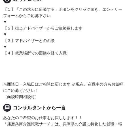
【１】「この求人に応募する」ボタンをクリック頂き、エントリー
フォームからご応募下さい
▼
【２】担当アドバイザーからご連絡致します
▼
【３】アドバイザーとの面談
▼
【４】就業場所での面接を経て入職
※面談日・入職日はご相談に応じます ※現在、在職中の方もお気軽
にご応募ください！
（面談時間相談可）
message
コンサルタントから一言
あなたのご希望のお仕事をお探しします！！
「播磨兵庫介護転職サーチ」は、兵庫県の介護に特化した就職・転