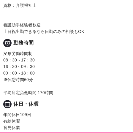
資格：介護福祉士
看護助手経験者歓迎
土日祝出勤できるなら日勤のみの相談もOK

勤務時間
変形労働時間制
08：30～17：30
16：30～09：30
09：00～18：00
※休憩時間60分
平均所定労働時間 170時間
calendar_today
休日・休暇
年間休日109日
有給休暇
育児休業