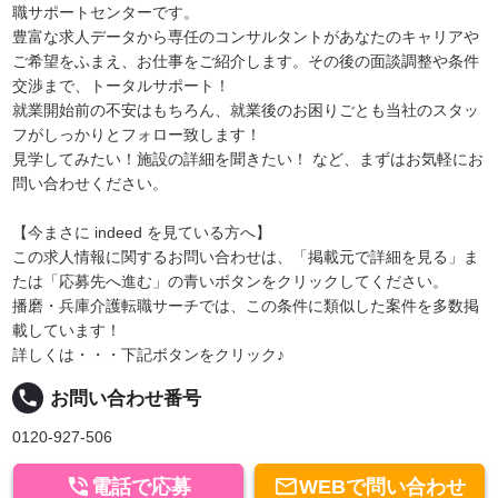
職サポートセンターです。
豊富な求人データから専任のコンサルタントがあなたのキャリアや
ご希望をふまえ、お仕事をご紹介します。その後の面談調整や条件
交渉まで、トータルサポート！
就業開始前の不安はもちろん、就業後のお困りごとも当社のスタッ
フがしっかりとフォロー致します！
見学してみたい！施設の詳細を聞きたい！ など、まずはお気軽にお
問い合わせください。
【今まさに indeed を見ている方へ】
この求人情報に関するお問い合わせは、「掲載元で詳細を見る」ま
たは「応募先へ進む」の青いボタンをクリックしてください。
播磨・兵庫介護転職サーチでは、この条件に類似した案件を多数掲
載しています！
詳しくは・・・下記ボタンをクリック♪
local_phone
お問い合わせ番号
0120-927-506


電話で応募
WEBで問い合わせ