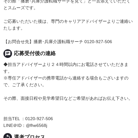
その際「播磨･兵庫介護転職サーチを見て」と一言添えていただく
とスムーズです。
ご応募いただいた後は、専門のキャリアアドバイザーよりご連絡い
たします。
【お問合せ先】播磨･兵庫介護転職サーチ 0120-927-506
chat
応募受付後の連絡
◆担当アドバイザーより２４時間以内にお電話させていただきま
す。
※専任アドバイザーの携帯電話から連絡する場合もございますの
で、ご了承ください。
その際、面接日程や見学希望日などご希望があればお伝え下さい。
担当TEL ：0120-927-506
LINE＠ID：@fhe6568j
replay
選考プロセス