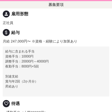
募集要項
person
雇用形態
正社員
attach_money
給与
月給 247,000円〜
※資格・経験により加算あり
給与に含まれる手当
資格手当：10000円
調整手当：20000円～40000円
夜勤手当：8000円×5回
別途支給
賞与年2回（2か月分）
昇給あり
favorite_border
待遇