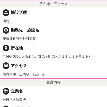
所在地・アクセス
people
施設形態
病院
person_pin
勤務先・施設名
安藤外科整形外科医院
place
所在地
〒595-0805 大阪府泉北郡忠岡町忠岡東１丁目３９番２９号

アクセス
南海本線・忠岡駅・徒歩5分
企業情報
business
企業名
医療法人医敬会