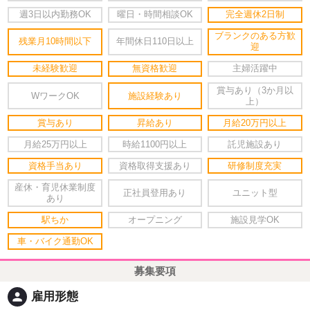
週3日以内勤務OK
曜日・時間相談OK
完全週休2日制
ブランクのある方歓
残業月10時間以下
年間休日110日以上
迎
未経験歓迎
無資格歓迎
主婦活躍中
賞与あり（3か月以
WワークOK
施設経験あり
上）
賞与あり
昇給あり
月給20万円以上
月給25万円以上
時給1100円以上
託児施設あり
資格手当あり
資格取得支援あり
研修制度充実
産休・育児休業制度
正社員登用あり
ユニット型
あり
駅ちか
オープニング
施設見学OK
車・バイク通勤OK
募集要項
person
雇用形態