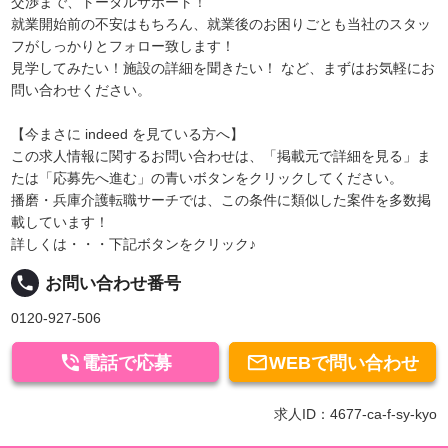
交渉まで、トータルサポート！
就業開始前の不安はもちろん、就業後のお困りごとも当社のスタッ
フがしっかりとフォロー致します！
見学してみたい！施設の詳細を聞きたい！ など、まずはお気軽にお
問い合わせください。
【今まさに indeed を見ている方へ】
この求人情報に関するお問い合わせは、「掲載元で詳細を見る」ま
たは「応募先へ進む」の青いボタンをクリックしてください。
播磨・兵庫介護転職サーチでは、この条件に類似した案件を多数掲
載しています！
詳しくは・・・下記ボタンをクリック♪
local_phone
お問い合わせ番号
0120-927-506


電話で応募
WEBで問い合わせ
求人ID：4677-ca-f-sy-kyo