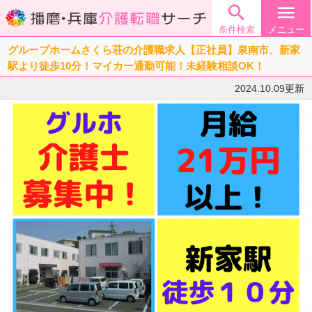

menu
条件検索
メニュー
グループホームさくら荘の介護職求人【正社員】泉南市、新家
駅より徒歩10分！マイカー通勤可能！未経験相談OK！
2024.10.09更新