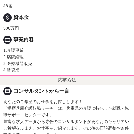
48名
attach_money
資本金
300万円
folder_open
事業内容
1.介護事業
2.病院経理
3.医療機器販売
4.賃貸業
応募方法
message
コンサルタントから一言
あなたのご希望のお仕事をお探しします！！
「播磨兵庫介護転職サーチ」は、兵庫県の介護に特化した就職・転
職サポートセンターです。
豊富な求人データから専任のコンサルタントがあなたのキャリアや
ご希望をふまえ、お仕事をご紹介します。その後の面談調整や条件