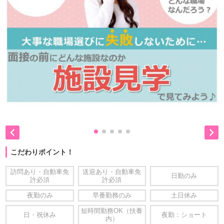


こだわりポイント！
訪問あり・自動車免
送迎あり・自動車免
日勤のみ
許必須
許必須
夜勤のみ
早番勤務のみ
土日休み
短時間勤務OK（扶養
日・祝休み
夜勤：ショート
内）