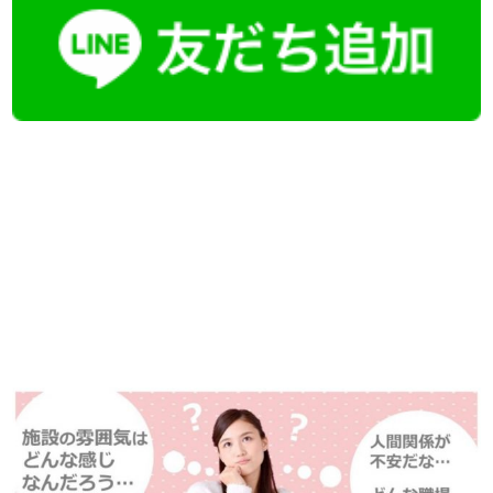
【今まさに indeed を見ている方へ】
掲載元であれば、非公開求人もお知らせできプレミアム求人も多数！
播磨・兵庫介護転職サーチでは、この条件に類似した案件を多数掲載し
ています！
詳しくは・・・青いボタンをクリック♪
※「応募先へ進む」の青いボタンをクリックしても応募とはなりません
ので、
是非、掲載元をご覧ください。