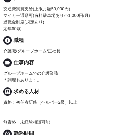
交通費実費支給(上限月額50,000円)
マイカー通勤可(有料駐車場あり※1,000円/月)
退職金制度(規定あり)
定年60歳
info
職種
介護職/グループホーム/正社員
label
仕事内容
グループホームでの介護業務
＊調理もあります。
portrait
求める人材
資格：初任者研修（ヘルパー2級）以上
無資格・未経験相談可能

勤務時間