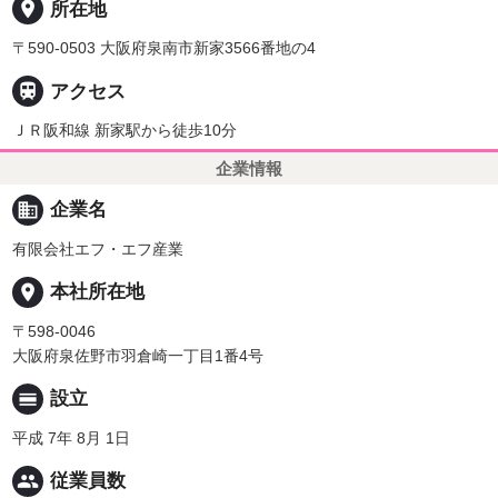
place
所在地
〒590-0503 大阪府泉南市新家3566番地の4

アクセス
ＪＲ阪和線 新家駅から徒歩10分
企業情報
business
企業名
有限会社エフ・エフ産業
place
本社所在地
〒598-0046
大阪府泉佐野市羽倉崎一丁目1番4号
calendar_view_day
設立
平成 7年 8月 1日
people
従業員数