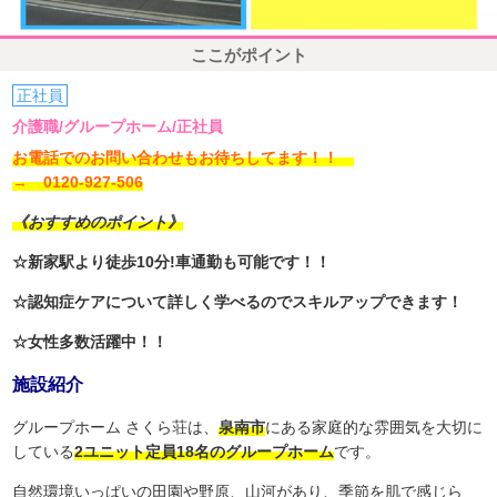
ここがポイント
正社員
介護職/グループホーム/正社員
お電話でのお問い合わせもお待ちしてます！！
→ 0120-927-506
《おすすめのポイント》
☆新家駅より徒歩10分!車通勤も可能です！！
☆認知症ケアについて詳しく学べるのでスキルアップできます！
☆女性多数活躍中！！
施設紹介
グループホーム さくら荘は、
泉南市
にある家庭的な雰囲気を大切に
している
2ユニット定員18名のグループホーム
です。
自然環境いっぱいの田園や野原、山河があり、季節を肌で感じら