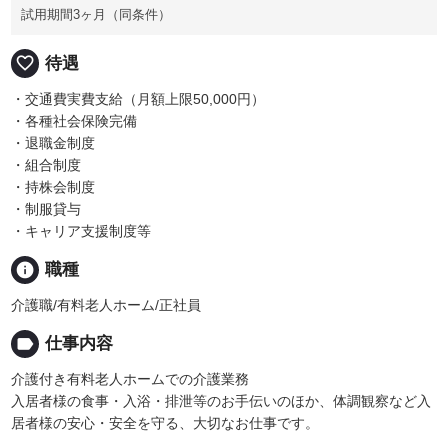
試用期間3ヶ月（同条件）
favorite_border
待遇
・交通費実費支給（月額上限50,000円）
・各種社会保険完備
・退職金制度
・組合制度
・持株会制度
・制服貸与
・キャリア支援制度等
info
職種
介護職/有料老人ホーム/正社員
label
仕事内容
介護付き有料老人ホームでの介護業務
入居者様の食事・入浴・排泄等のお手伝いのほか、体調観察など入
居者様の安心・安全を守る、大切なお仕事です。