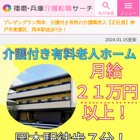

menu
条件検索
メニュー
プレザングラン岡本、介護付き有料の介護職求人【正社員】神
戸市東灘区、岡本駅徒歩7分！
2024.01.15更新