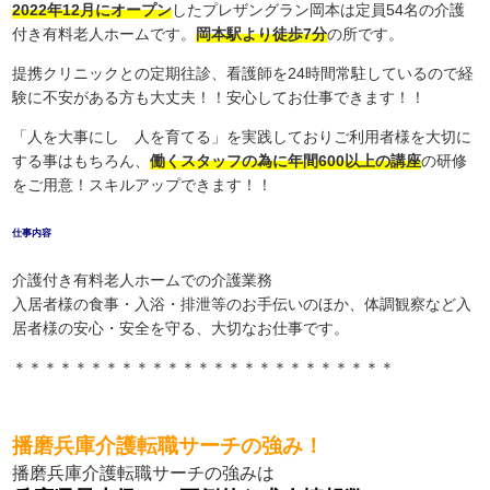
2022年12月にオープン
したプレザングラン岡本は定員54名の介護
付き有料老人ホームです。
岡本駅より徒歩7分
の所です。
提携クリニックとの定期往診、看護師を24時間常駐しているので経
験に不安がある方も大丈夫！！安心してお仕事できます！！
「人を大事にし 人を育てる」を実践しておりご利用者様を大切に
する事はもちろん、
働くスタッフの為に年間600以上の講座
の研修
をご用意！スキルアップできます！！
仕事内容
介護付き有料老人ホームでの介護業務
入居者様の食事・入浴・排泄等のお手伝いのほか、体調観察など入
居者様の安心・安全を守る、大切なお仕事です。
＊＊＊＊＊＊＊＊＊＊＊＊＊＊＊＊＊＊＊＊＊＊＊＊＊
播磨兵庫介護転職サーチの強み！
播磨兵庫介護転職サーチの強みは