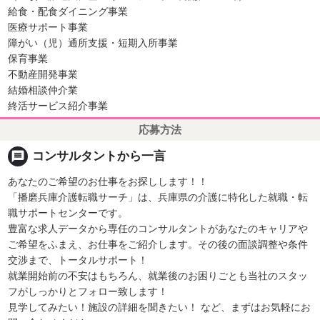
給食・配食ダイニング事業
医療サポート事業
障がい（児）通所支援・短期入所事業
保育事業
不動産開発事業
結婚相談仲介業
終活サービス紹介事業
応募方法
message
コンサルタントから一言
あなたのご希望のお仕事をお探しします！！
「播磨兵庫介護転職サーチ」は、兵庫県の介護に特化した就職・転
職サポートセンターです。
豊富な求人データから専任のコンサルタントがあなたのキャリアや
ご希望をふまえ、お仕事をご紹介します。その後の面談調整や条件
交渉まで、トータルサポート！
就業開始前の不安はもちろん、就業後のお困りごとも当社のスタッ
フがしっかりとフォロー致します！
見学してみたい！施設の詳細を聞きたい！ など、まずはお気軽にお