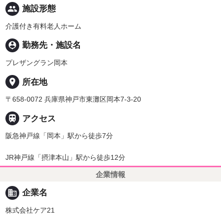
people
施設形態
介護付き有料老人ホーム
person_pin
勤務先・施設名
プレザングラン岡本
place
所在地
〒658-0072 兵庫県神戸市東灘区岡本7-3-20

アクセス
阪急神戸線「岡本」駅から徒歩7分
JR神戸線「摂津本山」駅から徒歩12分
企業情報
business
企業名
株式会社ケア21