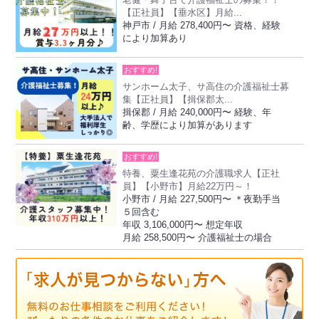
老健・舞子台で介護福祉士の募集！！
【正社員】【垂水区】月給...
神戸市 / 月給 278,400円〜 資格、経験
により加算あり
おすすめ!
サンホーム太子、サ高住の介護福祉士募
集【正社員】【揖保郡太...
揖保郡 / 月給 240,000円〜 経験、年
齢、学歴により加算があります
おすすめ!
特養、粟生逢花苑の介護職求人【正社
員】【小野市】月給22万円～！
小野市 / 月給 227,500円〜 ＊夜勤手当
５回含む
年収 3,106,000円〜 想定年収
月給 258,500円〜 介護福祉士の場合