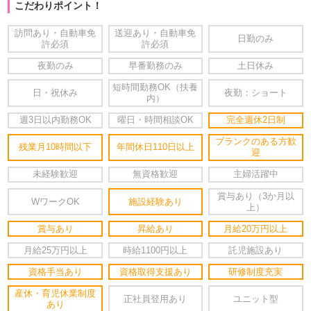
こだわりポイント！
訪問あり・自動車免
送迎あり・自動車免
日勤のみ
許必須
許必須
夜勤のみ
早番勤務のみ
土日休み
短時間勤務OK（扶養
日・祝休み
夜勤：ショート
内）
週3日以内勤務OK
曜日・時間相談OK
完全週休2日制
ブランクのある方歓
残業月10時間以下
年間休日110日以上
迎
未経験歓迎
無資格歓迎
主婦活躍中
賞与あり（3か月以
WワークOK
施設経験あり
上）
賞与あり
昇給あり
月給20万円以上
月給25万円以上
時給1100円以上
託児施設あり
資格手当あり
資格取得支援あり
研修制度充実
産休・育児休業制度
正社員登用あり
ユニット型
あり