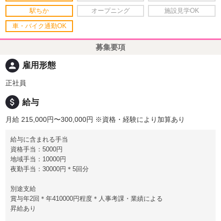
駅ちか
オープニング
施設見学OK
車・バイク通勤OK
募集要項
person
雇用形態
正社員
attach_money
給与
月給 215,000円〜300,000円
※資格・経験により加算あり
給与に含まれる手当
資格手当：5000円
地域手当：10000円
夜勤手当：30000円＊5回分
別途支給
賞与年2回＊年410000円程度＊人事考課・業績による
昇給あり