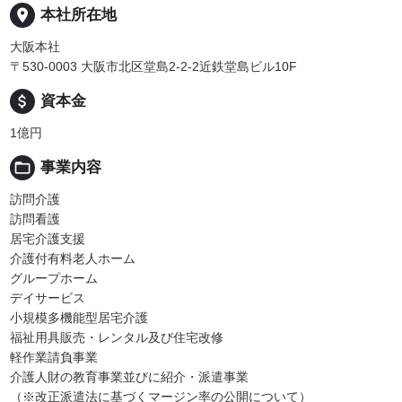
place
本社所在地
大阪本社
〒530-0003 大阪市北区堂島2-2-2近鉄堂島ビル10F
attach_money
資本金
1億円
folder_open
事業内容
訪問介護
訪問看護
居宅介護支援
介護付有料老人ホーム
グループホーム
デイサービス
小規模多機能型居宅介護
福祉用具販売・レンタル及び住宅改修
軽作業請負事業
介護人財の教育事業並びに紹介・派遣事業
（※改正派遣法に基づくマージン率の公開について）