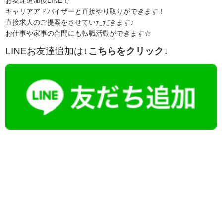
お友達追加後LINEで
キャリアアドバイザーと直接やり取りができます！
直接求人のご提案をさせていただきます♪
お仕事や家事の合間にも転職活動ができます☆
LINEお友達追加は
↓こちらをクリック↓
【今まさに indeed を見ている方へ】
掲載元であれば、非公開求人もお知らせできプレミアム求人も多数！
播磨・兵庫介護転職サーチでは、この条件に類似した案件を多数掲載し
ています！
詳しくは・・・青いボタンをクリック♪
※「応募先へ進む」の青いボタンをクリックしても応募とはなりません
ので、