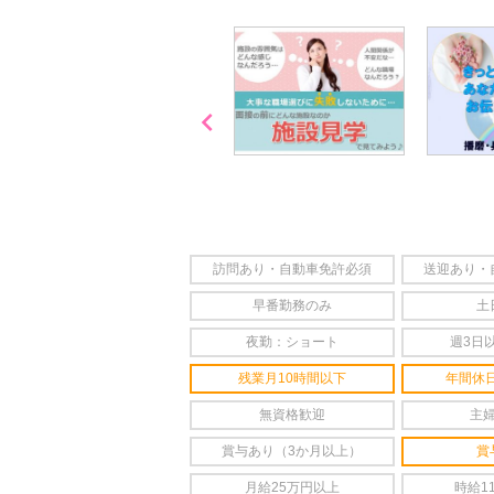

「喫煙可能区域での業務
なし」
訪問あり・自動車免許必須
送迎あり・
早番勤務のみ
土
夜勤：ショート
週3日
残業月10時間以下
年間休日
無資格歓迎
主
賞与あり（3か月以上）
賞
月給25万円以上
時給1