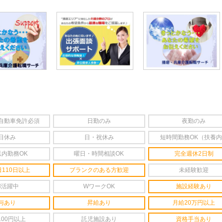
自動車免許必須
日勤のみ
夜勤のみ
日休み
日・祝休み
短時間勤務OK（扶養
以内勤務OK
曜日・時間相談OK
完全週休2日制
110日以上
ブランクのある方歓迎
未経験歓迎
婦活躍中
WワークOK
施設経験あり
与あり
昇給あり
月給20万円以上
100円以上
託児施設あり
資格手当あり