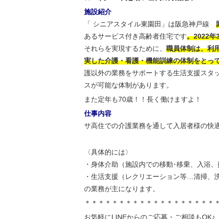
施設紹介
「 シニアスタイル東園田」は阪急神戸線
あるサービス付き高齢者住宅です
。2022年
それらを実現するために、
職員体制は、利
実した介護・看護・機能訓練の体制をとって
護以外の業務をサポートする生活支援スタ
スが可能な体制があります。
また定年も70歳！！長く働けますよ！
仕事内容
サ高住での介護業務を通して入居者様の快
〈具体的には〉
・身体介助（施設内での移動･移乗、入浴、
・生活支援（レクリエーション等…清掃、
の業務が主になります。
＊＊＊＊＊＊＊＊＊＊＊＊＊＊＊＊＊＊＊
お気軽にLINEからのご応募・ご相談もOK♪