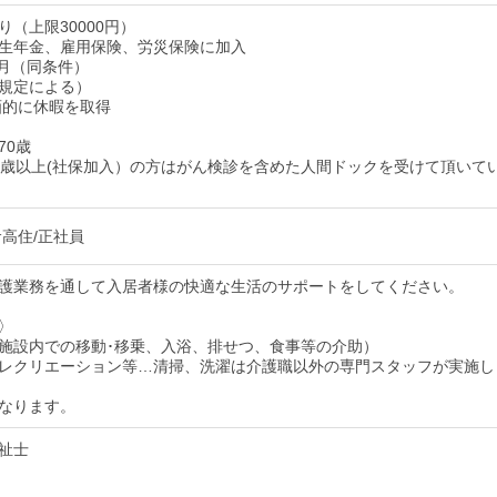
（上限30000円）
生年金、雇用保険、労災保険に加入
ヶ月（同条件）
規定による）
画的に休暇を取得
70歳
0歳以上(社保加入）の方はがん検診を含めた人間ドックを受けて頂いて
サ高住/正社員
護業務を通して入居者様の快適な生活のサポートをしてください。
〉
施設内での移動･移乗、入浴、排せつ、食事等の介助）
レクリエーション等…清掃、洗濯は介護職以外の専門スタッフが実施し
なります。
祉士