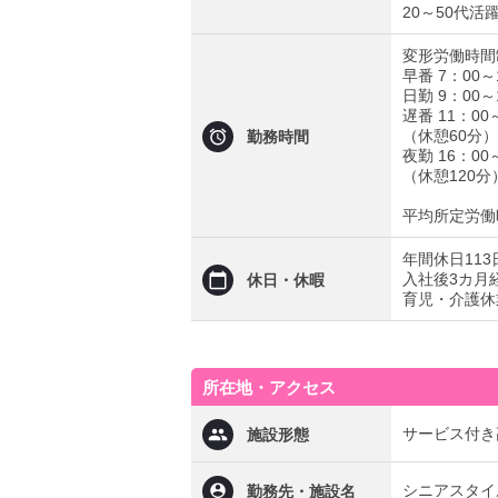
20～50代活
変形労働時間
早番 7：00～
日勤 9：00～
遅番 11：00
（休憩60分）
勤務時間
夜勤 16：00
（休憩120
平均所定労働時
年間休日11
入社後3カ月
休日・休暇
育児・介護休
所在地・アクセス
サービス付き
施設形態
シニアスタイ
勤務先・施設名