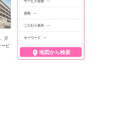
---
サービス形態
---
資格
---
こだわり条件
、介
---
キーワード
サービ

地図から検索