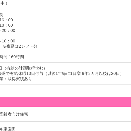
躍中！
制
16：00
18：00
～20：00
～10：00
分）※夜勤は2シフト分
間 160時間
3日（有給の計画取得含む）
経過で有給休暇13日付与（以後1年毎に1日増 6年3カ月以後は20日）
業：取得実績あり
高齢者向け住宅
ル東園田