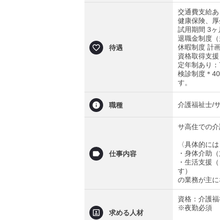
交通費支給あり
健康保険、厚
試用期間 3
退職金制度（
休暇制度 計
待遇
資格取得支援
定年制あり：
検診制度＊4
す。
介護福祉士/
職種
サ高住での介
〈具体的には
・身体介助（
仕事内容
・生活支援（
す）
の業務が主に
資格：介護福
※夜勤必須
求める人材