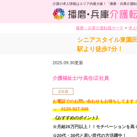
介護の求人情報はエリア内最大級！「播磨・兵庫介護転
播磨・兵庫介護転職サーチ
>
求人
シニアスタイル東園
駅より徒歩7分！
2025.09.30更新
介護福祉士/サ高住/正社員
正社員
お電話でのお問い合わせもお待ちしてま
→ 0120-927-506
《おすすめのポイント》
☆月給26万円以上！！モチベーションを
☆20代・30代と若い世代の方活躍中！