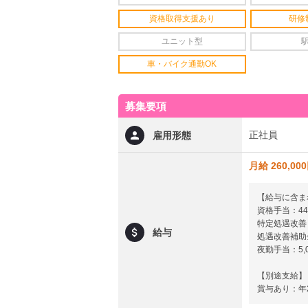
資格取得支援あり
研修
ユニット型
車・バイク通勤OK
募集要項
正社員
雇用形態
月給 260,00
【給与に含ま
資格手当：44,
特定処遇改善：
給与
処遇改善補助金
夜勤手当：5,0
【別途支給】
賞与あり：年