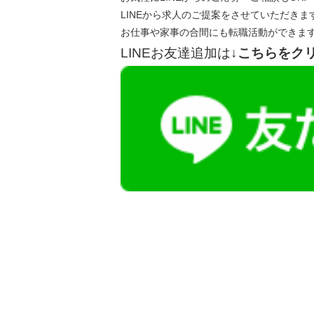
LINEから求人のご提案をさせていただきま
お仕事や家事の合間にも転職活動ができま
LINEお友達追加は
↓こちらをク
【今まさに indeed を見ている方へ】
掲載元であれば、非公開求人もお知らせできプ
播磨・兵庫介護転職サーチでは、この条件に類
詳しくは・・・青いボタンをクリック♪
※「応募先へ進む」の青いボタンをクリックし
是非、掲載元をご覧ください。