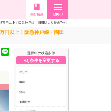
book
閲覧履歴
MENU
6万円以上！阪急神戸線・園田駅より徒歩7分！
6万円以上！阪急神戸線・園田
選択中の検索条件

条件を変更する
---
エリア
---
職種
---
給与
---
雇用形態