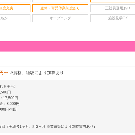
制度充実
産休・育児休業制度あり
正社員登用あり
駅ちか
オープニング
施設見学OK
0円〜
※資格、経験により加算あり
れる手当】
500円
17,500円
：8,000円
00円×4回
2回（実績各1ヶ月、計2ヶ月 ※業績等により臨時賞与あり）