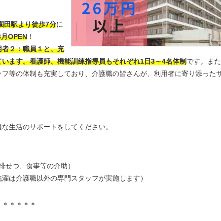
園田駅より徒歩7分
に
3月OPEN
！
用者２：職員１と、充
います。看護師、機能訓練指導員もそれぞれ1日3～4名体制
です。また
ッフ等の体制も充実しており、介護職の皆さんが、利用者に寄り添った
適な生活のサポートをしてください。
排せつ、食事等の介助）
洗濯は介護職以外の専門スタッフが実施します）
＊＊＊＊＊＊