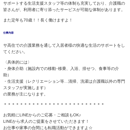
サポートする生活支援スタッフ等の体制も充実しており、介護職の
皆さんが、利用者に寄り添ったサービスが可能な体制があります。
また定年も70歳！！長く働けますよ！
仕事内容
サ高住での介護業務を通して入居者様の快適な生活のサポートをし
てください。
〈具体的には〉
・身体介助（施設内での移動･移乗、入浴、排せつ、食事等の介
助）
・生活支援（レクリエーション等…清掃、洗濯は介護職以外の専門
スタッフが実施します）
の業務が主になります。
＊＊＊＊＊＊＊＊＊＊＊＊＊＊＊＊＊＊＊＊＊＊＊＊＊
お気軽にLINEからのご応募・ご相談もOK♪
LINEから求人のご提案をさせていただきます！
お仕事や家事の合間にも転職活動ができますよ☆