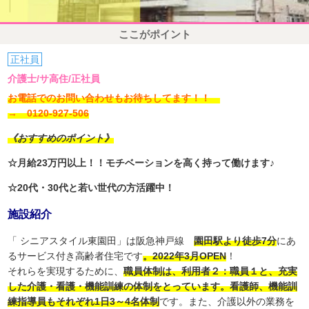
ここがポイント
正社員
介護士/サ高住/正社員
お電話でのお問い合わせもお待ちしてます！！
→ 0120-927-506
《おすすめのポイント》
☆月給23万円以上！！モチベーションを高く持って働けます♪
☆20代・30代と若い世代の方活躍中！
施設紹介
「 シニアスタイル東園田」は阪急神戸線
園田駅より徒歩7分
にあ
るサービス付き高齢者住宅です
。2022年3月OPEN
！
それらを実現するために、
職員体制は、利用者２：職員１と、充実
した介護・看護・機能訓練の体制をとっています。看護師、機能訓
練指導員もそれぞれ1日3～4名体制
です。また、介護以外の業務を