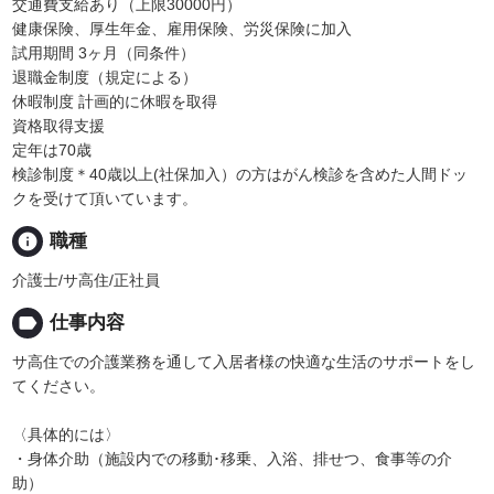
交通費支給あり（上限30000円）
健康保険、厚生年金、雇用保険、労災保険に加入
試用期間 3ヶ月（同条件）
退職金制度（規定による）
休暇制度 計画的に休暇を取得
資格取得支援
定年は70歳
検診制度＊40歳以上(社保加入）の方はがん検診を含めた人間ドッ
クを受けて頂いています。
info
職種
介護士/サ高住/正社員
label
仕事内容
サ高住での介護業務を通して入居者様の快適な生活のサポートをし
てください。
〈具体的には〉
・身体介助（施設内での移動･移乗、入浴、排せつ、食事等の介
助）