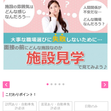


こだわりポイント！
訪問あり・自動車免
送迎あり・自動車免
日勤のみ
許必須
許必須