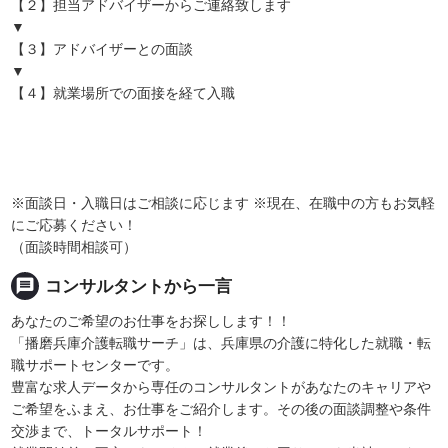
【２】担当アドバイザーからご連絡致します
▼
【３】アドバイザーとの面談
▼
【４】就業場所での面接を経て入職
※面談日・入職日はご相談に応じます ※現在、在職中の方もお気軽
にご応募ください！
（面談時間相談可）
message
コンサルタントから一言
あなたのご希望のお仕事をお探しします！！
「播磨兵庫介護転職サーチ」は、兵庫県の介護に特化した就職・転
職サポートセンターです。
豊富な求人データから専任のコンサルタントがあなたのキャリアや
ご希望をふまえ、お仕事をご紹介します。その後の面談調整や条件
交渉まで、トータルサポート！