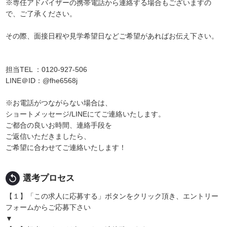
※専任アドバイザーの携帯電話から連絡する場合もございますの
で、ご了承ください。
その際、面接日程や見学希望日などご希望があればお伝え下さい。
担当TEL ：0120-927-506
LINE＠ID：@fhe6568j
※お電話がつながらない場合は、
ショートメッセージ/LINEにてご連絡いたします。
ご都合の良いお時間、連絡手段を
ご返信いただきましたら、
ご希望に合わせてご連絡いたします！
replay
選考プロセス
【１】「この求人に応募する」ボタンをクリック頂き、エントリー
フォームからご応募下さい
▼