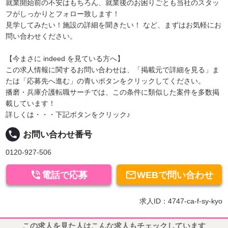
就業開始前の不安はもちろん、就業後のお困りごとも当社のスタッ
フがしっかりとフォロー致します！
見学してみたい！施設の詳細を聞きたい！ など、まずはお気軽にお
問い合わせください。
【今まさに indeed を見ている方へ】
この求人情報に関するお問い合わせは、「掲載元で詳細を見る」ま
たは「応募先へ進む」の青いボタンをクリックしてください。
播磨・兵庫介護転職サーチでは、この条件に類似した案件を多数掲
載しています！
詳しくは・・・下記ボタンをクリック♪
local_phone
お問い合わせ番号
0120-927-506


電話で応募
WEBで問い合わせ
求人ID：4747-ca-f-sy-kyo
この求人を見た人はこんな求人もチェックしています