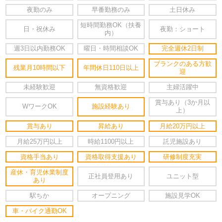
夜勤のみ
早番勤務のみ
土日休み
短時間勤務OK（扶養
日・祝休み
夜勤：ショート
内）
週3日以内勤務OK
曜日・時間相談OK
完全週休2日制
ブランクのある方歓
残業月10時間以下
年間休日110日以上
迎
未経験歓迎
無資格歓迎
主婦活躍中
賞与あり（3か月以
WワークOK
施設経験あり
上）
賞与あり
昇給あり
月給20万円以上
月給25万円以上
時給1100円以上
託児施設あり
資格手当あり
資格取得支援あり
研修制度充実
産休・育児休業制度
正社員登用あり
ユニット型
あり
駅ちか
オープニング
施設見学OK
車・バイク通勤OK