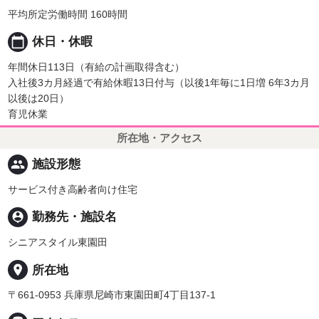
平均所定労働時間 160時間
calendar_today
休日・休暇
年間休日113日（有給の計画取得含む）
入社後3カ月経過で有給休暇13日付与（以後1年毎に1日増 6年3カ月
以後は20日）
育児休業
所在地・アクセス
people
施設形態
サービス付き高齢者向け住宅
person_pin
勤務先・施設名
シニアスタイル東園田
place
所在地
〒661-0953 兵庫県尼崎市東園田町4丁目137-1