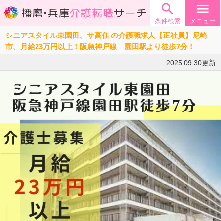

menu
条件検索
メニュー
シニアスタイル東園田、サ高住 の介護職求人【正社員】尼崎
市、月給23万円以上！阪急神戸線 園田駅より徒歩7分！
2025.09.30更新