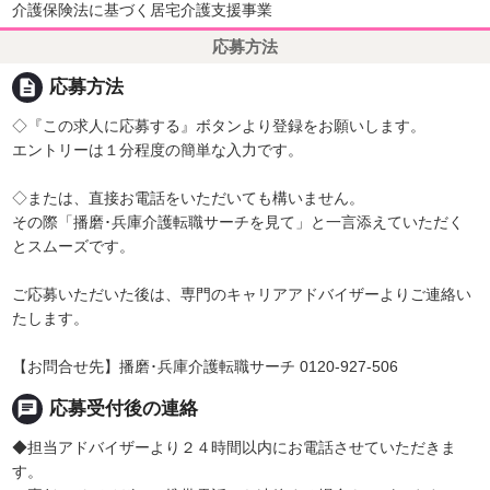
介護保険法に基づく居宅介護支援事業
応募方法
description
応募方法
◇『この求人に応募する』ボタンより登録をお願いします。
エントリーは１分程度の簡単な入力です。
◇または、直接お電話をいただいても構いません。
その際「播磨･兵庫介護転職サーチを見て」と一言添えていただく
とスムーズです。
ご応募いただいた後は、専門のキャリアアドバイザーよりご連絡い
たします。
【お問合せ先】播磨･兵庫介護転職サーチ 0120-927-506
chat
応募受付後の連絡
◆担当アドバイザーより２４時間以内にお電話させていただきま
す。