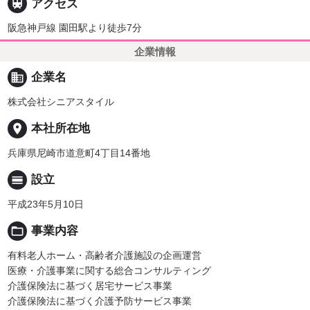

アクセス
阪急神戸線 園田駅より徒歩7分
企業情報
business
企業名
株式会社シニアスタイル
place
本社所在地
兵庫県尼崎市道意町4丁目14番地
calendar_view_day
設立
平成23年5月10日
folder_open
事業内容
有料老人ホーム・高齢者介護施設の企画運営
医療・介護事業に関する総合コンサルティング
介護保険法に基づく居宅サービス事業
介護保険法に基づく介護予防サービス事業