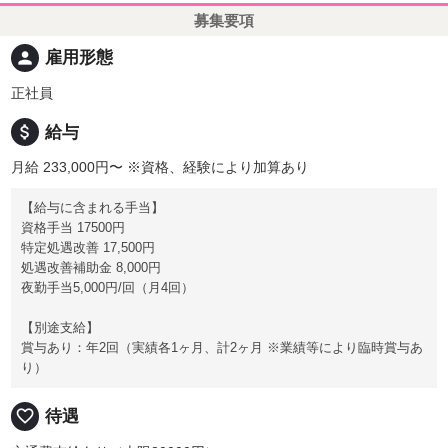
募集要項
person
雇用形態
正社員
attach_money
給与
月給 233,000円〜
※資格、経験により加算あり
【給与に含まれる手当】
資格手当 17500円
特定処遇改善 17,500円
処遇改善補助金 8,000円
夜勤手当5,000円/回（月4回）
【別途支給】
賞与あり：年2回（実績各1ヶ月、計2ヶ月 ※業績等により臨時賞与あ
り）
favorite_border
待遇