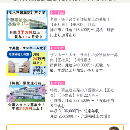
おすすめ!
老健・舞子台で介護福祉士の募集！！
【正社員】【垂水区】月給...
神戸市 / 月給 278,400円〜 資格、経験
により加算あり
おすすめ!
サンホーム太子、サ高住の介護福祉士募
集【正社員】【揖保郡太...
揖保郡 / 月給 240,000円〜 経験、年
齢、学歴により加算があります
おすすめ!
特養、粟生逢花苑の介護職求人【正社
員】【小野市】月給22万円～！
小野市 / 月給 227,500円〜 ＊夜勤手当
５回含む
年収 3,106,000円〜 想定年収
月給 258,500円〜 介護福祉士の場合