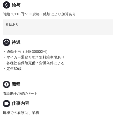
attach_money
給与
時給 1,116円〜
※資格・経験により加算あり
昇給あり
favorite_border
待遇
・通勤手当（上限30000円）
・マイカー通勤可能＊無料駐車場あり
・各種社会保険完備＊労働条件による
・定年60歳
info
職種
看護助手/病院/パート
label
仕事内容
病棟での看護助手業務