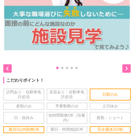


こだわりポイント！
訪問あり・自動車免
送迎あり・自動車免
日勤のみ
許必須
許必須
夜勤のみ
早番勤務のみ
土日休み
短時間勤務OK（扶養
日・祝休み
夜勤：ショート
内）
週3日以内勤務OK
曜日・時間相談OK
完全週休2日制