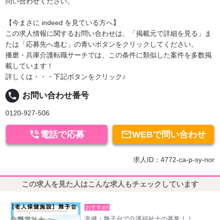
問い合わせください。
【今まさに indeed を見ている方へ】
この求人情報に関するお問い合わせは、「掲載元で詳細を見る」ま
たは「応募先へ進む」の青いボタンをクリックしてください。
播磨・兵庫介護転職サーチでは、この条件に類似した案件を多数掲
載しています！
詳しくは・・・下記ボタンをクリック♪
local_phone
お問い合わせ番号
0120-927-506


電話で応募
WEBで問い合わせ
求人ID：4772-ca-p-sy-nor
この求人を見た人はこんな求人もチェックしています
おすすめ!
老健・舞子台で介護福祉士の募集！！