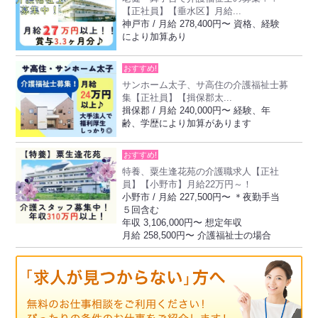
【正社員】【垂水区】月給...
神戸市 / 月給 278,400円〜 資格、経験
により加算あり
おすすめ!
サンホーム太子、サ高住の介護福祉士募
集【正社員】【揖保郡太...
揖保郡 / 月給 240,000円〜 経験、年
齢、学歴により加算があります
おすすめ!
特養、粟生逢花苑の介護職求人【正社
員】【小野市】月給22万円～！
小野市 / 月給 227,500円〜 ＊夜勤手当
５回含む
年収 3,106,000円〜 想定年収
月給 258,500円〜 介護福祉士の場合