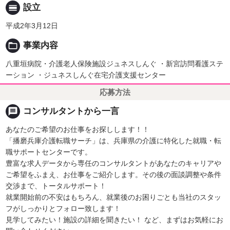
calendar_view_day
設立
平成2年3月12日
folder_open
事業内容
八重垣病院・介護老人保険施設ジュネスしんぐ ・新宮訪問看護ステ
ーション ・ジュネスしんぐ在宅介護支援センター
応募方法
message
コンサルタントから一言
あなたのご希望のお仕事をお探しします！！
「播磨兵庫介護転職サーチ」は、兵庫県の介護に特化した就職・転
職サポートセンターです。
豊富な求人データから専任のコンサルタントがあなたのキャリアや
ご希望をふまえ、お仕事をご紹介します。その後の面談調整や条件
交渉まで、トータルサポート！
就業開始前の不安はもちろん、就業後のお困りごとも当社のスタッ
フがしっかりとフォロー致します！
見学してみたい！施設の詳細を聞きたい！ など、まずはお気軽にお