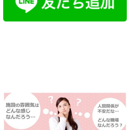
【今まさに indeed を見ている方へ】
掲載元であれば、非公開求人もお知らせできプレミアム求人も多数！
播磨・兵庫介護転職サーチでは、この条件に類似した案件を多数掲載し
ています！
詳しくは・・・青いボタンをクリック♪
※「応募先へ進む」の青いボタンをクリックしても応募とはなりません
ので、
是非、掲載元をご覧ください。