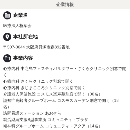
企業情報
business
企業名
医療法人桐葉会
place
本社所在地
〒597-0044 大阪府貝塚市森892番地
folder_open
事業内容
心療内科 中之島フェスティバルタワー・さくらクリニック別窓で開
く
心療内科 さくらクリニック別窓で開く
心療内科 きじまこころクリニック別窓で開く
介護老人保健施設 コスモス楽寿苑別窓で開く（90名）
認知症高齢者グループホーム コスモスガーデン別窓で開く（18
名）
訪問看護ステーション あおぞら
就労継続支援B型事業所 コミュニティ・プラザ
精神科グループホーム コミュニティ・アクア（14名）