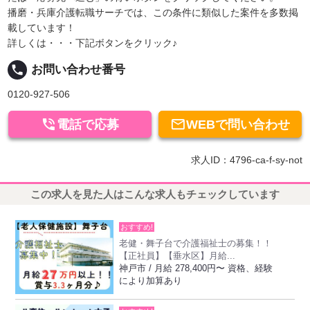
播磨・兵庫介護転職サーチでは、この条件に類似した案件を多数掲
載しています！
詳しくは・・・下記ボタンをクリック♪
local_phone
お問い合わせ番号
0120-927-506


電話で応募
WEBで問い合わせ
求人ID：4796-ca-f-sy-not
この求人を見た人はこんな求人もチェックしています
おすすめ!
老健・舞子台で介護福祉士の募集！！
【正社員】【垂水区】月給...
神戸市 / 月給 278,400円〜 資格、経験
により加算あり