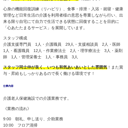
心身の機能回復訓練（リハビリ）、食事・排泄・入浴・就寝・健康
管理など日常生活の介護を利用者様の意思を尊重しながら行い、出
来る限り自宅にて自力で生活できる状態に回復することを目的に
「心あたたまるサービス」を展開しています。
スタッフ構成
介護支援専門員 1人・介護職員 29人・支援相談員 2人・医師
1人・看護職員 12人・作業療法士 2人・理学療法士 3人・薬剤
師 1人・管理栄養士 1人・事務員 3人
スタッフ同士仲が良く、いつも和気あいあいとした雰囲気
！また賞
与・昇給もしっかりあるので長く働ける環境です！
仕事内容
介護老人保健施設での介護業務です。
《業務の流れ》
9:00 朝礼、申し送り、介助業務
10:00 フロア清掃