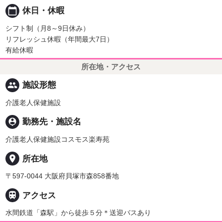
calendar_today
休日・休暇
シフト制（月8～9日休み）
リフレッシュ休暇（年間最大7日）
有給休暇
所在地・アクセス
people
施設形態
介護老人保健施設
person_pin
勤務先・施設名
介護老人保健施設コスモス楽寿苑
place
所在地
〒597-0044 大阪府貝塚市森858番地

アクセス
水間鉄道「森駅」から徒歩５分＊送迎バスあり