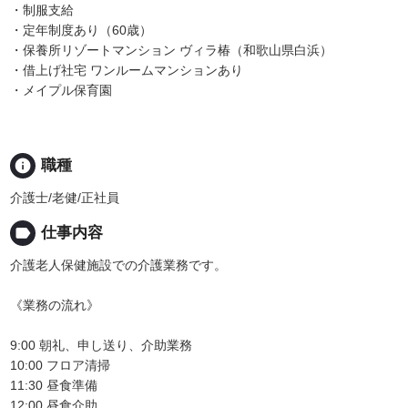
・制服支給
・定年制度あり（60歳）
・保養所リゾートマンション ヴィラ椿（和歌山県白浜）
・借上げ社宅 ワンルームマンションあり
・メイプル保育園
info
職種
介護士/老健/正社員
label
仕事内容
介護老人保健施設での介護業務です。
《業務の流れ》
9:00 朝礼、申し送り、介助業務
10:00 フロア清掃
11:30 昼食準備
12:00 昼食介助