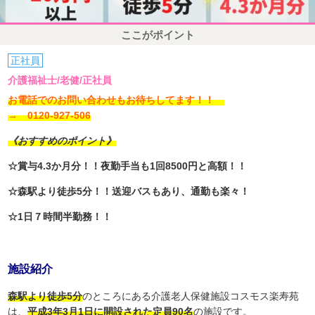
ここがポイント
正社員
介護福祉士/老健/正社員
お電話でのお問い合わせもお待ちしてます！！
→ 0120-927-506
《おすすめのポイント》
☆賞与4.3か月分！！夜勤手当も1回8500円と高額！！
☆森駅より徒歩5分！！送迎バスもあり、通勤も楽々！
☆1日７時間半勤務！！
施設紹介
森駅より徒歩5分
のところにある介護老人保健施設コスモス楽寿苑
は、
平成3年3月1日に開設された定員90名
の施設です。