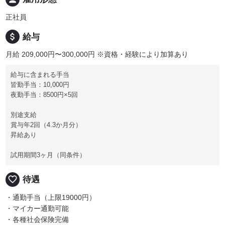
正社員
attach_money
給与
月給 209,000円〜300,000円
※資格・経験により加算あり
給与に含まれる手当
皆勤手当：10,000円
夜勤手当：8500円×5回
別途支給
賞与年2回（4.3か月分）
昇給あり
試用期間3ヶ月（同条件）
favorite_border
待遇
・通勤手当（上限19000円）
・マイカー通勤可能
・各種社会保険完備