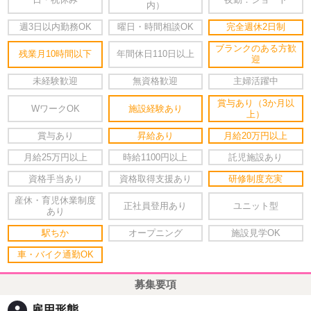
日・祝休み
夜勤：ショート
内）
週3日以内勤務OK
曜日・時間相談OK
完全週休2日制
ブランクのある方歓
残業月10時間以下
年間休日110日以上
迎
未経験歓迎
無資格歓迎
主婦活躍中
賞与あり（3か月以
WワークOK
施設経験あり
上）
賞与あり
昇給あり
月給20万円以上
月給25万円以上
時給1100円以上
託児施設あり
資格手当あり
資格取得支援あり
研修制度充実
産休・育児休業制度
正社員登用あり
ユニット型
あり
駅ちか
オープニング
施設見学OK
車・バイク通勤OK
募集要項
person
雇用形態