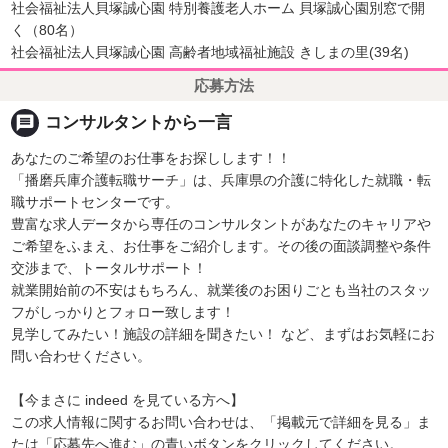
社会福祉法人貝塚誠心園 特別養護老人ホーム 貝塚誠心園別窓で開
く（80名）
社会福祉法人貝塚誠心園 高齢者地域福祉施設 きしまの里(39名)
応募方法
message
コンサルタントから一言
あなたのご希望のお仕事をお探しします！！
「播磨兵庫介護転職サーチ」は、兵庫県の介護に特化した就職・転
職サポートセンターです。
豊富な求人データから専任のコンサルタントがあなたのキャリアや
ご希望をふまえ、お仕事をご紹介します。その後の面談調整や条件
交渉まで、トータルサポート！
就業開始前の不安はもちろん、就業後のお困りごとも当社のスタッ
フがしっかりとフォロー致します！
見学してみたい！施設の詳細を聞きたい！ など、まずはお気軽にお
問い合わせください。
【今まさに indeed を見ている方へ】
この求人情報に関するお問い合わせは、「掲載元で詳細を見る」ま
たは「応募先へ進む」の青いボタンをクリックしてください。