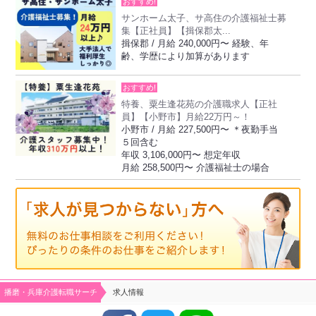
おすすめ!
サンホーム太子、サ高住の介護福祉士募
集【正社員】【揖保郡太...
揖保郡 / 月給 240,000円〜 経験、年
齢、学歴により加算があります
おすすめ!
特養、粟生逢花苑の介護職求人【正社
員】【小野市】月給22万円～！
小野市 / 月給 227,500円〜 ＊夜勤手当
５回含む
年収 3,106,000円〜 想定年収
月給 258,500円〜 介護福祉士の場合
播磨・兵庫介護転職サーチ
求人情報