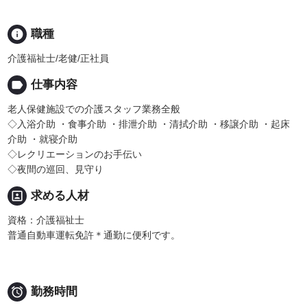
info
職種
介護福祉士/老健/正社員
label
仕事内容
老人保健施設での介護スタッフ業務全般
◇入浴介助 ・食事介助 ・排泄介助 ・清拭介助 ・移譲介助 ・起床
介助 ・就寝介助
◇レクリエーションのお手伝い
◇夜間の巡回、見守り
portrait
求める人材
資格：介護福祉士
普通自動車運転免許＊通勤に便利です。

勤務時間