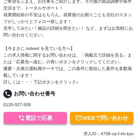
ご希望をふまえ、お仕事をご紹介します。その後の面談調整や条件
交渉まで、トータルサポート！
就業開始前の不安はもちろん、就業後のお困りごとも当社のスタッ
フがしっかりとフォロー致します！
見学してみたい！施設の詳細を聞きたい！ など、まずはお気軽にお
問い合わせください。
【今まさに indeed を見ている方へ】
この求人情報に関するお問い合わせは、「掲載元で詳細を見る」ま
たは「応募先へ進む」の青いボタンをクリックしてください。
播磨・兵庫介護転職サーチでは、この条件に類似した案件を多数掲
載しています！
詳しくは・・・下記ボタンをクリック♪
local_phone
お問い合わせ番号
0120-927-506


電話で応募
WEBで問い合わせ
求人ID：4798-ca-f-kh-kyo