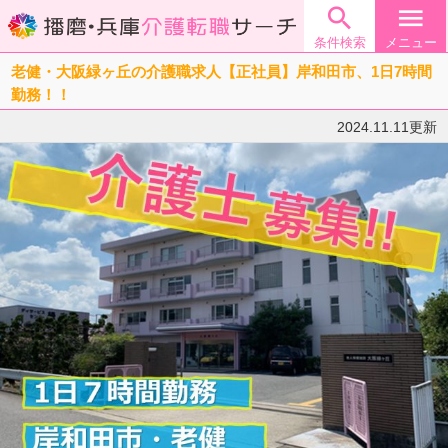

menu
条件検索
メニュー
老健・大阪緑ヶ丘の介護職求人【正社員】岸和田市、1日7時間
勤務！！
2024.11.11更新