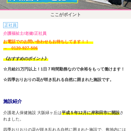
ここがポイント
正社員
介護福祉士/老健/正社員
お電話でのお問い合わせもお待ちしてます！！
→ 0120-927-506
《おすすめのポイント》
☆月給21万円以上！1日７時間勤務なので余裕をもって働けます！
☆四季おりおりの花が咲き乱れる自然に囲まれた施設です。
施設紹介
介護老人保健施設 大阪緑ヶ丘は
平成５年12月に岸和田市に開設
さ
れました。
四季おりおりの花が咲き乱れる自然に囲まれた施設で、敷地内には