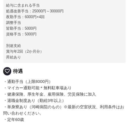
給与に含まれる手当
処遇改善手当：25000円～30000円
夜勤手当：6000円×4回
調整手当
皆勤手当：5000円
資格手当：5000円
別途支給
賞与年2回（2か月分）
昇給あり
favorite_border
待遇
・通勤手当（上限8000円）
・マイカー通勤可能＊無料駐車場あり
・健康保険、厚生年金、雇用保険、労災保険に加入
・退職金制度あり（勤続3年以上）
・単身寮あり（河崎病院のもの）※最新の空室状況、利用条件はお
問い合わせください。
・定年60歳