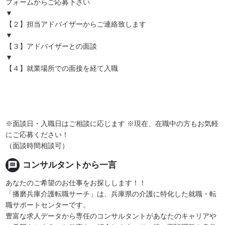
フォームからご応募下さい
▼
【２】担当アドバイザーからご連絡致します
▼
【３】アドバイザーとの面談
▼
【４】就業場所での面接を経て入職
※面談日・入職日はご相談に応じます ※現在、在職中の方もお気軽
にご応募ください！
（面談時間相談可）
message
コンサルタントから一言
あなたのご希望のお仕事をお探しします！！
「播磨兵庫介護転職サーチ」は、兵庫県の介護に特化した就職・転
職サポートセンターです。
豊富な求人データから専任のコンサルタントがあなたのキャリアや