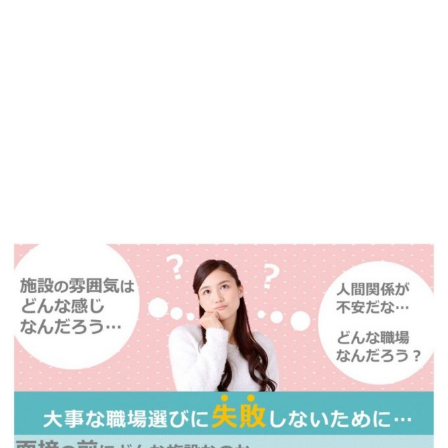
【今まさに indeed を見ている方へ】
掲載元であれば、非公開求人もお知らせできプレミアム求人も多数！
播磨・兵庫介護転職サーチでは、この条件に類似した案件を多数掲載し
ています！
詳しくは・・・青いボタンをクリック♪
※「応募先へ進む」の青いボタンをクリックしても応募とはなりません
ので、
是非、掲載元をご覧ください。