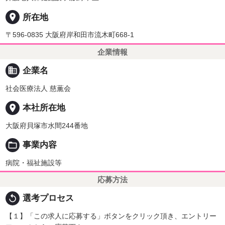
place
所在地
〒596-0835 大阪府岸和田市流木町668-1
企業情報
business
企業名
社会医療法人 慈薫会
place
本社所在地
大阪府貝塚市水間244番地
folder_open
事業内容
病院・福祉施設等
応募方法
replay
選考プロセス
【１】「この求人に応募する」ボタンをクリック頂き、エントリー