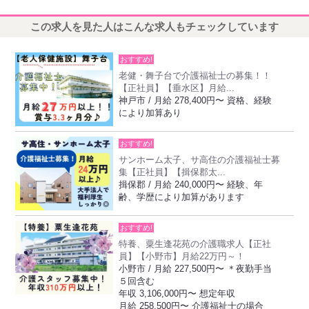
この求人を見た人はこんな求人もチェックしています
おすすめ!
老健・舞子台で介護福祉士の募集！！
【正社員】【垂水区】月給...
神戸市 / 月給 278,400円〜 資格、経験
により加算あり
おすすめ!
サンホーム太子、サ高住の介護福祉士募
集【正社員】【揖保郡太...
揖保郡 / 月給 240,000円〜 経験、年
齢、学歴により加算があります
おすすめ!
特養、粟生逢花苑の介護職求人【正社
員】【小野市】月給22万円～！
小野市 / 月給 227,500円〜 ＊夜勤手当
５回含む
年収 3,106,000円〜 想定年収
月給 258,500円〜 介護福祉士の場合