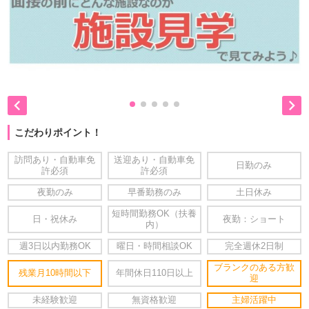


こだわりポイント！
訪問あり・自動車免
送迎あり・自動車免
日勤のみ
許必須
許必須
夜勤のみ
早番勤務のみ
土日休み
短時間勤務OK（扶養
日・祝休み
夜勤：ショート
内）
週3日以内勤務OK
曜日・時間相談OK
完全週休2日制
ブランクのある方歓
残業月10時間以下
年間休日110日以上
迎
未経験歓迎
無資格歓迎
主婦活躍中