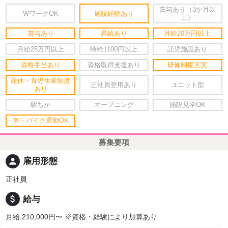
賞与あり（3か月以
WワークOK
施設経験あり
上）
賞与あり
昇給あり
月給20万円以上
月給25万円以上
時給1100円以上
託児施設あり
資格手当あり
資格取得支援あり
研修制度充実
産休・育児休業制度
正社員登用あり
ユニット型
あり
駅ちか
オープニング
施設見学OK
車・バイク通勤OK
募集要項
person
雇用形態
正社員
attach_money
給与
月給 210,000円〜
※資格・経験により加算あり