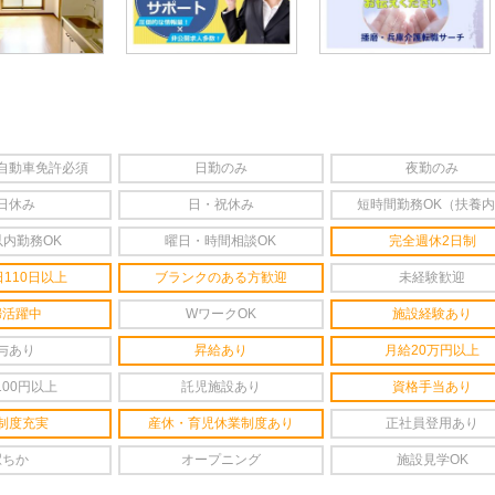
自動車免許必須
日勤のみ
夜勤のみ
日休み
日・祝休み
短時間勤務OK（扶養
以内勤務OK
曜日・時間相談OK
完全週休2日制
110日以上
ブランクのある方歓迎
未経験歓迎
婦活躍中
WワークOK
施設経験あり
与あり
昇給あり
月給20万円以上
100円以上
託児施設あり
資格手当あり
制度充実
産休・育児休業制度あり
正社員登用あり
駅ちか
オープニング
施設見学OK