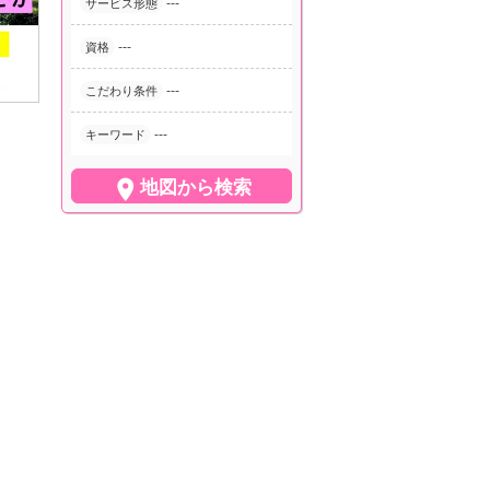
---
サービス形態
---
資格
---
こだわり条件
---
キーワード

地図から検索
。