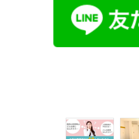
【今まさに indeed を見ている方へ】
掲載元であれば、非公開求人もお知らせできプ
播磨・兵庫介護転職サーチでは、この条件に類
詳しくは・・・青いボタンをクリック♪
※「応募先へ進む」の青いボタンをクリックし
是非、掲載元をご覧ください。