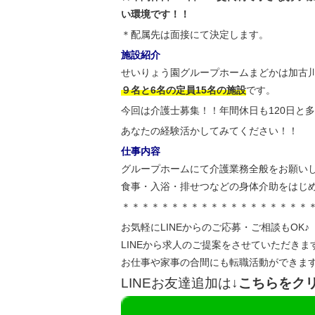
い環境です！！
＊配属先は面接にて決定します。
施設紹介
せいりょう園グループホームまどかは加古
９名と6名の定員15名の施設
です。
今回は介護士募集！！年間休日も120日と
あなたの経験活かしてみてください！！
仕事内容
グループホームにて介護業務全般をお願い
食事・入浴・排せつなどの身体介助をはじ
＊＊＊＊＊＊＊＊＊＊＊＊＊＊＊＊＊＊＊
お気軽にLINEからのご応募・ご相談もOK♪
LINEから求人のご提案をさせていただきま
お仕事や家事の合間にも転職活動ができま
LINEお友達追加は
↓こちらをク