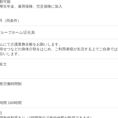
勤可能
厚生年金、雇用保険、労災保険に加入
ヶ月（同条件）
グループホーム/正社員
ムにて介護業務全般をお願いします。
排せつなどの身体介助をはじめ、ご利用者様が生活する上でご自身では
伝いします。
祉士
形労働時間制
間 160時間
日
間有休制度あり（1時間単位で有給休暇が取得できます）