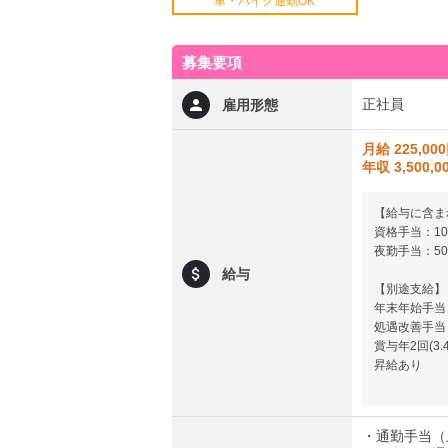
車・バイク通勤OK
募集要項
正社員
雇用形態
月給 225,00
年収 3,500,
【給与に含ま
資格手当：10
夜勤手当：50
給与
【別途支給】
年末年始手当：
処遇改善手当
賞与年2回(3
昇給あり
・通勤手当（上