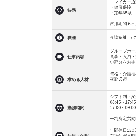
・マイカー通
・健康保険、
待遇
・定年65歳
試用期間 6
介護福祉士/
職種
グループホー
食事・入浴・
仕事内容
い部分をお手
資格：介護福
夜勤必須
求める人材
シフト制・変
08:45～17:45
17:00～09:00
勤務時間
平均所定労働時
年間休日120
有給休暇＊時