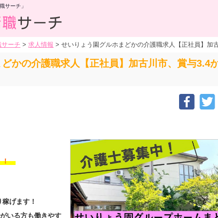
職サーチ」
職サーチ
>
求人情報
>
せいりょう園グルホまどかの介護職求人【正社員】加古川
どかの介護職求人【正社員】加古川市、賞与3.4か
す！！
り稼げます！
様がいる方も働きやす