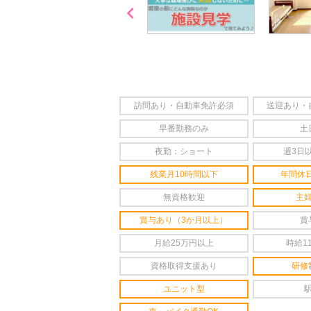

「喫煙可能区域での業務
なし」
訪問あり・自動車免許必須
送迎あり・
早番勤務のみ
土
夜勤：ショート
週3日
残業月10時間以下
年間休日
無資格歓迎
主
賞与あり（3か月以上）
賞
月給25万円以上
時給1
資格取得支援あり
研修
ユニット型