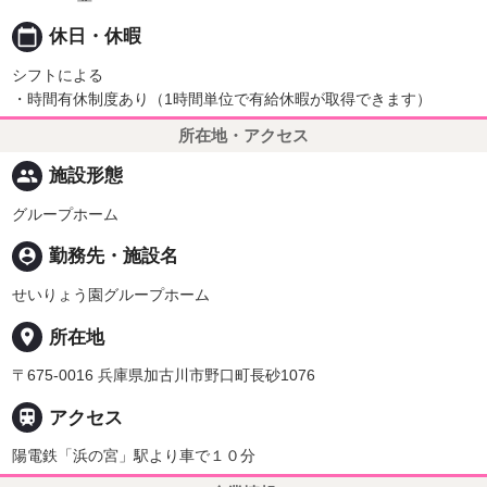
calendar_today
休日・休暇
シフトによる
・時間有休制度あり（1時間単位で有給休暇が取得できます）
所在地・アクセス
people
施設形態
グループホーム
person_pin
勤務先・施設名
せいりょう園グループホーム
place
所在地
〒675-0016 兵庫県加古川市野口町長砂1076

アクセス
陽電鉄「浜の宮」駅より車で１０分