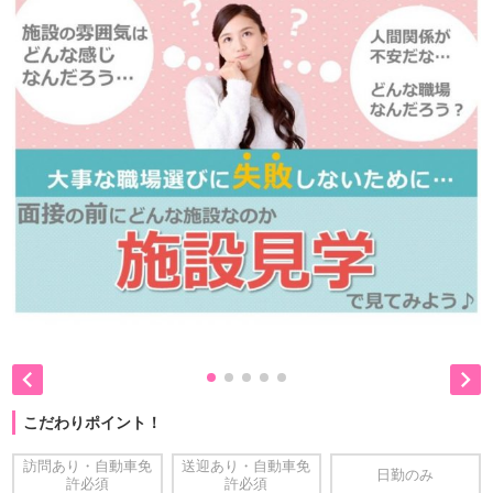


こだわりポイント！
訪問あり・自動車免
送迎あり・自動車免
日勤のみ
許必須
許必須