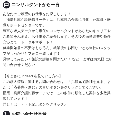
message
コンサルタントから一言
あなたのご希望のお仕事をお探しします！！
「播磨兵庫介護転職サーチ」は、兵庫県の介護に特化した就職・転
職サポートセンターです。
豊富な求人データから専任のコンサルタントがあなたのキャリアや
ご希望をふまえ、お仕事をご紹介します。その後の面談調整や条件
交渉まで、トータルサポート！
就業開始前の不安はもちろん、就業後のお困りごとも当社のスタッ
フがしっかりとフォロー致します！
見学してみたい！施設の詳細を聞きたい！ など、まずはお気軽にお
問い合わせください。
【今まさに indeed を見ている方へ】
この求人情報に関するお問い合わせは、「掲載元で詳細を見る」ま
たは「応募先へ進む」の青いボタンをクリックしてください。
播磨・兵庫介護転職サーチでは、この条件に類似した案件を多数掲
載しています！
詳しくは・・・下記ボタンをクリック♪
local_phone
お問い合わせ番号