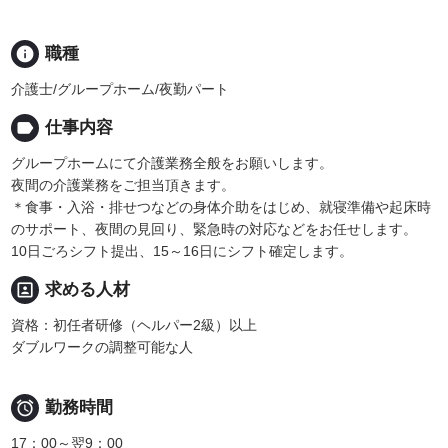
info
職種
介護士/グループホーム/夜勤パート
label
仕事内容
グループホームにて介護業務全般をお願いします。
夜間の介護業務をご担当頂きます。
＊食事・入浴・排せつなどの身体介助をはじめ、就寝準備や起床時
のサポート、夜間の見回り、緊急時の対応などをお任せします。
10日ごろシフト提出、15～16日にシフト確定します。
portrait
求める人材
資格：初任者研修（ヘルパー2級）以上
ダブルワークの調整可能な人

勤務時間
17：00～翌9：00