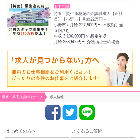
おすすめ!
特養、粟生逢花苑の介護職求人【正社
員】【小野市】月給22万円～！
小野市 / 月給 227,500円〜 ＊夜勤手当
５回含む
年収 3,106,000円〜 想定年収
月給 258,500円〜 介護福祉士の場合
播磨・兵庫介護転職サーチ
求人情報
はじめての方へ
よくあるご質問