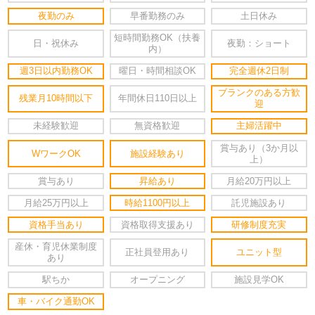
夜勤のみ
早番勤務のみ
土日休み
短時間勤務OK（扶養
日・祝休み
夜勤：ショート
内）
週3日以内勤務OK
曜日・時間相談OK
完全週休2日制
ブランクのある方歓
残業月10時間以下
年間休日110日以上
迎
未経験歓迎
無資格歓迎
主婦活躍中
賞与あり（3か月以
WワークOK
施設経験あり
上）
賞与あり
昇給あり
月給20万円以上
月給25万円以上
時給1100円以上
託児施設あり
資格手当あり
資格取得支援あり
研修制度充実
産休・育児休業制度
正社員登用あり
ユニット型
あり
駅ちか
オープニング
施設見学OK
車・バイク通勤OK