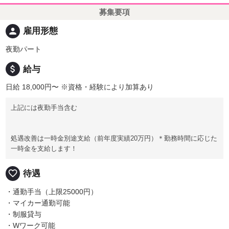
募集要項
person
雇用形態
夜勤パート
attach_money
給与
日給 18,000円〜
※資格・経験により加算あり
上記には夜勤手当含む
処遇改善は一時金別途支給（前年度実績20万円）＊勤務時間に応じた
一時金を支給します！
favorite_border
待遇
・通勤手当（上限25000円）
・マイカー通勤可能
・制服貸与
・Wワーク可能