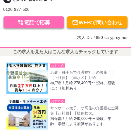
0120-927-506


電話で応募
WEBで問い合わせ
求人ID：4850-ca-yp-sy-nor
この求人を見た人はこんな求人もチェックしています
おすすめ!
老健・舞子台で介護福祉士の募集！！
【正社員】【垂水区】月給...
神戸市 / 月給 278,400円〜 資格、経験
により加算あり
おすすめ!
サンホーム太子、サ高住の介護福祉士募
集【正社員】【揖保郡太...
揖保郡 / 月給 240,000円〜 経験、年
齢、学歴により加算があります