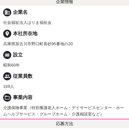
企業情報
business
企業名
社会福祉法人はりま福祉会
place
本社所在地
兵庫県加古川市野口町長砂95番地の20
calendar_view_day
設立
昭和60年
people
従業員数
169人
folder_open
事業内容
介護保険事業（特別養護老人ホーム・デイサービスセンター・ホー
ムヘルプサービス・グループホーム・介護相談室など）
応募方法