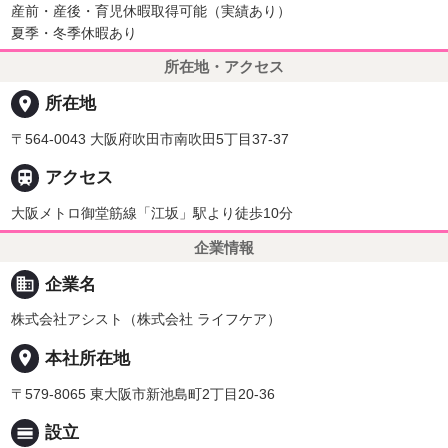
産前・産後・育児休暇取得可能（実績あり）
夏季・冬季休暇あり
所在地・アクセス
place
所在地
〒564-0043 大阪府吹田市南吹田5丁目37-37

アクセス
大阪メトロ御堂筋線「江坂」駅より徒歩10分
企業情報
business
企業名
株式会社アシスト（株式会社 ライフケア）
place
本社所在地
〒579-8065 東大阪市新池島町2丁目20-36
calendar_view_day
設立