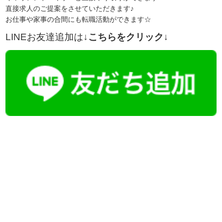
直接求人のご提案をさせていただきます♪
お仕事や家事の合間にも転職活動ができます☆
LINEお友達追加は
↓こちらをクリック↓
【今まさに indeed を見ている方へ】
掲載元であれば、非公開求人もお知らせできプレミアム求人も多数！
播磨・兵庫介護転職サーチでは、この条件に類似した案件を多数掲載し
ています！
詳しくは・・・青いボタンをクリック♪
※「応募先へ進む」の青いボタンをクリックしても応募とはなりません
ので、
是非、掲載元をご覧ください。