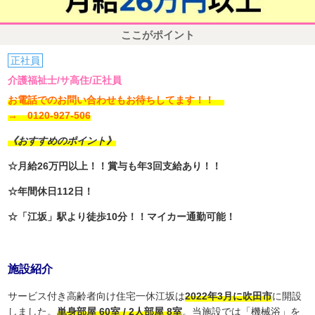
ここがポイント
正社員
介護福祉士/サ高住/正社員
お電話でのお問い合わせもお待ちしてます！！
→ 0120-927-506
《おすすめのポイント》
☆月給26万円以上！！賞与も年3回支給あり！！
☆年間休日112日！
☆「江坂」駅より徒歩10分！！マイカー通勤可能！
施設紹介
サービス付き高齢者向け住宅一休江坂は
2022年3月に吹田市
に開設
しました。
単身部屋 60室 / 2人部屋 8室
。当施設では「機械浴」を