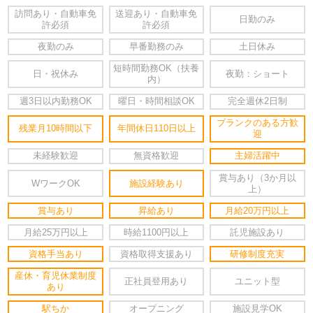
訪問あり・自動車免
送迎あり・自動車免
日勤のみ
許必須
許必須
夜勤のみ
早番勤務のみ
土日休み
短時間勤務OK（扶養
日・祝休み
夜勤：ショート
内）
週3日以内勤務OK
曜日・時間相談OK
完全週休2日制
ブランクのある方歓
残業月10時間以下
年間休日110日以上
迎
未経験歓迎
無資格歓迎
主婦活躍中
賞与あり（3か月以
WワークOK
施設経験あり
上）
賞与あり
昇給あり
月給20万円以上
月給25万円以上
時給1100円以上
託児施設あり
資格手当あり
資格取得支援あり
研修制度充実
産休・育児休業制度
正社員登用あり
ユニット型
あり
駅ちか
オープニング
施設見学OK