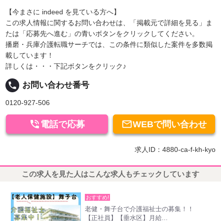
【今まさに indeed を見ている方へ】
この求人情報に関するお問い合わせは、「掲載元で詳細を見る」ま
たは「応募先へ進む」の青いボタンをクリックしてください。
播磨・兵庫介護転職サーチでは、この条件に類似した案件を多数掲
載しています！
詳しくは・・・下記ボタンをクリック♪
local_phone
お問い合わせ番号
0120-927-506


電話で応募
WEBで問い合わせ
求人ID：4880-ca-f-kh-kyo
この求人を見た人はこんな求人もチェックしています
おすすめ!
老健・舞子台で介護福祉士の募集！！
【正社員】【垂水区】月給...