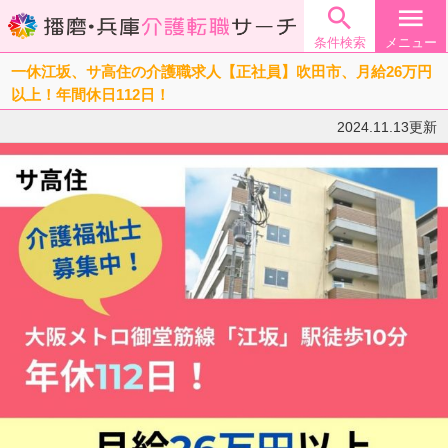

menu
条件検索
メニュー
一休江坂、サ高住の介護職求人【正社員】吹田市、月給26万円
以上！年間休日112日！
2024.11.13更新