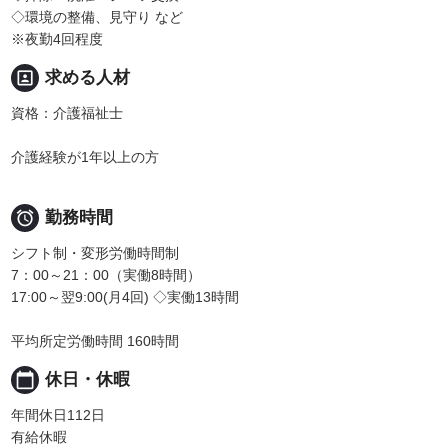
◇環境の整備、見守り など
※夜勤4回程度
portrait
求める人材
資格：介護福祉士
介護経験が1年以上の方

勤務時間
シフト制・変形労働時間制
7：00～21：00（実働8時間）
17:00～翌9:00(月4回) ◇実働13時間
平均所定労働時間 160時間
calendar_today
休日・休暇
年間休日112日
有給休暇