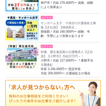
神戸市 / 月給 278,400円〜 資格、経験
により加算あり
おすすめ!
サンホーム太子、サ高住の介護福祉士募
集【正社員】【揖保郡太...
揖保郡 / 月給 240,000円〜 経験、年
齢、学歴により加算があります
おすすめ!
特養、粟生逢花苑の介護職求人【正社
員】【小野市】月給22万円～！
小野市 / 月給 227,500円〜 ＊夜勤手当
５回含む
年収 3,106,000円〜 想定年収
月給 258,500円〜 介護福祉士の場合