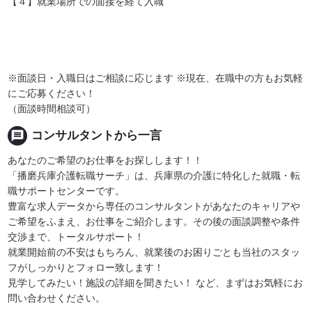
【４】就業場所での面接を経て入職
※面談日・入職日はご相談に応じます ※現在、在職中の方もお気軽
にご応募ください！
（面談時間相談可）
message
コンサルタントから一言
あなたのご希望のお仕事をお探しします！！
「播磨兵庫介護転職サーチ」は、兵庫県の介護に特化した就職・転
職サポートセンターです。
豊富な求人データから専任のコンサルタントがあなたのキャリアや
ご希望をふまえ、お仕事をご紹介します。その後の面談調整や条件
交渉まで、トータルサポート！
就業開始前の不安はもちろん、就業後のお困りごとも当社のスタッ
フがしっかりとフォロー致します！
見学してみたい！施設の詳細を聞きたい！ など、まずはお気軽にお
問い合わせください。