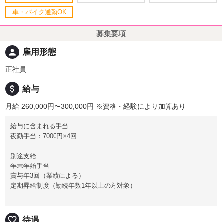
車・バイク通勤OK
募集要項
person
雇用形態
正社員
attach_money
給与
月給 260,000円〜300,000円
※資格・経験により加算あり
給与に含まれる手当
夜勤手当：7000円×4回
別途支給
年末年始手当
賞与年3回（業績による）
定期昇給制度（勤続年数1年以上の方対象）
favorite_border
待遇