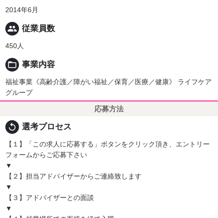
2014年6月
people
従業員数
450人
folder_open
事業内容
福祉事業《高齢介護／障がい福祉／保育／医療／健康》 ライフケア
グループ
応募方法
replay
選考プロセス
【１】「この求人に応募する」ボタンをクリック頂き、エントリー
フォームからご応募下さい
▼
【２】担当アドバイザーからご連絡致します
▼
【３】アドバイザーとの面談
▼