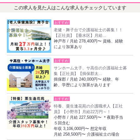
この求人を見た人はこんな求人もチェックしています
おすすめ!
老健・舞子台で介護福祉士の募集！！
【正社員】【垂水区】月給...
神戸市 / 月給 278,400円〜 資格、経験
により加算あり
おすすめ!
サンホーム太子、サ高住の介護福祉士募
集【正社員】【揖保郡太...
揖保郡 / 月給 240,000円〜 経験、年
齢、学歴により加算があります
おすすめ!
特養、粟生逢花苑の介護職求人【正社
員】【小野市】月給22万円～！
小野市 / 月給 227,500円〜 ＊夜勤手当
５回含む
年収 3,106,000円〜 想定年収
月給 258,500円〜 介護福祉士の場合