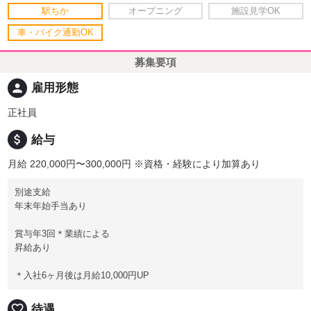
駅ちか
オープニング
施設見学OK
車・バイク通勤OK
募集要項
person
雇用形態
正社員
attach_money
給与
月給 220,000円〜300,000円
※資格・経験により加算あり
別途支給
年末年始手当あり
賞与年3回＊業績による
昇給あり
＊入社6ヶ月後は月給10,000円UP
favorite_border
待遇