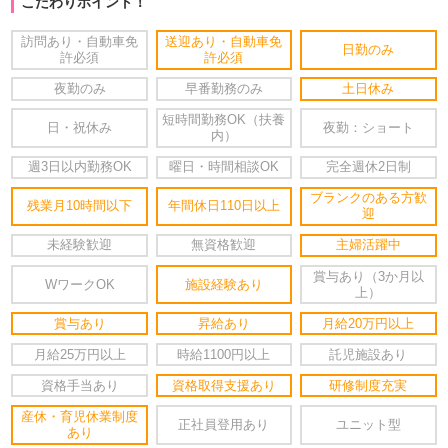
こだわりポイント！
訪問あり・自動車免
送迎あり・自動車免
日勤のみ
許必須
許必須
夜勤のみ
早番勤務のみ
土日休み
短時間勤務OK（扶養
日・祝休み
夜勤：ショート
内）
週3日以内勤務OK
曜日・時間相談OK
完全週休2日制
ブランクのある方歓
残業月10時間以下
年間休日110日以上
迎
未経験歓迎
無資格歓迎
主婦活躍中
賞与あり（3か月以
WワークOK
施設経験あり
上）
賞与あり
昇給あり
月給20万円以上
月給25万円以上
時給1100円以上
託児施設あり
資格手当あり
資格取得支援あり
研修制度充実
産休・育児休業制度
正社員登用あり
ユニット型
あり