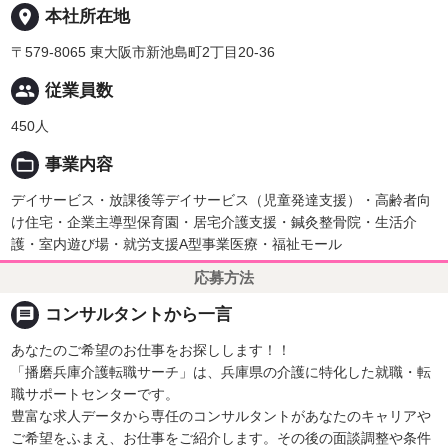
place
本社所在地
〒579-8065 東大阪市新池島町2丁目20-36
people
従業員数
450人
folder_open
事業内容
デイサービス・放課後等デイサービス（児童発達支援）・高齢者向
け住宅・企業主導型保育園・居宅介護支援・鍼灸整骨院・生活介
護・室内遊び場・就労支援A型事業医療・福祉モール
応募方法
message
コンサルタントから一言
あなたのご希望のお仕事をお探しします！！
「播磨兵庫介護転職サーチ」は、兵庫県の介護に特化した就職・転
職サポートセンターです。
豊富な求人データから専任のコンサルタントがあなたのキャリアや
ご希望をふまえ、お仕事をご紹介します。その後の面談調整や条件