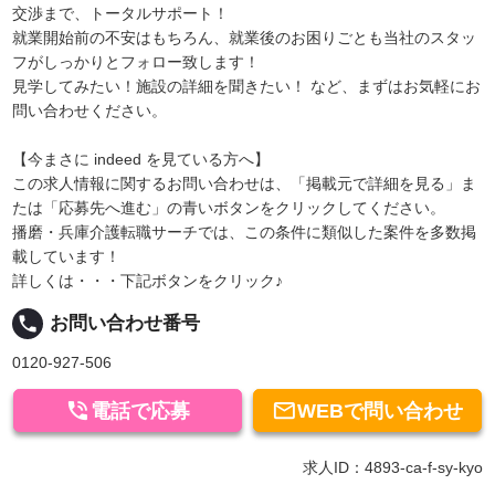
交渉まで、トータルサポート！
就業開始前の不安はもちろん、就業後のお困りごとも当社のスタッ
フがしっかりとフォロー致します！
見学してみたい！施設の詳細を聞きたい！ など、まずはお気軽にお
問い合わせください。
【今まさに indeed を見ている方へ】
この求人情報に関するお問い合わせは、「掲載元で詳細を見る」ま
たは「応募先へ進む」の青いボタンをクリックしてください。
播磨・兵庫介護転職サーチでは、この条件に類似した案件を多数掲
載しています！
詳しくは・・・下記ボタンをクリック♪
local_phone
お問い合わせ番号
0120-927-506


電話で応募
WEBで問い合わせ
求人ID：4893-ca-f-sy-kyo