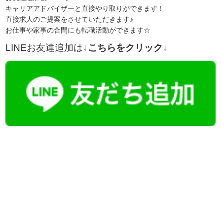
キャリアアドバイザーと直接やり取りができます！
直接求人のご提案をさせていただきます♪
お仕事や家事の合間にも転職活動ができます☆
LINEお友達追加は
↓こちらをクリック↓
【今まさに indeed を見ている方へ】
掲載元であれば、非公開求人もお知らせできプレミアム求人も多数！
播磨・兵庫介護転職サーチでは、この条件に類似した案件を多数掲載し
ています！
詳しくは・・・青いボタンをクリック♪
※「応募先へ進む」の青いボタンをクリックしても応募とはなりません
ので、