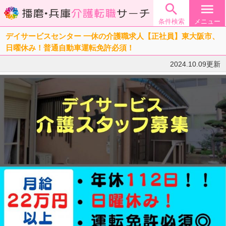

menu
条件検索
メニュー
デイサービスセンター 一休の介護職求人【正社員】東大阪市、
日曜休み！普通自動車運転免許必須！
2024.10.09更新