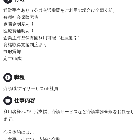
通勤手当あり（公共交通機関をご利用の場合は全額支給）
各種社会保険完備
退職金制度あり
医療費補助あり
企業主導型保育園利用可能（社員割引）
資格取得支援制度あり
制服貸与
定年65歳
info
職種
介護職/デイサービス/正社員
label
仕事内容
利用者様への生活支援、介護サービスなど介護業務全般をお任せし
ます。
◇具体的には…
・食事、排せつ、入浴の介助