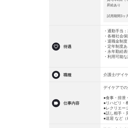
昇給あり
試用期間3ヶ
・通勤手当：
・各種社会保
・退職金制度
・定年制度あ
待遇
・永年勤続表
・利用可能な
介護士/デイ
職種
デイケアでの
●食事・排泄
●リハビリ・
仕事内容
●レクリエー
●話し相手・
●送迎 など