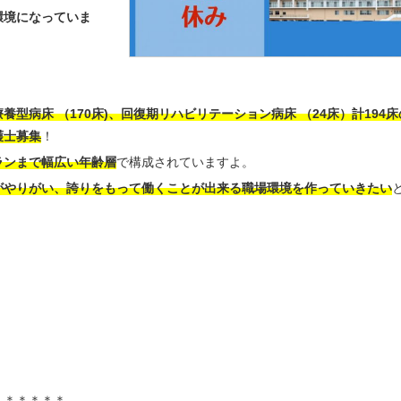
環境になっていま
養型病床 （170床)、回復期リハビリテーション病床 （24床）計194
護士募集
！
ランまで幅広い年齢層
で構成されていますよ。
がやりがい、誇りをもって働くことが出来る職場環境を作っていきたい
＊＊＊＊＊＊