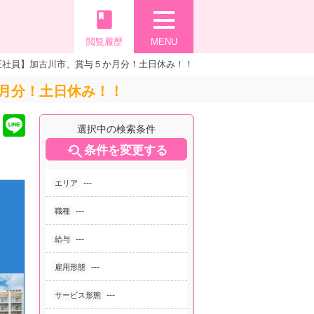
book
閲覧履歴
MENU
正社員】加古川市、賞与５か月分！土日休み！！
月分！土日休み！！
選択中の検索条件

条件を変更する
---
エリア
---
職種
---
給与
---
雇用形態
---
サービス形態