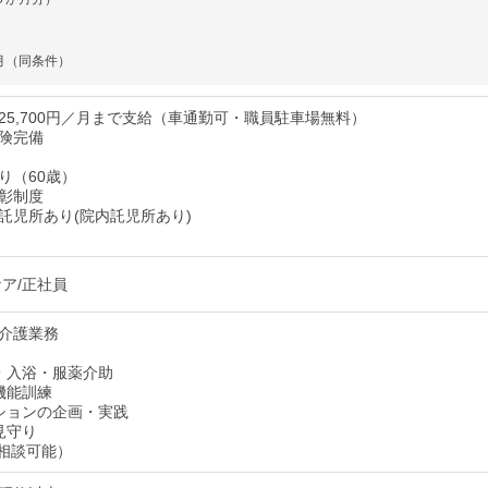
月（同条件）
25,700円／月まで支給（車通勤可・職員駐車場無料）
険完備
り（60歳）
彰制度
託児所あり(院内託児所あり)
ケア/正社員
介護業務
・入浴・服薬介助
機能訓練
ションの企画・実践
見守り
（相談可能）