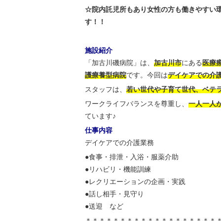
☆院内託児所もあり女性の方も働きやすい
す！！
施設紹介
「加古川磯病院」は、
加古川市
にある
医療療
護療養型病院
です。今回は
デイケアでの介
スタッフは、
若い世代や子育て世代、ベテ
ワークライフバランスを尊重し、
一人一人
ています♪
仕事内容
デイケアでの介護業務
●食事・排泄・入浴・服薬介助
●リハビリ・機能訓練
●レクリエーションの企画・実践
●話し相手・見守り
●送迎 など
＊＊＊＊＊＊＊＊＊＊＊＊＊＊＊＊＊＊＊