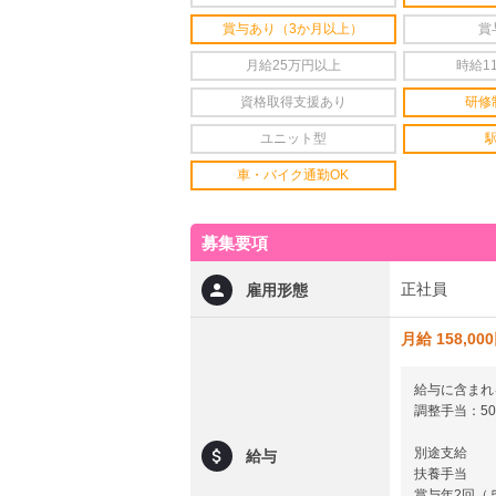
賞与あり（3か月以上）
賞
月給25万円以上
時給1
資格取得支援あり
研修
ユニット型
車・バイク通勤OK
募集要項
正社員
雇用形態
月給 158,00
給与に含まれ
調整手当：50
別途支給
給与
扶養手当
賞与年2回（