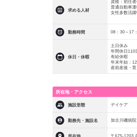
資格：初任者
普通自動車運
求める人材
女性多数活躍
08：30～17
勤務時間
土日休み
年間休日110
有給休暇
休日・休暇
年末年始：12/
産前産後・育
所在地・アクセス
デイケア
施設形態
加古川磯病院
勤務先・施設名
〒675-120
所在地