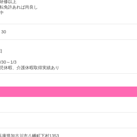
研修以上
転免許あれば尚良し
中
：30
日
30～1/3
児休暇、介護休暇取得実績あり
3 兵庫県加古川市八幡町下村1353