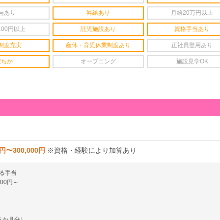
与あり
昇給あり
月給20万円以上
100円以上
託児施設あり
資格手当あり
制度充実
産休・育児休業制度あり
正社員登用あり
駅ちか
オープニング
施設見学OK
0円〜300,000円
※資格・経験により加算あり
る手当
00円～
５か月分）