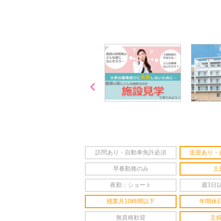
詳しくは・・・青いボタンをクリック♪
※「応募先へ進む」の青いボタンをクリックし
是非、掲載元をご覧ください。

「喫煙可能区域での業務
なし」
訪問あり・自動車免許必須
送迎あり・
早番勤務のみ
土
夜勤：ショート
週3日
残業月10時間以下
年間休日
無資格歓迎
主