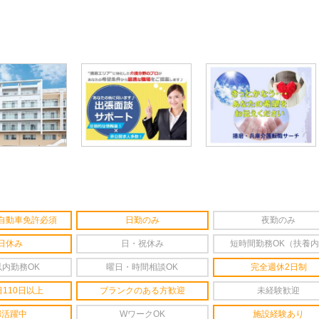
ても応募とはなりませんので、
自動車免許必須
日勤のみ
夜勤のみ
日休み
日・祝休み
短時間勤務OK（扶養
以内勤務OK
曜日・時間相談OK
完全週休2日制
110日以上
ブランクのある方歓迎
未経験歓迎
婦活躍中
WワークOK
施設経験あり