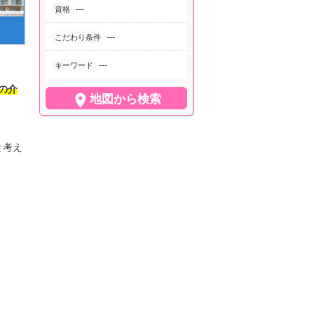
---
資格
---
こだわり条件
---
キーワード
床の介

地図から検索
と考え