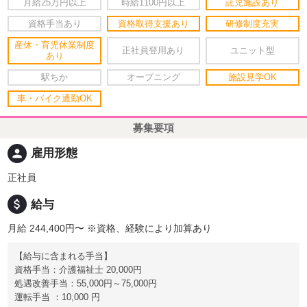
月給25万円以上
時給1100円以上
託児施設あり
資格手当あり
資格取得支援あり
研修制度充実
産休・育児休業制度
正社員登用あり
ユニット型
あり
駅ちか
オープニング
施設見学OK
車・バイク通勤OK
募集要項
person
雇用形態
正社員
attach_money
給与
月給 244,400円〜
※資格、経験により加算あり
【給与に含まれる手当】
資格手当：介護福祉士 20,000円
処遇改善手当：55,000円～75,000円
運転手当 ：10,000 円