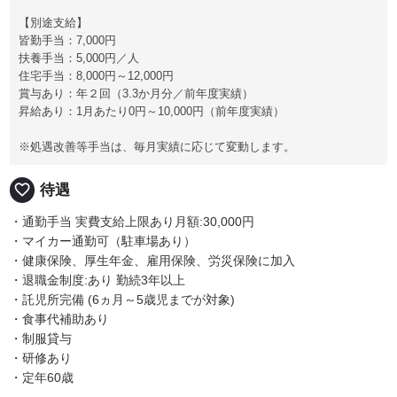
【別途支給】
皆勤手当：7,000円
扶養手当：5,000円／人
住宅手当：8,000円～12,000円
賞与あり：年２回（3.3か月分／前年度実績）
昇給あり：1月あたり0円～10,000円（前年度実績）
※処遇改善等手当は、毎月実績に応じて変動します。
favorite_border
待遇
・通勤手当 実費支給上限あり月額:30,000円
・マイカー通勤可（駐車場あり）
・健康保険、厚生年金、雇用保険、労災保険に加入
・退職金制度:あり 勤続3年以上
・託児所完備 (6ヵ月～5歳児までが対象)
・食事代補助あり
・制服貸与
・研修あり
・定年60歳