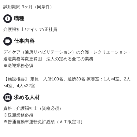
試用期間 3ヶ月（同条件）
info
職種
介護福祉士/デイケア/正社員
label
仕事内容
デイケア（通所リハビリテーション）の介護・レクリエーション・
送迎業務等変更範囲：法人の定める全ての業務
※送迎業務必須
【施設概要】 定員：入所100名、通所30名 療養室：1人×4室、2人
×4室、4人×22室
portrait
求める人材
資格：介護福祉士（資格必須）
※送迎業務必須
※普通自動車運転免許必須（ＡＴ限定可）