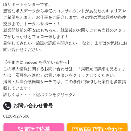
職サポートセンターです。
豊富な求人データから専任のコンサルタントがあなたのキャリアや
ご希望をふまえ、お仕事をご紹介します。その後の面談調整や条件
交渉まで、トータルサポート！
就業開始前の不安はもちろん、就業後のお困りごとも当社のスタッ
フがしっかりとフォロー致します！
見学してみたい！施設の詳細を聞きたい！ など、まずはお気軽にお
問い合わせください。
【今まさに indeed を見ている方へ】
この求人情報に関するお問い合わせは、「掲載元で詳細を見る」ま
たは「応募先へ進む」の青いボタンをクリックしてください。
播磨・兵庫介護転職サーチでは、この条件に類似した案件を多数掲
載しています！
詳しくは・・・下記ボタンをクリック♪
local_phone
お問い合わせ番号
0120-927-506


電話で応募
WEBで問い合わせ