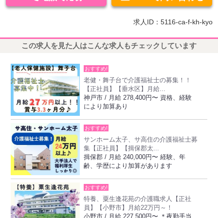
求人ID：5116-ca-f-kh-kyo
この求人を見た人はこんな求人もチェックしています
おすすめ!
老健・舞子台で介護福祉士の募集！！
【正社員】【垂水区】月給...
神戸市 / 月給 278,400円〜 資格、経験
により加算あり
おすすめ!
サンホーム太子、サ高住の介護福祉士募
集【正社員】【揖保郡太...
揖保郡 / 月給 240,000円〜 経験、年
齢、学歴により加算があります
おすすめ!
特養、粟生逢花苑の介護職求人【正社
員】【小野市】月給22万円～！
小野市 / 月給 227,500円〜 ＊夜勤手当