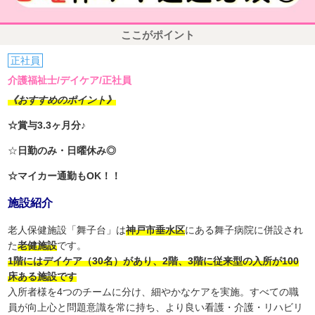
ここがポイント
正社員
介護福祉士/デイケア/正社員
《おすすめのポイント》
☆賞与3.3ヶ月分♪
☆
日勤のみ・日曜休み◎
☆マイカー通勤もOK！！
施設紹介
老人保健施設「舞子台」は
神戸市垂水区
にある舞子病院に併設され
た
老健施設
です。
1階にはデイケア（30名）があり、2階、3階に従来型の入所が100
床ある施設です
入所者様を4つのチームに分け、細やかなケアを実施。すべての職
員が向上心と問題意識を常に持ち、より良い看護・介護・リハビリ