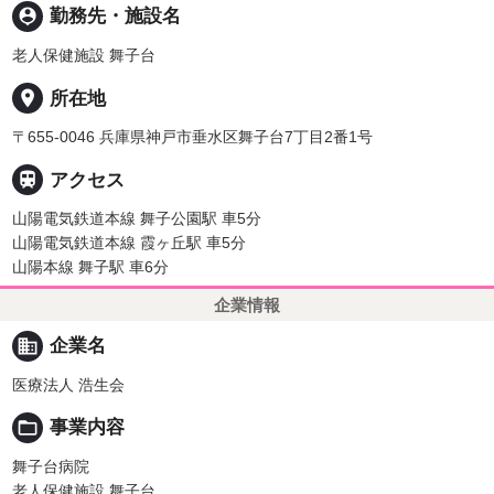
person_pin
勤務先・施設名
老人保健施設 舞子台
place
所在地
〒655-0046 兵庫県神戸市垂水区舞子台7丁目2番1号

アクセス
山陽電気鉄道本線 舞子公園駅 車5分
山陽電気鉄道本線 霞ヶ丘駅 車5分
山陽本線 舞子駅 車6分
企業情報
business
企業名
医療法人 浩生会
folder_open
事業内容
舞子台病院
老人保健施設 舞子台