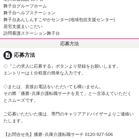
舞子台グループホーム
舞子台ヘルプステーション
舞子台あんしんすこやかセンター(地域包括支援センター)
居宅支援まいこだい
訪問看護ステーション舞子台
応募方法
description
応募方法
◇『この求人に応募する』ボタンより登録をお願いします。
エントリーは１分程度の簡単な入力です。
◇または、直接お電話をいただいても構いません。
その際「播磨･兵庫介護転職サーチを見て」と一言添えていただく
とスムーズです。
ご応募いただいた後は、専門のキャリアアドバイザーよりご連絡い
たします。
【お問合せ先】播磨･兵庫介護転職サーチ 0120-927-506