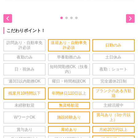


こだわりポイント！
訪問あり・自動車免
送迎あり・自動車免
日勤のみ
許必須
許必須
夜勤のみ
早番勤務のみ
土日休み
短時間勤務OK（扶養
日・祝休み
夜勤：ショート
内）
週3日以内勤務OK
曜日・時間相談OK
完全週休2日制
ブランクのある方歓
残業月10時間以下
年間休日110日以上
迎
未経験歓迎
無資格歓迎
主婦活躍中
賞与あり（3か月以
WワークOK
施設経験あり
上）
賞与あり
昇給あり
月給20万円以上