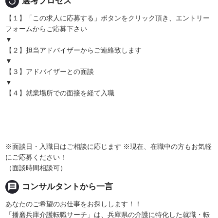
replay
選考プロセス
【１】「この求人に応募する」ボタンをクリック頂き、エントリー
フォームからご応募下さい
▼
【２】担当アドバイザーからご連絡致します
▼
【３】アドバイザーとの面談
▼
【４】就業場所での面接を経て入職
※面談日・入職日はご相談に応じます ※現在、在職中の方もお気軽
にご応募ください！
（面談時間相談可）
message
コンサルタントから一言
あなたのご希望のお仕事をお探しします！！
「播磨兵庫介護転職サーチ」は、兵庫県の介護に特化した就職・転