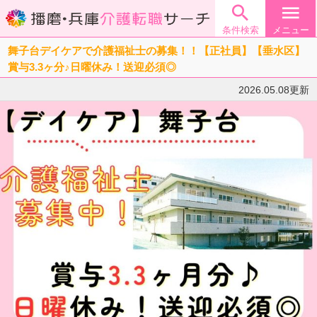

menu
条件検索
メニュー
舞子台デイケアで介護福祉士の募集！！【正社員】【垂水区】
賞与3.3ヶ分♪日曜休み！送迎必須◎
2026.05.08更新