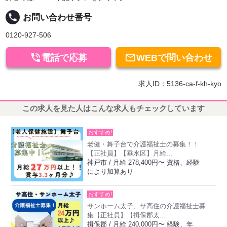
local_phone
お問い合わせ番号
0120-927-506


電話で応募
WEBで問い合わせ
求人ID：5136-ca-f-kh-kyo
この求人を見た人はこんな求人もチェックしています
おすすめ!
老健・舞子台で介護福祉士の募集！！
【正社員】【垂水区】月給...
神戸市 / 月給 278,400円〜 資格、経験
により加算あり
おすすめ!
サンホーム太子、サ高住の介護福祉士募
集【正社員】【揖保郡太...
揖保郡 / 月給 240,000円〜 経験、年