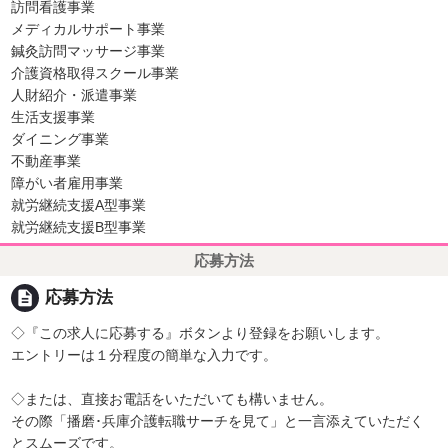
訪問看護事業
メディカルサポート事業
鍼灸訪問マッサージ事業
介護資格取得スクール事業
人財紹介・派遣事業
生活支援事業
ダイニング事業
不動産事業
障がい者雇用事業
就労継続支援A型事業
就労継続支援B型事業
応募方法
description
応募方法
◇『この求人に応募する』ボタンより登録をお願いします。
エントリーは１分程度の簡単な入力です。
◇または、直接お電話をいただいても構いません。
その際「播磨･兵庫介護転職サーチを見て」と一言添えていただく
とスムーズです。