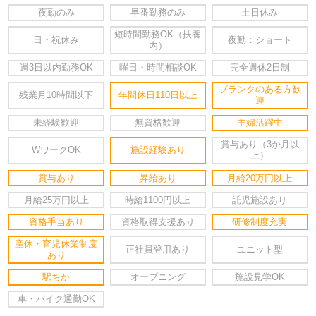
夜勤のみ
早番勤務のみ
土日休み
短時間勤務OK（扶養
日・祝休み
夜勤：ショート
内）
週3日以内勤務OK
曜日・時間相談OK
完全週休2日制
ブランクのある方歓
残業月10時間以下
年間休日110日以上
迎
未経験歓迎
無資格歓迎
主婦活躍中
賞与あり（3か月以
WワークOK
施設経験あり
上）
賞与あり
昇給あり
月給20万円以上
月給25万円以上
時給1100円以上
託児施設あり
資格手当あり
資格取得支援あり
研修制度充実
産休・育児休業制度
正社員登用あり
ユニット型
あり
駅ちか
オープニング
施設見学OK
車・バイク通勤OK