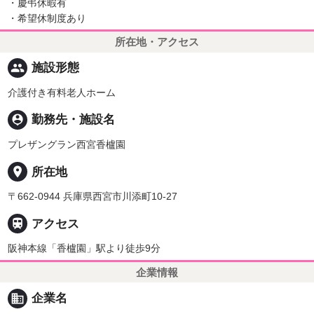
・慶弔休暇有
・希望休制度あり
所在地・アクセス
people
施設形態
介護付き有料老人ホーム
person_pin
勤務先・施設名
プレザングラン西宮香櫨園
place
所在地
〒662-0944 兵庫県西宮市川添町10-27

アクセス
阪神本線「香櫨園」駅より徒歩9分
企業情報
business
企業名