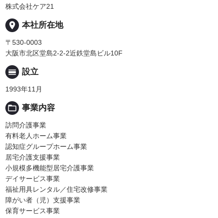
株式会社ケア21
place
本社所在地
〒530-0003
大阪市北区堂島2-2-2近鉄堂島ビル10F
calendar_view_day
設立
1993年11月
folder_open
事業内容
訪問介護事業
有料老人ホーム事業
認知症グループホーム事業
居宅介護支援事業
小規模多機能型居宅介護事業
デイサービス事業
福祉用具レンタル／住宅改修事業
障がい者（児）支援事業
保育サービス事業