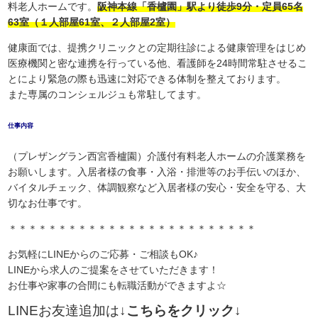
料老人ホームです。
阪神本線「香櫨園」駅より徒歩9分・定員65名
63室（１人部屋61室、２人部屋2室）
健康面では、提携クリニックとの定期往診による健康管理をはじめ
医療機関と密な連携を行っている他、看護師を24時間常駐させるこ
とにより緊急の際も迅速に対応できる体制を整えております。
また専属のコンシェルジュも常駐してます。
仕事内容
（プレザングラン西宮香櫨園）介護付有料老人ホームの介護業務を
お願いします。入居者様の食事・入浴・排泄等のお手伝いのほか、
バイタルチェック、体調観察など入居者様の安心・安全を守る、大
切なお仕事です。
＊＊＊＊＊＊＊＊＊＊＊＊＊＊＊＊＊＊＊＊＊＊＊＊＊
お気軽にLINEからのご応募・ご相談もOK♪
LINEから求人のご提案をさせていただきます！
お仕事や家事の合間にも転職活動ができますよ☆
LINEお友達追加は
↓こちらをクリック↓