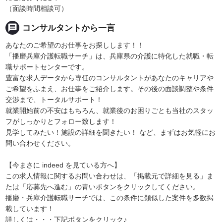
（面談時間相談可）
message
コンサルタントから一言
あなたのご希望のお仕事をお探しします！！
「播磨兵庫介護転職サーチ」は、兵庫県の介護に特化した就職・転
職サポートセンターです。
豊富な求人データから専任のコンサルタントがあなたのキャリアや
ご希望をふまえ、お仕事をご紹介します。その後の面談調整や条件
交渉まで、トータルサポート！
就業開始前の不安はもちろん、就業後のお困りごとも当社のスタッ
フがしっかりとフォロー致します！
見学してみたい！施設の詳細を聞きたい！ など、まずはお気軽にお
問い合わせください。
【今まさに indeed を見ている方へ】
この求人情報に関するお問い合わせは、「掲載元で詳細を見る」ま
たは「応募先へ進む」の青いボタンをクリックしてください。
播磨・兵庫介護転職サーチでは、この条件に類似した案件を多数掲
載しています！
詳しくは・・・下記ボタンをクリック♪