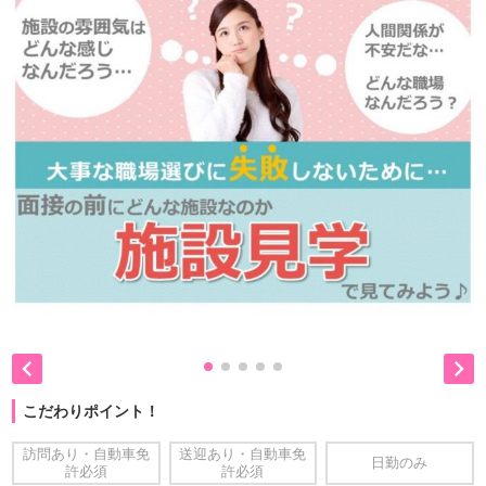


こだわりポイント！
訪問あり・自動車免
送迎あり・自動車免
日勤のみ
許必須
許必須