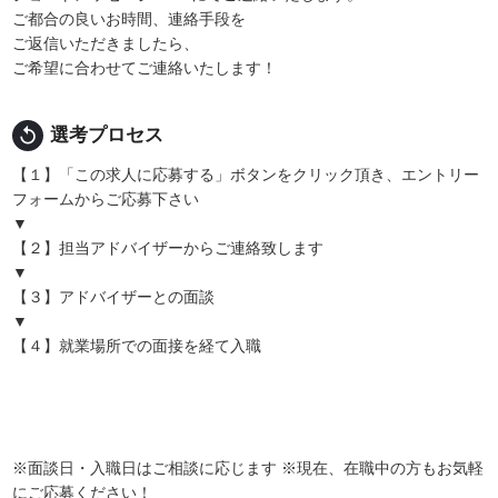
ご都合の良いお時間、連絡手段を
ご返信いただきましたら、
ご希望に合わせてご連絡いたします！
replay
選考プロセス
【１】「この求人に応募する」ボタンをクリック頂き、エントリー
フォームからご応募下さい
▼
【２】担当アドバイザーからご連絡致します
▼
【３】アドバイザーとの面談
▼
【４】就業場所での面接を経て入職
※面談日・入職日はご相談に応じます ※現在、在職中の方もお気軽
にご応募ください！