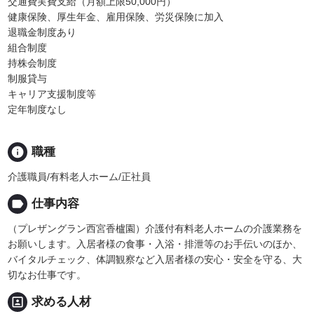
交通費実費支給（月額上限50,000円）
健康保険、厚生年金、雇用保険、労災保険に加入
退職金制度あり
組合制度
持株会制度
制服貸与
キャリア支援制度等
定年制度なし
info
職種
介護職員/有料老人ホーム/正社員
label
仕事内容
（プレザングラン西宮香櫨園）介護付有料老人ホームの介護業務を
お願いします。入居者様の食事・入浴・排泄等のお手伝いのほか、
バイタルチェック、体調観察など入居者様の安心・安全を守る、大
切なお仕事です。
portrait
求める人材