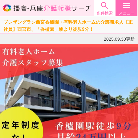

menu
条件検索
メニュー
プレザングラン西宮香櫨園・有料老人ホームの介護職求人【正
社員】西宮市、「香櫨園」駅より徒歩9分！
2025.09.30更新