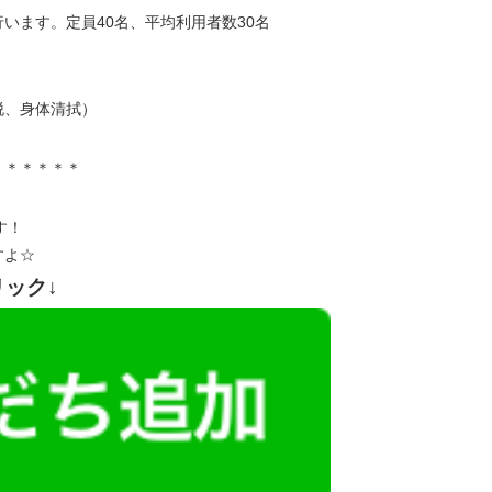
います。定員40名、平均利用者数30名
脱、身体清拭）
＊＊＊＊＊＊
す！
すよ☆
リック↓