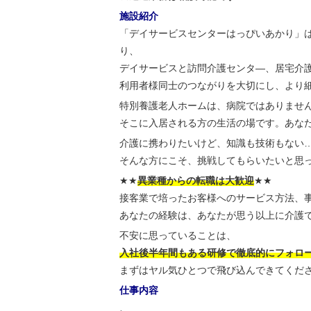
施設紹介
「デイサービスセンターはっぴいあかり」
り、
デイサービスと訪問介護センタ―、居宅介
利用者様同士のつながりを大切にし、より
特別養護老人ホームは、病院ではありませ
そこに入居される方の生活の場です。あな
介護に携わりたいけど、知識も技術もない
そんな方にこそ、挑戦してもらいたいと思
★★
異業種からの転職は大歓迎
★★
接客業で培ったお客様へのサービス方法、
あなたの経験は、あなたが思う以上に介護
不安に思っていることは、
入社後半年間もある研修で徹底的にフォロ
まずはヤル気ひとつで飛び込んできてくだ
仕事内容
、