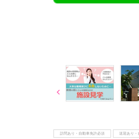
【今まさに indeed を見ている方へ】
掲載元であれば、非公開求人もお知らせできプ
播磨・兵庫介護転職サーチでは、この条件に類
詳しくは・・・青いボタンをクリック♪
※「応募先へ進む」の青いボタンをクリックし
是非、掲載元をご覧ください。

「喫煙可能区域での業務
なし」
訪問あり・自動車免許必須
送迎あり・