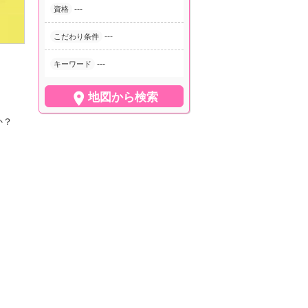
---
資格
---
こだわり条件
---
キーワード

地図から検索
か？