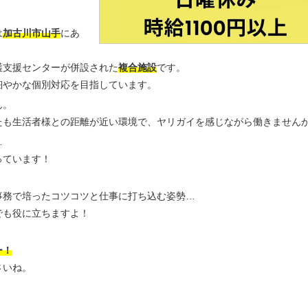
は
加古川市山手
にあ
護支援センターが併設された
複合施設
です。
細やかな個別対応を目指しています。
ん。
たも生活者様との距離が近い環境で、ヤリガイを感じながら働きません
…
っています！
事務で培ったコツコツと仕事に打ち込む姿勢…
でも役に立ちますよ！
ー！
さいね。