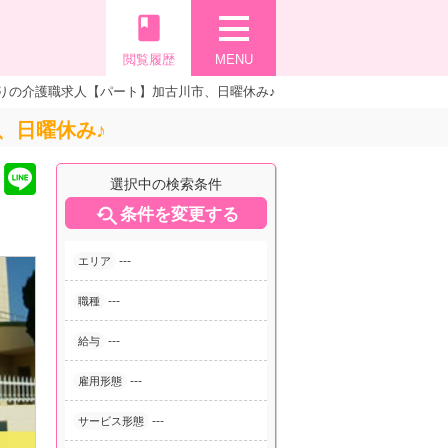
book
閲覧履歴
MENU
りの介護職求人【パート】加古川市、日曜休み♪
、日曜休み♪
選択中の検索条件

条件を変更する
---
エリア
---
職種
---
給与
---
雇用形態
---
サービス形態