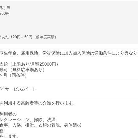
る手当
00円
間あたり20円～50円（前年度実績）
厚生年金、雇用保険、労災保険に加入加入保険は労働条件により異なり
給（上限あり/月額25000円）
勤可（無料駐車場あり）
3ヶ月（同条件）
デイサービス/パート
を利用する高齢者等の介護を行います。
利用者の
レクレーション、掃除、洗濯
食事、入浴、排泄、衣類の着脱、身体清拭
務
をします。