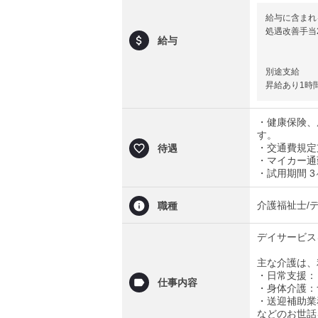
給与に含まれ
処遇改善手当2
給与
別途支給
昇給あり1時
・健康保険、
す。
・交通費規定支
待遇
・マイカー通
・試用期間 
介護福祉士/
職種
デイサービス
主な介護は、
・日常支援：
仕事内容
・身体介護：
・送迎補助業
などのお世話