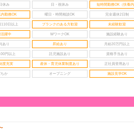
日休み
日・祝休み
短時間勤務OK（扶養
以内勤務OK
曜日・時間相談OK
完全週休2日制
110日以上
ブランクのある方歓迎
未経験歓迎
婦活躍中
WワークOK
施設経験あり
与あり
昇給あり
月給20万円以上
100円以上
託児施設あり
資格手当あり
制度充実
産休・育児休業制度あり
正社員登用あり
駅ちか
オープニング
施設見学OK
円〜