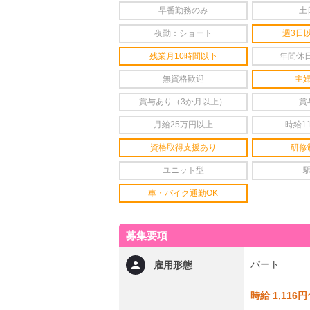
早番勤務のみ
土
夜勤：ショート
週3日
残業月10時間以下
年間休日
無資格歓迎
主
賞与あり（3か月以上）
賞
月給25万円以上
時給1
資格取得支援あり
研修
ユニット型
車・バイク通勤OK
募集要項
パート
雇用形態
時給 1,116