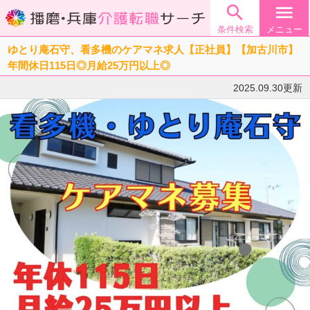

menu
条件検索
メニュー
ゆとり庵石守、看多機のケアマネ求人【正社員】【加古川市】
年間休日115日◎月給25万円以上◎
2025.09.30更新