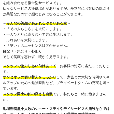
を組み合わせる複合型サービスです。
様々なサービスの提供場面がありますが、基本的にお客様の顔ぶり
は共通なためすぐ顔なじみになることができます。
～
みんなの笑顔があふれるゆとりある家
～
・「その人らしさ」を大切にします。
・一人ひとりに寄り添って共に生活します。
・ふれあいを大切にします。
・「笑い」のエッセンスは欠かせません。
目配り・気配り・心配り
そして笑顔を忘れず、暖かく見守ります。
スタッフで協力しあい助けあって
、お客様の対応に当たっておりま
す。
オンとオフの切り替えをしっかり
して、家族との大切な時間やスキ
ルアップのための勉強時間など、プライベートタイムの充実を図っ
ています。
スタッフ同士の仲の良さも自慢
です。私たちと一緒に働きません
か。
地域密着型小人数のショートステイやデイサービスの施設ならでは