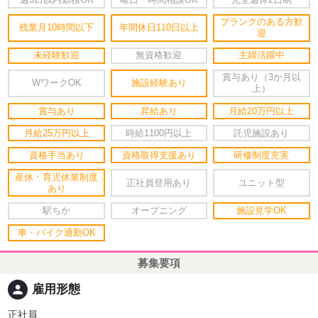
週3日以内勤務OK
曜日・時間相談OK
完全週休2日制
ブランクのある方歓
残業月10時間以下
年間休日110日以上
迎
未経験歓迎
無資格歓迎
主婦活躍中
賞与あり（3か月以
WワークOK
施設経験あり
上）
賞与あり
昇給あり
月給20万円以上
月給25万円以上
時給1100円以上
託児施設あり
資格手当あり
資格取得支援あり
研修制度充実
産休・育児休業制度
正社員登用あり
ユニット型
あり
駅ちか
オープニング
施設見学OK
車・バイク通勤OK
募集要項
person
雇用形態
正社員