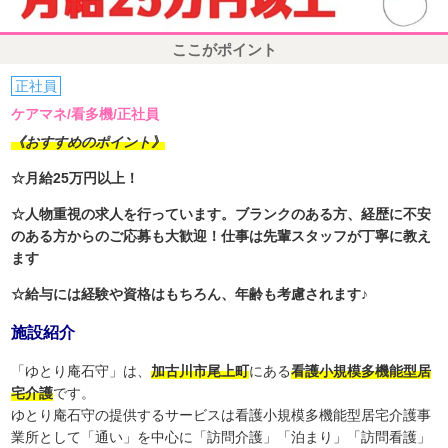
ここがポイント
正社員
ケアマネ/看多機/正社員
《おすすめのポイント》
☆月給25万円以上！
☆人物重視の求人を行っています。ブランクのある方、経歴に不安
のある方からのご応募も大歓迎！仕事は先輩スタッフが丁寧に教え
ます
☆給与には経験や資格はもちろん、年齢も考慮されます♪
施設紹介
「ゆとり庵石守」は、
加古川市尾上町
にある
看護小規模多機能型居
宅介護
です。
ゆとり庵石守の提供するサービスは看護小規模多機能型居宅介護事
業所として「通い」を中心に「訪問介護」「泊まり」「訪問看護」