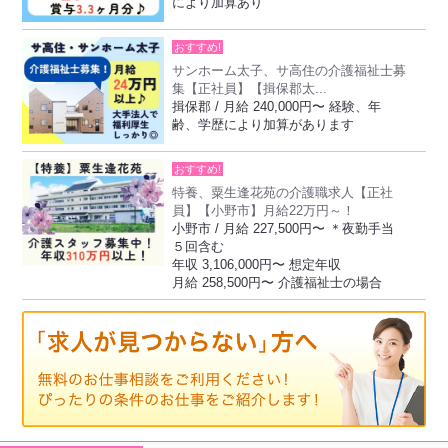
により加算あり
おすすめ!
サンホーム太子、サ高住の介護福祉士募
集【正社員】【揖保郡太...
揖保郡 / 月給 240,000円〜 経験、年
齢、学歴により加算があります
おすすめ!
特養、粟生逢花苑の介護職求人【正社
員】【小野市】月給22万円～！
小野市 / 月給 227,500円〜 ＊夜勤手当
５回含む
年収 3,106,000円〜 想定年収
月給 258,500円〜 介護福祉士の場合