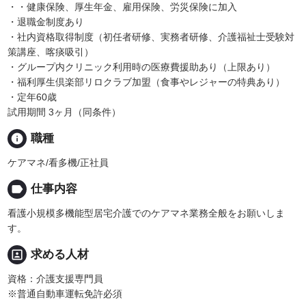
・・健康保険、厚生年金、雇用保険、労災保険に加入
・退職金制度あり
・社内資格取得制度（初任者研修、実務者研修、介護福祉士受験対
策講座、喀痰吸引）
・グループ内クリニック利用時の医療費援助あり（上限あり）
・福利厚生倶楽部リロクラブ加盟（食事やレジャーの特典あり）
・定年60歳
試用期間 3ヶ月（同条件）
info
職種
ケアマネ/看多機/正社員
label
仕事内容
看護小規模多機能型居宅介護でのケアマネ業務全般をお願いしま
す。
portrait
求める人材
資格：介護支援専門員
※普通自動車運転免許必須