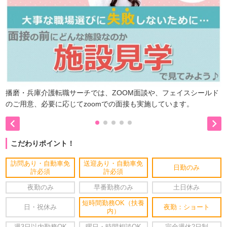
播磨・兵庫介護転職サーチでは、ZOOM面談や、フェイスシールド
のご用意、必要に応じてzoomでの面接も実施しています。


こだわりポイント！
訪問あり・自動車免
送迎あり・自動車免
日勤のみ
許必須
許必須
夜勤のみ
早番勤務のみ
土日休み
短時間勤務OK（扶養
日・祝休み
夜勤：ショート
内）