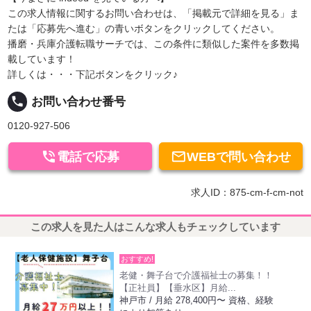
この求人情報に関するお問い合わせは、「掲載元で詳細を見る」ま
たは「応募先へ進む」の青いボタンをクリックしてください。
播磨・兵庫介護転職サーチでは、この条件に類似した案件を多数掲
載しています！
詳しくは・・・下記ボタンをクリック♪
local_phone
お問い合わせ番号
0120-927-506


電話で応募
WEBで問い合わせ
求人ID：875-cm-f-cm-not
この求人を見た人はこんな求人もチェックしています
おすすめ!
老健・舞子台で介護福祉士の募集！！
【正社員】【垂水区】月給...
神戸市 / 月給 278,400円〜 資格、経験