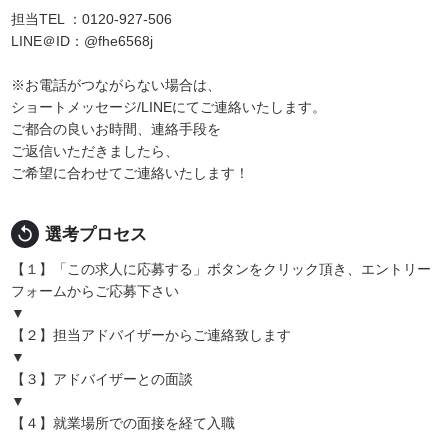
担当TEL ：0120-927-506
LINE＠ID：@fhe6568j
※お電話がつながらない場合は、
ショートメッセージ/LINEにてご連絡いたします。
ご都合の良いお時間、連絡手段を
ご返信いただきましたら、
ご希望に合わせてご連絡いたします！
replay
選考プロセス
【１】「この求人に応募する」ボタンをクリック頂き、エントリー
フォームからご応募下さい
▼
【２】担当アドバイザーからご連絡致します
▼
【３】アドバイザーとの面談
▼
【４】就業場所での面接を経て入職