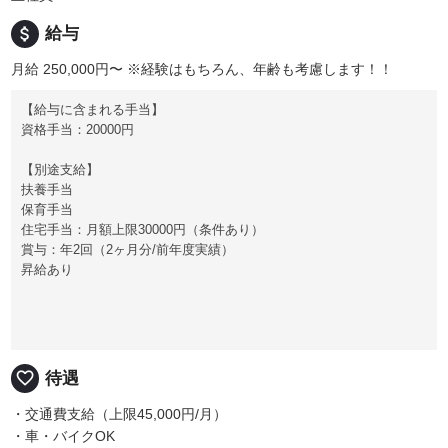
attach_money
給与
月給 250,000円〜
※経験はもちろん、年齢も考慮します！！
【給与に含まれる手当】
資格手当：20000円
【別途支給】
扶養手当
保育手当
住宅手当：月額上限30000円（条件あり）
賞与：年2回（2ヶ月分/前年度実績）
昇給あり
favorite_border
待遇
・交通費支給（上限45,000円/月）
・車・バイクOK