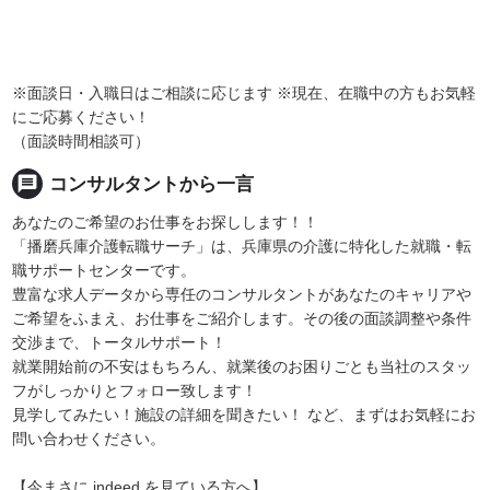
※面談日・入職日はご相談に応じます ※現在、在職中の方もお気軽
にご応募ください！
（面談時間相談可）
message
コンサルタントから一言
あなたのご希望のお仕事をお探しします！！
「播磨兵庫介護転職サーチ」は、兵庫県の介護に特化した就職・転
職サポートセンターです。
豊富な求人データから専任のコンサルタントがあなたのキャリアや
ご希望をふまえ、お仕事をご紹介します。その後の面談調整や条件
交渉まで、トータルサポート！
就業開始前の不安はもちろん、就業後のお困りごとも当社のスタッ
フがしっかりとフォロー致します！
見学してみたい！施設の詳細を聞きたい！ など、まずはお気軽にお
問い合わせください。
【今まさに indeed を見ている方へ】