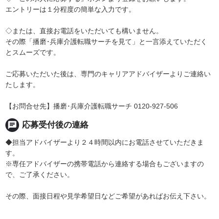
エントリーは１分程度の簡単な入力です。
◇または、直接お電話をいただいても構いません。
その際「播磨･兵庫介護転職サーチを見て」と一言添えていただく
とスムーズです。
ご応募いただいた後は、専門のキャリアアドバイザーよりご連絡い
たします。
【お問合せ先】播磨･兵庫介護転職サーチ 0120-927-506
chat
応募受付後の連絡
◆担当アドバイザーより２４時間以内にお電話させていただきま
す。
※専任アドバイザーの携帯電話から連絡する場合もございますの
で、ご了承ください。
その際、面接日程や見学希望日などご希望があればお伝え下さい。