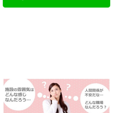
【今まさに indeed を見ている方へ】
掲載元であれば、非公開求人もお知らせできプレミアム求人も多数！
播磨・兵庫介護転職サーチでは、この条件に類似した案件を多数掲載し
ています！
詳しくは・・・青いボタンをクリック♪
※「応募先へ進む」の青いボタンをクリックしても応募とはなりません
ので、
是非、掲載元をご覧ください。
ック♪