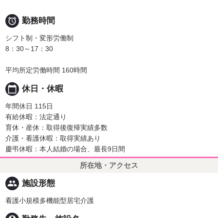

勤務時間
シフト制・変形労働制
8：30～17：30
平均所定労働時間 160時間
calendar_today
休日・休暇
年間休日 115日
有給休暇：法定通り
育休・産休：取得後復帰実績多数
介護・看護休暇：取得実績あり
慶弔休暇：本人結婚の場合、最長9日間
所在地・アクセス
people
施設形態
看護小規模多機能型居宅介護