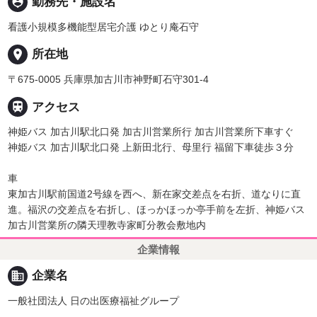
person_pin
勤務先・施設名
看護小規模多機能型居宅介護 ゆとり庵石守
place
所在地
〒675-0005 兵庫県加古川市神野町石守301-4

アクセス
神姫バス 加古川駅北口発 加古川営業所行 加古川営業所下車すぐ
神姫バス 加古川駅北口発 上新田北行、母里行 福留下車徒歩３分
車
東加古川駅前国道2号線を西へ、新在家交差点を右折、道なりに直
進。福沢の交差点を右折し、ほっかほっか亭手前を左折、神姫バス
加古川営業所の隣天理教寺家町分教会敷地内
企業情報
business
企業名
一般社団法人 日の出医療福祉グループ