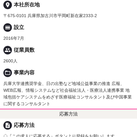
place
本社所在地
〒675-0101 兵庫県加古川市平岡町新在家2333-2
calendar_view_day
設立
2016年7月
people
従業員数
2600人
folder_open
事業内容
兵庫大学連携奨学金、日の出塾など地域公益事業の推進 広報、
WEB広報、情報システムなど社会福祉法人・医療法人連携事業 地
域包括ケアシステムをめざす医療福祉コンサルタント及び中国事業
に関するコンサルタント
応募方法
description
応募方法
◇『この求人に応募する』ボタンより登録をお願いします。