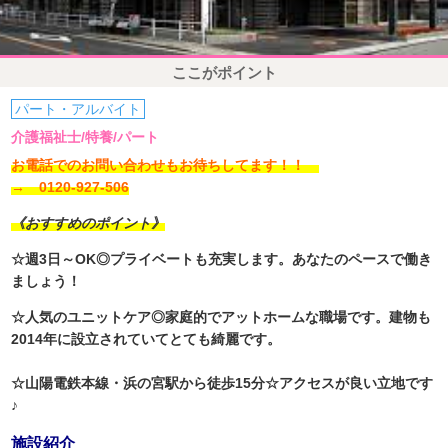
ここがポイント
パート・アルバイト
介護福祉士/特養/パート
お電話でのお問い合わせもお待ちしてます！！
→ 0120-927-506
《おすすめのポイント》
☆週3日～OK◎プライベートも充実します。あなたのペースで働き
ましょう！
☆人気のユニッ
トケア◎家庭的でアットホームな職場です。建物も
2014年に設立されていてとても綺麗です。
☆山陽電鉄本線・浜の宮駅から徒歩15分☆アクセスが良い立地です
♪
施設紹介