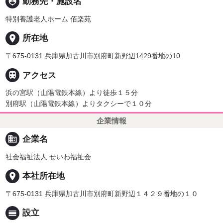
person_pin
勤務先・施設名
特別養護老人ホーム 佰楽苑
place
所在地
〒675-0131 兵庫県加古川市別府町新野辺1429番地の10

アクセス
浜の宮駅（山陽電鉄本線）より徒歩１５分
別府駅（山陽電鉄本線）よりタクシーで１０分
企業情報
business
企業名
社会福祉法人 せいわ福祉会
place
本社所在地
〒675-0131 兵庫県加古川市別府町新野辺１４２９番地の１０
calendar_view_day
設立