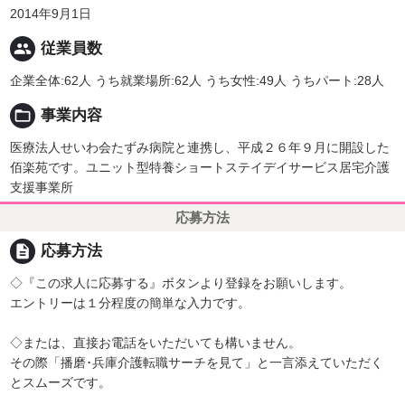
2014年9月1日
people
従業員数
企業全体:62人 うち就業場所:62人 うち女性:49人 うちパート:28人
folder_open
事業内容
医療法人せいわ会たずみ病院と連携し、平成２６年９月に開設した
佰楽苑です。ユニット型特養ショートステイデイサービス居宅介護
支援事業所
応募方法
description
応募方法
◇『この求人に応募する』ボタンより登録をお願いします。
エントリーは１分程度の簡単な入力です。
◇または、直接お電話をいただいても構いません。
その際「播磨･兵庫介護転職サーチを見て」と一言添えていただく
とスムーズです。