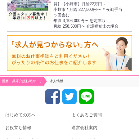
員】【小野市】月給22万円～！
小野市 / 月給 227,500円〜 ＊夜勤手当
５回含む
年収 3,106,000円〜 想定年収
月給 258,500円〜 介護福祉士の場合
播磨・兵庫介護転職サーチ
求人情報
はじめての方へ
よくあるご質問
お役立ち情報
運営会社案内