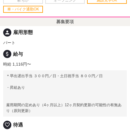
駅ちか
オープニング
施設見学OK
車・バイク通勤OK
募集要項
person
雇用形態
パート
attach_money
給与
時給 1,116円〜
＊早出遅出手当 ３００円／日・土日祝手当 ８００円／日
・昇給あり
雇用期間の定めあり（4ヶ月以上）12ヶ月契約更新の可能性の有無あ
り（原則更新）
favorite_border
待遇