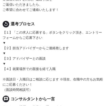
ご返信いただきましたら、
ご希望に合わせてご連絡いたします！
replay
選考プロセス
【１】「この求人に応募する」ボタンをクリック頂き、エントリー
フォームからご応募下さい
▼
【２】担当アドバイザーからご連絡致します
▼
【３】アドバイザーとの面談
▼
【４】就業場所での面接を経て入職
※面談日・入職日はご相談に応じます ※現在、在職中の方もお気軽
にご応募ください！
（面談時間相談可）
message
コンサルタントから一言