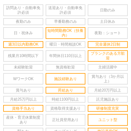
訪問あり・自動車免
送迎あり・自動車免
日勤のみ
許必須
許必須
夜勤のみ
早番勤務のみ
土日休み
短時間勤務OK（扶養
日・祝休み
夜勤：ショート
内）
週3日以内勤務OK
曜日・時間相談OK
完全週休2日制
ブランクのある方歓
残業月10時間以下
年間休日110日以上
迎
未経験歓迎
無資格歓迎
主婦活躍中
賞与あり（3か月以
WワークOK
施設経験あり
上）
賞与あり
昇給あり
月給20万円以上
月給25万円以上
時給1100円以上
託児施設あり
資格手当あり
資格取得支援あり
研修制度充実
産休・育児休業制度
正社員登用あり
ユニット型
あり