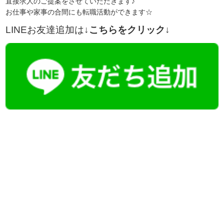
直接求人のご提案をさせていただきます♪
お仕事や家事の合間にも転職活動ができます☆
LINEお友達追加は
↓こちらをクリック↓
【今まさに indeed を見ている方へ】
掲載元であれば、非公開求人もお知らせできプレミアム求人も多数！
播磨・兵庫介護転職サーチでは、この条件に類似した案件を多数掲載し
ています！
詳しくは・・・青いボタンをクリック♪
※「応募先へ進む」の青いボタンをクリックしても応募とはなりません
ので、
是非、掲載元をご覧ください。