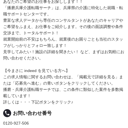
あなたのご希望のお仕事をお探しします！！
「播磨兵庫介護転職サーチ」は、兵庫県の介護に特化した就職・転
職サポートセンターです。
豊富な求人データから専任のコンサルタントがあなたのキャリアや
ご希望をふまえ、お仕事をご紹介します。その後の面談調整や条件
交渉まで、トータルサポート！
就業開始前の不安はもちろん、就業後のお困りごとも当社のスタッ
フがしっかりとフォロー致します！
見学してみたい！施設の詳細を聞きたい！ など、まずはお気軽にお
問い合わせください。
【今まさに indeed を見ている方へ】
この求人情報に関するお問い合わせは、「掲載元で詳細を見る」ま
たは「応募先へ進む」の青いボタンをクリックしてください。
播磨・兵庫介護転職サーチでは、この条件に類似した案件を多数掲
載しています！
詳しくは・・・下記ボタンをクリック♪
local_phone
お問い合わせ番号
0120-927-506