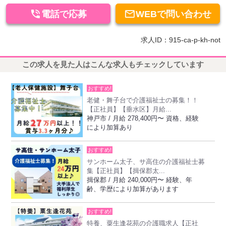


電話で応募
WEBで問い合わせ
求人ID：915-ca-p-kh-not
この求人を見た人はこんな求人もチェックしています
おすすめ!
老健・舞子台で介護福祉士の募集！！
【正社員】【垂水区】月給...
神戸市 / 月給 278,400円〜 資格、経験
により加算あり
おすすめ!
サンホーム太子、サ高住の介護福祉士募
集【正社員】【揖保郡太...
揖保郡 / 月給 240,000円〜 経験、年
齢、学歴により加算があります
おすすめ!
特養、粟生逢花苑の介護職求人【正社