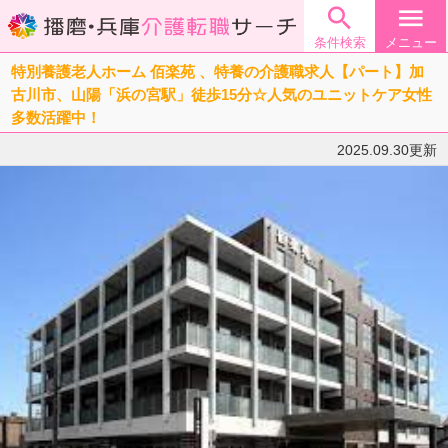

menu
条件検索
メニュー
特別養護老人ホーム 佰楽苑 、特養の介護職求人【パート】加
古川市、山陽「浜の宮駅」徒歩15分☆人気のユニットケア女性
多数活躍中！
2025.09.30更新