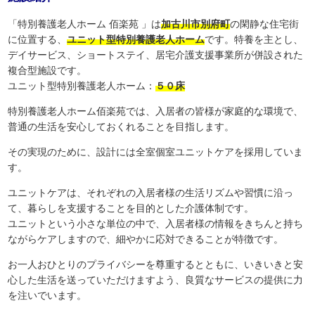
「特別養護老人ホーム 佰楽苑 」は
加古川市別府町
の閑静な住宅街
に位置する、
ユニット型特別養護老人ホーム
です。特養を主とし、
デイサービス、ショートステイ、居宅介護支援事業所が併設された
複合型施設です。
ユニット型特別養護老人ホーム：
５０床
特別養護老人ホーム佰楽苑では、入居者の皆様が家庭的な環境で、
普通の生活を安心しておくれることを目指します。
その実現のために、設計には全室個室ユニットケアを採用していま
す。
ユニットケアは、それぞれの入居者様の生活リズムや習慣に沿っ
て、暮らしを支援することを目的とした介護体制です。
ユニットという小さな単位の中で、入居者様の情報をきちんと持ち
ながらケアしますので、細やかに応対できることが特徴です。
お一人おひとりのプライバシーを尊重するとともに、いきいきと安
心した生活を送っていただけますよう、良質なサービスの提供に力
を注いでいます。