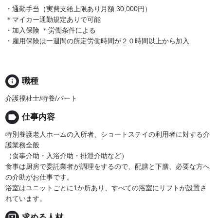
・通勤手当（実費支給上限あり月額:30,000円）
＊マイカー通勤規定ありで可能
・加入保険 ＊労働条件による
・雇用保険は一週間の所定労働時間が２０時間以上から加入
info
職種
介護福祉士/特養/パート
label
仕事内容
特別養護老人ホームの入所者、ショートステイの利用者に対する介
護業務全般
（食事介助・入浴介助・排泄介助など）
食事は厨房で委託業者が調理をするので、配膳と下膳、必要な方へ
の介助がお仕事です。
浴室はユニットごとに1か所あり、すべての浴室にリフトが設置さ
れています。
portrait
求める人材