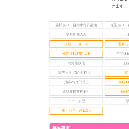
きます。
訪問あり・自動車免許必須
送迎あり・
早番勤務のみ
土
夜勤：ショート
週3日
残業月10時間以下
年間休日
無資格歓迎
主
賞与あり（3か月以上）
賞
月給25万円以上
時給1
資格取得支援あり
研修
ユニット型
車・バイク通勤OK
募集要項