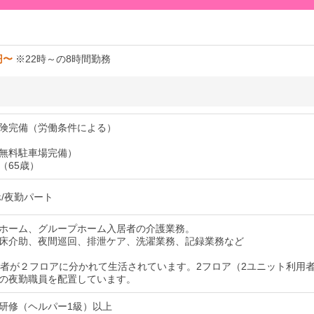
円〜
※22時～の8時間勤務
険完備（労働条件による）
無料駐車場完備）
（65歳）
ホ/夜勤パート
ホーム、グループホーム入居者の介護業務。
床介助、夜間巡回、排泄ケア、洗濯業務、記録業務など
用者が２フロアに分かれて生活されています。2フロア（2ユニット利用
の夜勤職員を配置しています。
研修（ヘルパー1級）以上