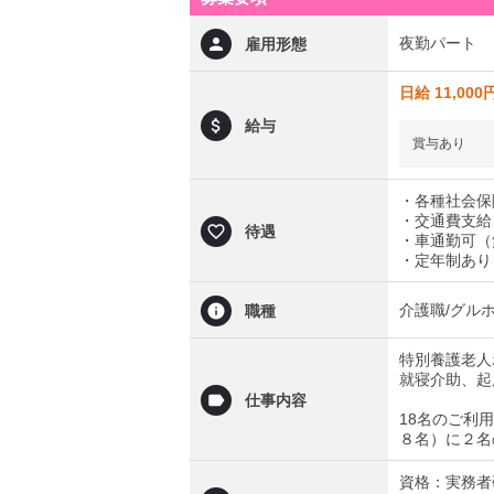
夜勤パート
雇用形態
日給 11,000
給与
賞与あり
・各種社会保
・交通費支給
待遇
・車通勤可（
・定年制あり
介護職/グル
職種
特別養護老人
就寝介助、起
仕事内容
18名のご利
８名）に２名
資格：実務者