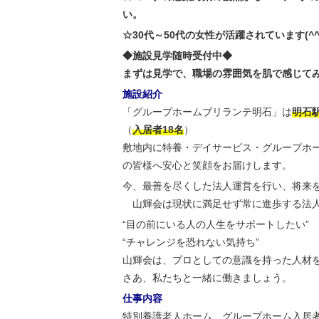
い。
☆30代～50代の女性が活躍されています(^^
◆施設見学随時受付中◆
まずは見学で、職場の雰囲気を肌で感じて
施設紹介
「グループホームブリランテ明石」は
明石
（
入居者18名
）
敷地内に特養・デイサービス・グループホ
の皆様へ安心と笑顔をお届けします。
今、最善を尽くした法人運営を行い、将来
山輝会は現状に満足せず常に進歩する法
“目の前にいる人の人生をサポートしたい”
“チャレンジを恐れない気持ち”
山輝会は、プロとしての意識を持った人材
さあ、私たちと一緒に働きましょう。
仕事内容
特別養護老人ホーム、グループホーム入居