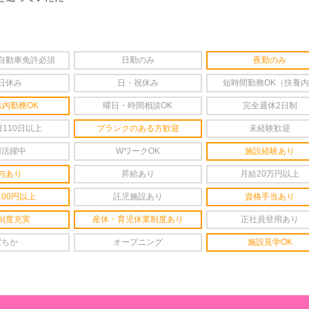
自動車免許必須
日勤のみ
夜勤のみ
日休み
日・祝休み
短時間勤務OK（扶養
以内勤務OK
曜日・時間相談OK
完全週休2日制
110日以上
ブランクのある方歓迎
未経験歓迎
婦活躍中
WワークOK
施設経験あり
与あり
昇給あり
月給20万円以上
100円以上
託児施設あり
資格手当あり
制度充実
産休・育児休業制度あり
正社員登用あり
駅ちか
オープニング
施設見学OK