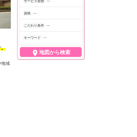
---
サービス形態
---
資格
---
こだわり条件
---
キーワード
す。

地図から検索
や地域