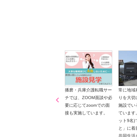
【今まさに indeed を見ている方へ】
掲載元であれば、非公開求人もお知らせできプ
播磨・兵庫介護転職サーチでは、この条件に類
詳しくは・・・青いボタンをクリック♪
※「応募先へ進む」の青いボタンをクリックし
是非、掲載元をご覧ください。
「喫煙可能区域での業務
播磨・兵庫介護転職サー
常に地域

なし」
チでは、ZOOM面談や必
りを大切
要に応じてzoomでの面
施設でい
接も実施しています。
ています
ット9名
と」に着
共同生活