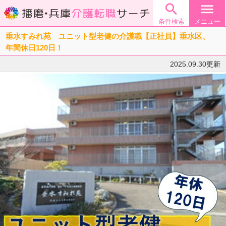

menu
条件検索
メニュー
垂水すみれ苑 ユニット型老健の介護職【正社員】垂水区、
年間休日120日！
2025.09.30更新