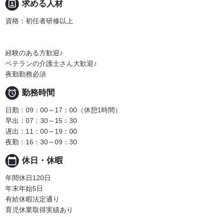
portrait
求める人材
資格：初任者研修以上
経験のある方歓迎♪
ベテランの介護士さん大歓迎♪
夜勤勤務必須

勤務時間
日勤：09：00～17：00（休憩1時間）
早出：07：30～15：30
遅出：11：00～19：00
夜勤：16：30～09：30
calendar_today
休日・休暇
年間休日120日
年末年始5日
有給休暇法定通り
育児休業取得実績あり