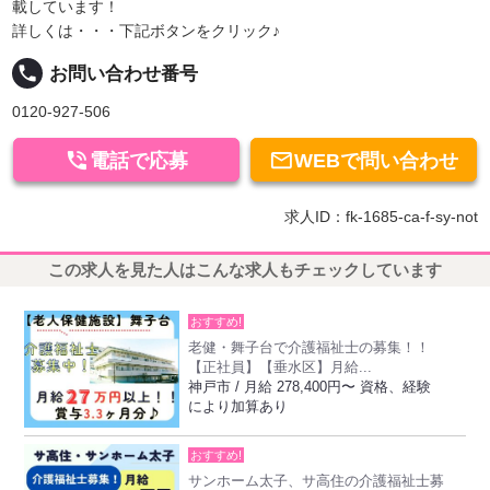
載しています！
詳しくは・・・下記ボタンをクリック♪
local_phone
お問い合わせ番号
0120-927-506


電話で応募
WEBで問い合わせ
求人ID：fk-1685-ca-f-sy-not
この求人を見た人はこんな求人もチェックしています
おすすめ!
老健・舞子台で介護福祉士の募集！！
【正社員】【垂水区】月給...
神戸市 / 月給 278,400円〜 資格、経験
により加算あり
おすすめ!
サンホーム太子、サ高住の介護福祉士募