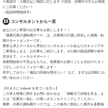
※面談日・入職日はご相談に応じます ※現在、在職中の方もお気軽
にご応募ください！
（面談時間相談可）
message
コンサルタントから一言
あなたのご希望のお仕事をお探しします！！
「播磨兵庫介護転職サーチ」は、兵庫県の介護に特化した就職・転
職サポートセンターです。
豊富な求人データから専任のコンサルタントがあなたのキャリアや
ご希望をふまえ、お仕事をご紹介します。その後の面談調整や条件
交渉まで、トータルサポート！
就業開始前の不安はもちろん、就業後のお困りごとも当社のスタッ
フがしっかりとフォロー致します！
見学してみたい！施設の詳細を聞きたい！ など、まずはお気軽にお
問い合わせください。
【今まさに indeed を見ている方へ】
この求人情報に関するお問い合わせは、「掲載元で詳細を見る」ま
たは「応募先へ進む」の青いボタンをクリックしてください。
播磨・兵庫介護転職サーチでは、この条件に類似した案件を多数掲