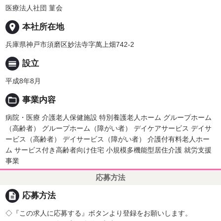
医療法人社団 菫会
place
本社所在地
兵庫県神戸市須磨区妙法寺字萬上畑742-2
calendar_view_day
設立
平成8年8月
folder_open
事業内容
病院・医療 介護老人保健施設 特別養護老人ホーム グループホーム
（高齢者） グループホーム（障がい者） デイケアサービス デイサ
ービス（高齢者） デイサービス（障がい者） 介護付有料老人ホー
ム サービス付き高齢者向け住宅 小規模多機能型居住介護 就労支援
事業
応募方法
description
応募方法
◇『この求人に応募する』ボタンより登録をお願いします。