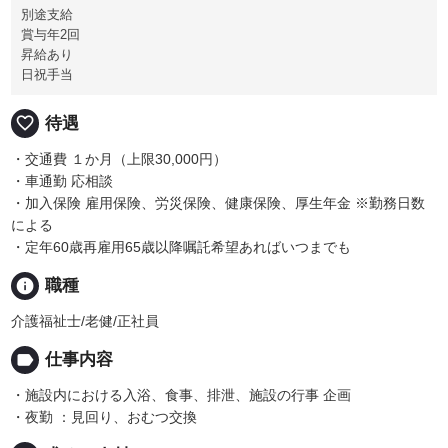
別途支給
賞与年2回
昇給あり
日祝手当
favorite_border
待遇
・交通費 １か月（上限30,000円）
・車通勤 応相談
・加入保険 雇用保険、労災保険、健康保険、厚生年金 ※勤務日数
による
・定年60歳再雇用65歳以降嘱託希望あればいつまでも
info
職種
介護福祉士/老健/正社員
label
仕事内容
・施設内における入浴、食事、排泄、施設の行事 企画
・夜勤 ：見回り、おむつ交換