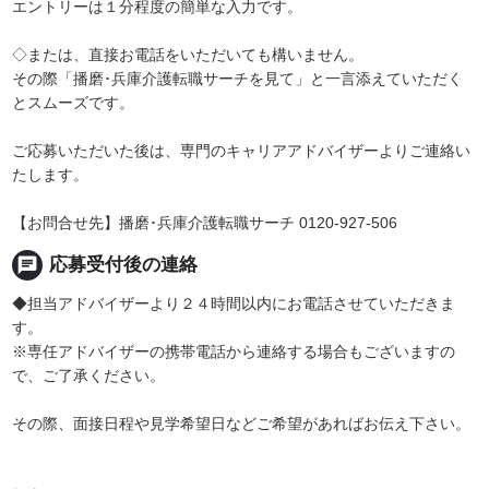
エントリーは１分程度の簡単な入力です。
◇または、直接お電話をいただいても構いません。
その際「播磨･兵庫介護転職サーチを見て」と一言添えていただく
とスムーズです。
ご応募いただいた後は、専門のキャリアアドバイザーよりご連絡い
たします。
【お問合せ先】播磨･兵庫介護転職サーチ 0120-927-506
chat
応募受付後の連絡
◆担当アドバイザーより２４時間以内にお電話させていただきま
す。
※専任アドバイザーの携帯電話から連絡する場合もございますの
で、ご了承ください。
その際、面接日程や見学希望日などご希望があればお伝え下さい。