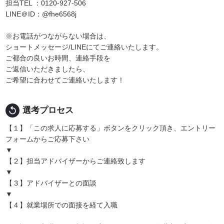
担当TEL ：0120-927-506
LINE＠ID：@fhe6568j
※お電話がつながらない場合は、
ショートメッセージ/LINEにてご連絡いたします。
ご都合の良いお時間、連絡手段を
ご返信いただきましたら、
ご希望に合わせてご連絡いたします！
replay
選考プロセス
【１】「この求人に応募する」ボタンをクリック頂き、エントリー
フォームからご応募下さい
▼
【２】担当アドバイザーからご連絡致します
▼
【３】アドバイザーとの面談
▼
【４】就業場所での面接を経て入職