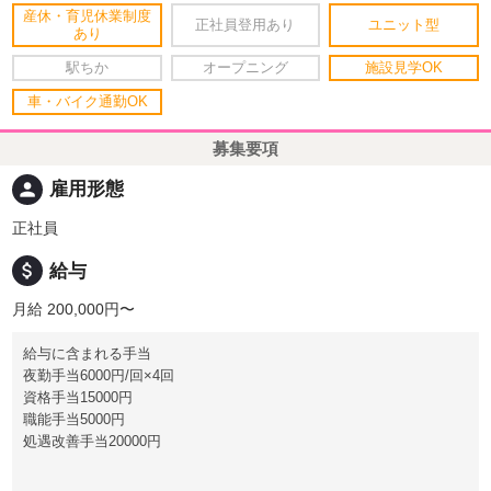
産休・育児休業制度
正社員登用あり
ユニット型
あり
駅ちか
オープニング
施設見学OK
車・バイク通勤OK
募集要項
person
雇用形態
正社員
attach_money
給与
月給 200,000円〜
給与に含まれる手当
夜勤手当6000円/回×4回
資格手当15000円
職能手当5000円
処遇改善手当20000円