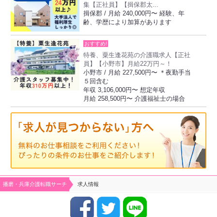
集【正社員】【揖保郡太...
揖保郡 / 月給 240,000円〜 経験、年
齢、学歴により加算があります
おすすめ!
特養、粟生逢花苑の介護職求人【正社
員】【小野市】月給22万円～！
小野市 / 月給 227,500円〜 ＊夜勤手当
５回含む
年収 3,106,000円〜 想定年収
月給 258,500円〜 介護福祉士の場合
播磨・兵庫介護転職サーチ
求人情報