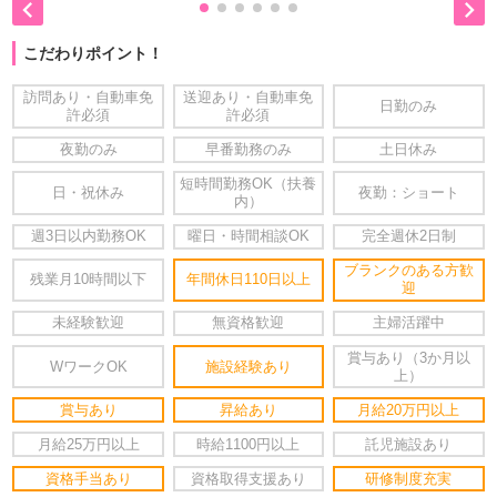


こだわりポイント！
訪問あり・自動車免
送迎あり・自動車免
日勤のみ
許必須
許必須
夜勤のみ
早番勤務のみ
土日休み
短時間勤務OK（扶養
日・祝休み
夜勤：ショート
内）
週3日以内勤務OK
曜日・時間相談OK
完全週休2日制
ブランクのある方歓
残業月10時間以下
年間休日110日以上
迎
未経験歓迎
無資格歓迎
主婦活躍中
賞与あり（3か月以
WワークOK
施設経験あり
上）
賞与あり
昇給あり
月給20万円以上
月給25万円以上
時給1100円以上
託児施設あり
資格手当あり
資格取得支援あり
研修制度充実