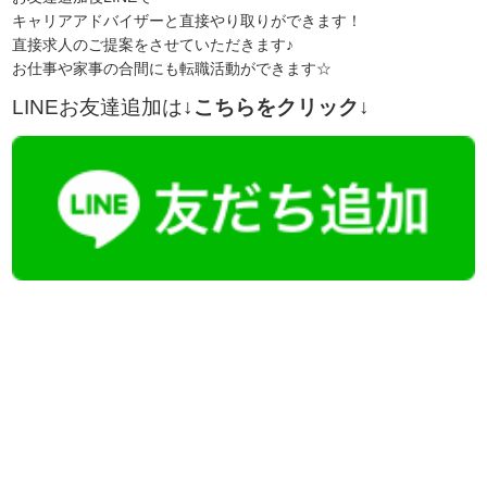
キャリアアドバイザーと直接やり取りができます！
直接求人のご提案をさせていただきます♪
お仕事や家事の合間にも転職活動ができます☆
LINEお友達追加は
↓こちらをクリック↓
【今まさに indeed を見ている方へ】
掲載元であれば、非公開求人もお知らせできプレミアム求人も多数！
播磨・兵庫介護転職サーチでは、この条件に類似した案件を多数掲載し
ています！
詳しくは・・・青いボタンをクリック♪
※「応募先へ進む」の青いボタンをクリックしても応募とはなりません
ので、