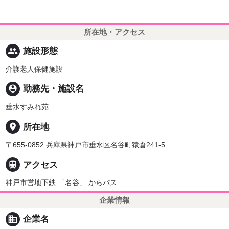
所在地・アクセス
people
施設形態
介護老人保健施設
person_pin
勤務先・施設名
垂水すみれ苑
place
所在地
〒655-0852 兵庫県神戸市垂水区名谷町猿倉241-5

アクセス
神戸市営地下鉄 「名谷」 からバス
企業情報
business
企業名