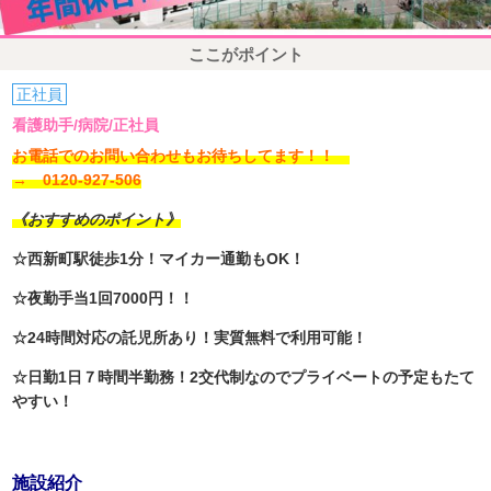
ここがポイント
正社員
看護助手/病院/正社員
お電話でのお問い合わせもお待ちしてます！！
→ 0120-927-506
《おすすめのポイント》
☆西新町駅徒歩1分！マイカー通勤もOK！
☆夜勤手当1回7000円！！
☆24時間対応の託児所あり！実質無料で利用可能！
☆日勤1日７時間半勤務！2交代制なのでプライベートの予定もたて
やすい！
施設紹介