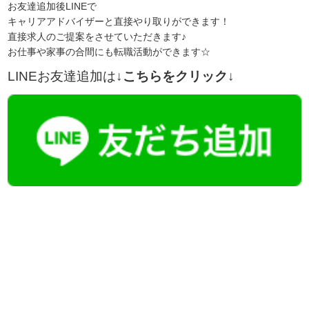
お友達追加後LINEで
キャリアアドバイザーと直接やり取りができます！
直接求人のご提案をさせていただきます♪
お仕事や家事の合間にも転職活動ができます☆
LINEお友達追加は
↓こちらをクリック↓
【今まさに indeed を見ている方へ】
掲載元であれば、非公開求人もお知らせできプレミアム求人も多数！
播磨・兵庫介護転職サーチでは、この条件に類似した案件を多数掲載し
ています！
詳しくは・・・青いボタンをクリック♪
※「応募先へ進む」の青いボタンをクリックしても応募とはなりません
ので、