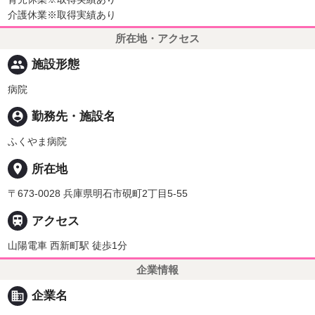
介護休業※取得実績あり
所在地・アクセス
people
施設形態
病院
person_pin
勤務先・施設名
ふくやま病院
place
所在地
〒673-0028 兵庫県明石市硯町2丁目5-55

アクセス
山陽電車 西新町駅 徒歩1分
企業情報
business
企業名