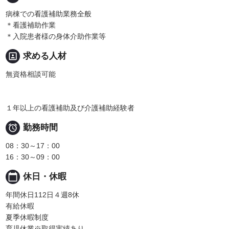
病棟での看護補助業務全般
＊看護補助作業
＊入院患者様の身体介助作業等
portrait
求める人材
無資格相談可能
１年以上の看護補助及び介護補助経験者

勤務時間
08：30～17：00
16：30～09：00
calendar_today
休日・休暇
年間休日112日４週8休
有給休暇
夏季休暇制度
育児休業※取得実績あり