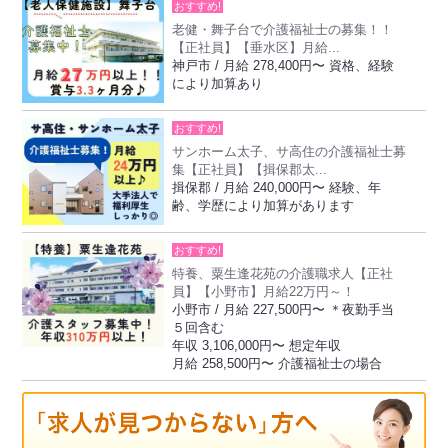
おすすめ!
老健・舞子台で介護福祉士の募集！！
【正社員】【垂水区】月給...
神戸市 / 月給 278,400円〜 資格、経験
により加算あり
おすすめ!
サンホーム太子、サ高住の介護福祉士募
集【正社員】【揖保郡太...
揖保郡 / 月給 240,000円〜 経験、年
齢、学歴により加算があります
おすすめ!
特養、粟生逢花苑の介護職求人【正社
員】【小野市】月給22万円～！
小野市 / 月給 227,500円〜 ＊夜勤手当
５回含む
年収 3,106,000円〜 想定年収
月給 258,500円〜 介護福祉士の場合