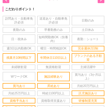
こだわりポイント！
訪問あり・自動車免
送迎あり・自動車免
日勤のみ
許必須
許必須
夜勤のみ
早番勤務のみ
土日休み
短時間勤務OK（扶養
日・祝休み
夜勤：ショート
内）
週3日以内勤務OK
曜日・時間相談OK
完全週休2日制
ブランクのある方歓
残業月10時間以下
年間休日110日以上
迎
未経験歓迎
無資格歓迎
主婦活躍中
賞与あり（3か月以
WワークOK
施設経験あり
上）
賞与あり
昇給あり
月給20万円以上
月給25万円以上
時給1100円以上
託児施設あり
資格手当あり
資格取得支援あり
研修制度充実