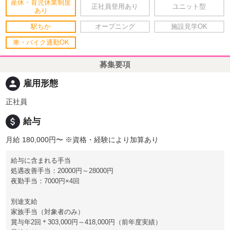
産休・育児休業制度
正社員登用あり
ユニット型
あり
駅ちか
オープニング
施設見学OK
車・バイク通勤OK
募集要項
person
雇用形態
正社員
attach_money
給与
月給 180,000円〜
※資格・経験により加算あり
給与に含まれる手当
処遇改善手当：20000円～28000円
夜勤手当：7000円×4回
別途支給
家族手当（対象者のみ）
賞与年2回＊303,000円～418,000円（前年度実績）