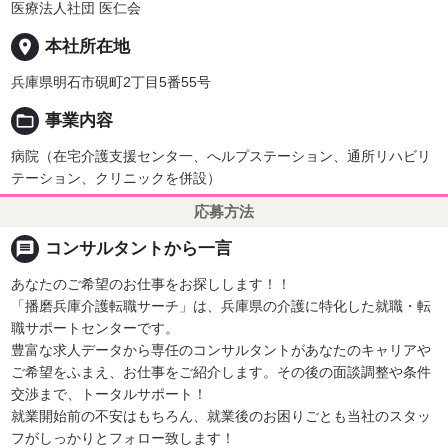
医療法人社団 医仁会
place
本社所在地
兵庫県明石市硯町2丁目5番55号
folder_open
事業内容
病院（在宅介護支援センタ一、へルプステーション、通所リハビリ
テーション、クリニックを併設）
応募方法
message
コンサルタントから一言
あなたのご希望のお仕事をお探しします！！
「播磨兵庫介護転職サーチ」は、兵庫県の介護に特化した就職・転
職サポートセンターです。
豊富な求人データから専任のコンサルタントがあなたのキャリアや
ご希望をふまえ、お仕事をご紹介します。その後の面談調整や条件
交渉まで、トータルサポート！
就業開始前の不安はもちろん、就業後のお困りごとも当社のスタッ
フがしっかりとフォロー致します！