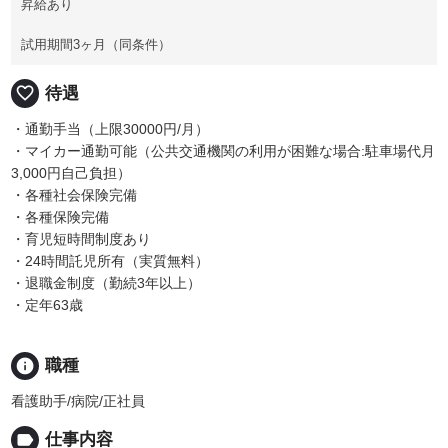
昇給あり
試用期間3ヶ月（同条件）
favorite_border
待遇
・通勤手当（上限30000円/月）
・マイカー通勤可能（公共交通機関の利用が困難な場合:駐車場代月
3,000円自己負担）
・各種社会保険完備
・各種保険完備
・育児短時間制度あり
・24時間託児所有（実質無料）
・退職金制度（勤続3年以上）
・定年63歳
info
職種
看護助手/病院/正社員
label
仕事内容