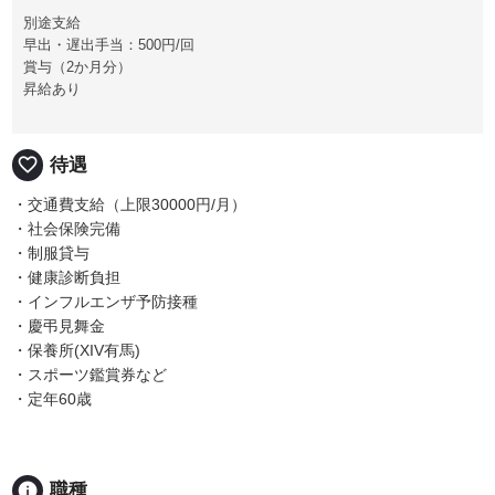
別途支給
早出・遅出手当：500円/回
賞与（2か月分）
昇給あり
favorite_border
待遇
・交通費支給（上限30000円/月）
・社会保険完備
・制服貸与
・健康診断負担
・インフルエンザ予防接種
・慶弔見舞金
・保養所(XIV有馬)
・スポーツ鑑賞券など
・定年60歳
info
職種