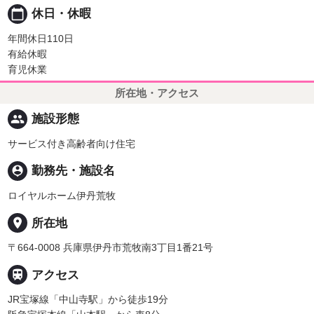
calendar_today
休日・休暇
年間休日110日
有給休暇
育児休業
所在地・アクセス
people
施設形態
サービス付き高齢者向け住宅
person_pin
勤務先・施設名
ロイヤルホーム伊丹荒牧
place
所在地
〒664-0008 兵庫県伊丹市荒牧南3丁目1番21号

アクセス
JR宝塚線「中山寺駅」から徒歩19分