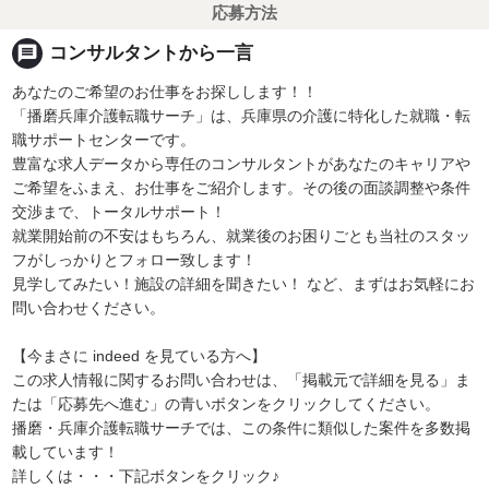
応募方法
message
コンサルタントから一言
あなたのご希望のお仕事をお探しします！！
「播磨兵庫介護転職サーチ」は、兵庫県の介護に特化した就職・転
職サポートセンターです。
豊富な求人データから専任のコンサルタントがあなたのキャリアや
ご希望をふまえ、お仕事をご紹介します。その後の面談調整や条件
交渉まで、トータルサポート！
就業開始前の不安はもちろん、就業後のお困りごとも当社のスタッ
フがしっかりとフォロー致します！
見学してみたい！施設の詳細を聞きたい！ など、まずはお気軽にお
問い合わせください。
【今まさに indeed を見ている方へ】
この求人情報に関するお問い合わせは、「掲載元で詳細を見る」ま
たは「応募先へ進む」の青いボタンをクリックしてください。
播磨・兵庫介護転職サーチでは、この条件に類似した案件を多数掲
載しています！
詳しくは・・・下記ボタンをクリック♪