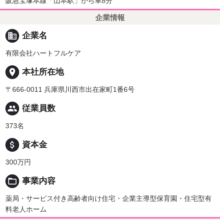
阪急宝塚本線「山本駅」から車8分
企業情報
business
企業名
有限会社ハートフルケア
place
本社所在地
〒666-0011 兵庫県川西市出在家町1番6号
people
従業員数
373名
attach_money
資本金
300万円
folder_open
事業内容
薬局・サービス付き高齢者向け住宅・企業主導型保育園・住宅型有
料老人ホーム