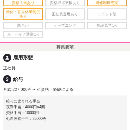
資格手当あり
資格取得支援あり
研修制度充実
産休・育児休業制度
正社員登用あり
ユニット型
あり
駅ちか
オープニング
施設見学OK
車・バイク通勤OK
募集要項
person
雇用形態
正社員
attach_money
給与
月給 227,000円〜
※資格・経験による
給与に含まれる手当
夜勤手当：4000円×4回
資格手当：10000円
処遇改善手当：25000円