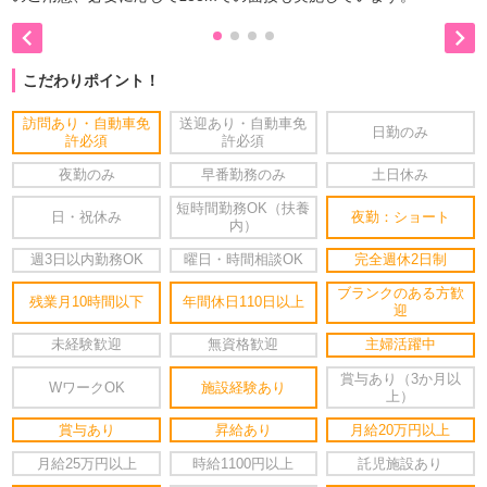


こだわりポイント！
訪問あり・自動車免
送迎あり・自動車免
日勤のみ
許必須
許必須
夜勤のみ
早番勤務のみ
土日休み
短時間勤務OK（扶養
日・祝休み
夜勤：ショート
内）
週3日以内勤務OK
曜日・時間相談OK
完全週休2日制
ブランクのある方歓
残業月10時間以下
年間休日110日以上
迎
未経験歓迎
無資格歓迎
主婦活躍中
賞与あり（3か月以
WワークOK
施設経験あり
上）
賞与あり
昇給あり
月給20万円以上
月給25万円以上
時給1100円以上
託児施設あり