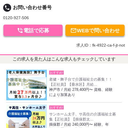
local_phone
お問い合わせ番号
0120-927-506


電話で応募
WEBで問い合わせ
求人ID：fk-4922-ca-f-jt-not
この求人を見た人はこんな求人もチェックしています
おすすめ!
老健・舞子台で介護福祉士の募集！！
【正社員】【垂水区】月給...
神戸市 / 月給 278,400円〜 資格、経験
により加算あり
おすすめ!
サンホーム太子、サ高住の介護福祉士募
集【正社員】【揖保郡太...
揖保郡 / 月給 240,000円〜 経験、年