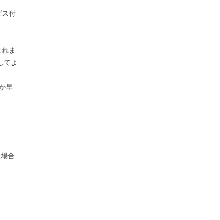
ビス付
まれま
してよ
か早
た場合