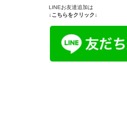
LINEお友達追加は
↓こちらをクリック↓
●また、未経験者歓迎の職場もご相談可能です。 「営
不動産・金融・旅行・観光・飲食・コンビニ」など様々
ご相談ください。

 ●大手求人サイトの「フロム・エー・ナビ、タウンワー
にも掲載されていない求人も多数ご紹介できます。

●「特別養護老人ホーム、介護老人保健施設、デイサー
サービス付き高齢者向け住宅、住宅型有料老人ホーム、
ケアプランセンター、居宅介護支援、ケアハウス、ケア