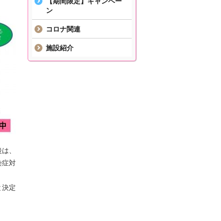
【期間限定】キャンペー
ン
コロナ関連
施設紹介
後は、
染症対
と決定