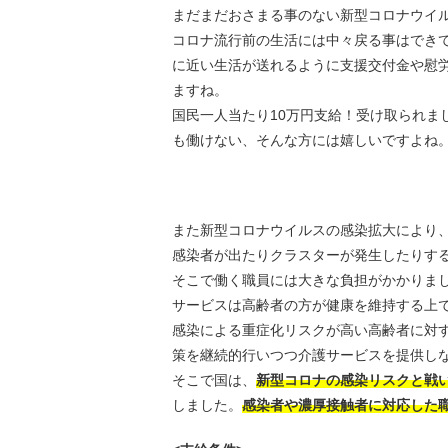
まだまだおさまる事のない新型コロナウイ
コロナ流行前の生活には中々戻る事はでき
に近い生活が送れるように支援交付金や慰
ますね。
国民一人当たり10万円支給！受け取られま
も働けない、そんな方には嬉しいですよね
また新型コロナウイルスの感染拡大により
感染者が出たりクラスターが発生したりす
そこで働く職員には大きな負担がかかりま
サービスは高齢者の方が健康を維持する上
感染による重症化リスクが高い高齢者に対
策を継続的行いつつ介護サービスを提供し
そこで国は、
新型コロナの感染リスクと戦
しました。
感染者や濃厚接触者に対応した職