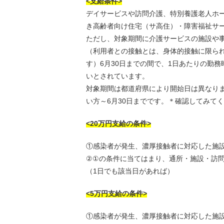
<支給条件>
デイサービスや訪問介護、特別養護老人ホ
き高齢者向け住宅（サ高住）・障害福祉サ
ただし、対象期間に介護サービスの施設や事
（利用者との接触とは、身体的接触に限ら
す）6月30日までの間で、1日あたりの勤
いとされています。
対象期間は都道府県により開始日は異なり
い方～6月30日までです。＊確認してみて
<20万円支給の条件>
①感染者が発生、濃厚接触者に対応した施
②①の条件に当てはまり、通所・施設・訪
（1日でも該当日があれば）
<5万円支給の条件>
①感染者が発生、濃厚接触者に対応した施