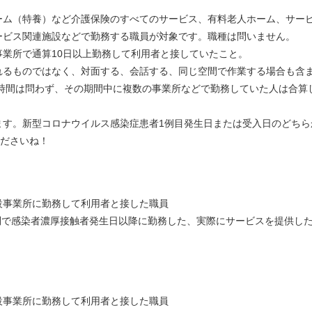
ーム（特養）など介護保険のすべてのサービス、有料老人ホーム、サー
ービス関連施設などで勤務する職員が対象です。職種は問いません。
業所で通算10日以上勤務して利用者と接していたこと。
れるものではなく、対面する、会話する、同じ空間で作業する場合も含
務時間は問わず、その期間中に複数の事業所などで勤務していた人は合算
ます。新型コロナウイルス感染症患者1例目発生日または受入日のどちら
くださいね！
設事業所に勤務して利用者と接した職員
問で感染者濃厚接触者発生日以降に勤務した、実際にサービスを提供し
設事業所に勤務して利用者と接した職員