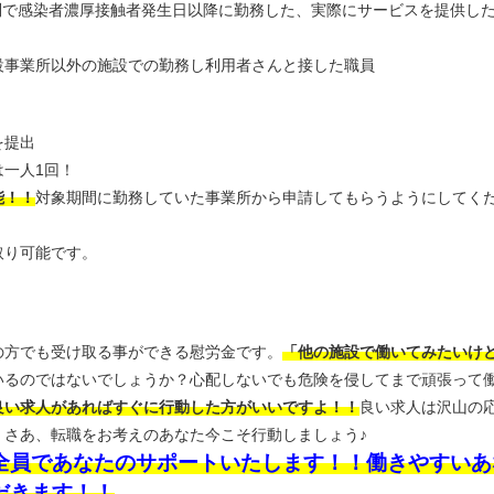
問で感染者濃厚接触者発生日以降に勤務した、実際にサービスを提供し
設事業所以外の施設での勤務し利用者さんと接した職員
を提出
一人1回！
能！！
対象期間に勤務していた事業所から申請してもらうようにしてく
取り可能です。
の方でも受け取る事ができる慰労金です。
「他の施設で働いてみたいけ
いるのではないでしょうか？心配しないでも危険を侵してまで頑張って
良い求人があればすぐに行動した方がいいですよ！！
良い求人は沢山の
！さあ、転職をお考えのあなた今こそ行動しましょう♪
全員であなたのサポートいたします！！働きやすいあ
だきます！！