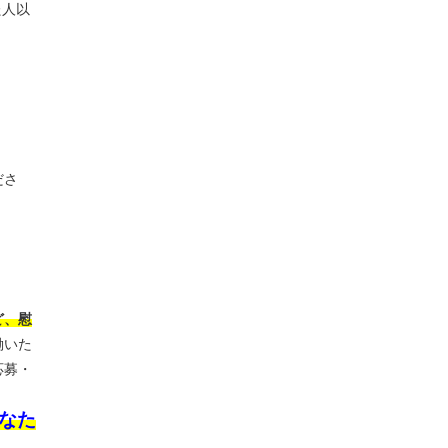
た人以
ださ
ど、慰
働いた
応募・
なた