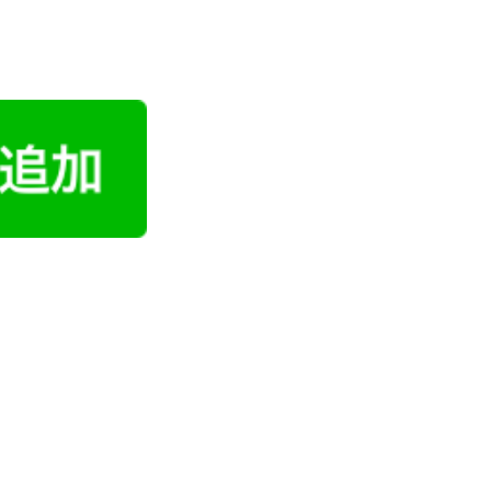
シフト制、完全週休2、土日祝休み、土日休み、日祝休み、週
未経験歓迎、主ふ歓迎、曜日相談可、土日祝のみ、年休110日
Ｗワーク可、賞与あり、昇給あり、正社員登用、資格支援交通
週1週2日からOK、週3日～ OK、週4日以上OK、フリータ
無資格OK、短時間勤務の方も歓迎、フルタイム勤務、資格取
新設・オープニング求人、ハローワーク求人」上記の条件で働
業・事務・販売・受付・総務・人事・企画・管理・公務員・

なバックグラウンドをお持ちの方も大歓迎ですのでお気軽に

ク、an、イーアイデム、バイトル、エン転職、DODA、リクナビ、マイナビ」

ビス、介護付有料老人ホーム、訪問介護サービス、グループホーム、

ショートステイ、看護小規模多機能型居宅介護、小規模多機能ホーム、

ホーム、リハビリテーションセンター、リハビリ型デイサービス」
