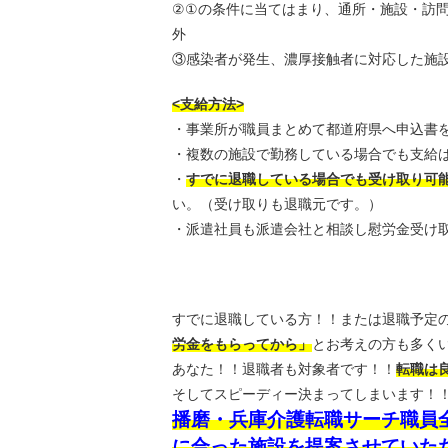
②①の条件に当てはまり、通所・施設・訪
外
③感染者が発生、濃厚接触者に対応した施
<支給方法>
・事業所が職員まとめて都道府県へ申込書
・複数の施設で勤務している場合でも支給は
・
すでに退職している場合でも受け取り可
い。（受け取りも退職元です。）
・派遣社員も派遣会社と相談し慰労金受け
すでに退職している方！！または退職予定
労金をもらってから」
とお考えの方も多く
あなた！！退職者も対象者です！！
転職は
そしてスピーディー決まってしまいます！
播磨・兵庫介護転職サーチ職員
に合った施設を提案させていた