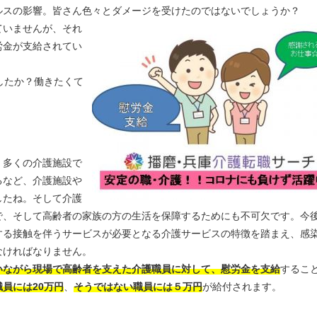
ルスの影響。皆さん色
々とダメージを受けたのではないでしょうか？
ていませんが、それ
労金が支給されてい
したか？働きたくて
。
、多くの介護施設で
るなど、介護施設や
したね。そして介護
で、そして高齢者の家族の方の生活を保障するためにも不可欠です。今
する接触を伴うサービスが必要となる介護サービスの特徴を踏まえ、感
なければなりません。
いながら現場で高齢者を支えた介護職員に対して、慰労金を支給
するこ
員には20万円
、
そうではない職員には５万円
が給付されます。