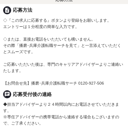
description
応募方法
◇『この求人に応募する』ボタンより登録をお願いします。
エントリーは１分程度の簡単な入力です。
◇または、直接お電話をいただいても構いません。
その際「播磨･兵庫介護転職サーチを見て」と一言添えていただく
とスムーズです。
ご応募いただいた後は、専門のキャリアアドバイザーよりご連絡い
たします。
【お問合せ先】播磨･兵庫介護転職サーチ 0120-927-506
chat
応募受付後の連絡
◆担当アドバイザーより２４時間以内にお電話させていただきま
す。
※専任アドバイザーの携帯電話から連絡する場合もございますの
で、ご了承ください。