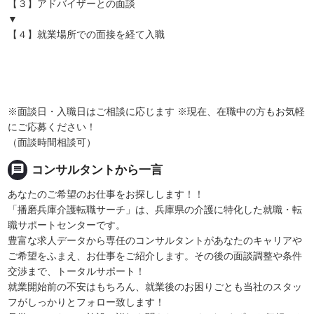
【３】アドバイザーとの面談
▼
【４】就業場所での面接を経て入職
※面談日・入職日はご相談に応じます ※現在、在職中の方もお気軽
にご応募ください！
（面談時間相談可）
message
コンサルタントから一言
あなたのご希望のお仕事をお探しします！！
「播磨兵庫介護転職サーチ」は、兵庫県の介護に特化した就職・転
職サポートセンターです。
豊富な求人データから専任のコンサルタントがあなたのキャリアや
ご希望をふまえ、お仕事をご紹介します。その後の面談調整や条件
交渉まで、トータルサポート！
就業開始前の不安はもちろん、就業後のお困りごとも当社のスタッ
フがしっかりとフォロー致します！