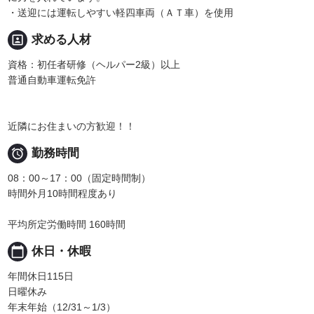
・送迎には運転しやすい軽四車両（ＡＴ車）を使用
portrait
求める人材
資格：初任者研修（ヘルパー2級）以上
普通自動車運転免許
近隣にお住まいの方歓迎！！

勤務時間
08：00～17：00（固定時間制）
時間外月10時間程度あり
平均所定労働時間 160時間
calendar_today
休日・休暇
年間休日115日
日曜休み
年末年始（12/31～1/3）