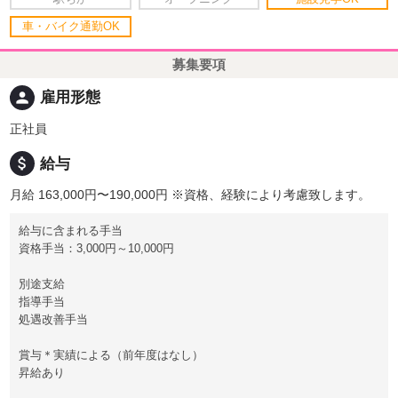
車・バイク通勤OK
募集要項
person
雇用形態
正社員
attach_money
給与
月給 163,000円〜190,000円
※資格、経験により考慮致します。
給与に含まれる手当
資格手当：3,000円～10,000円
別途支給
指導手当
処遇改善手当
賞与＊実績による（前年度はなし）
昇給あり