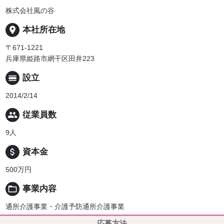
株式会社風の谷
place
本社所在地
〒671-1221
兵庫県姫路市網干区田井223
calendar_view_day
設立
2014/2/14
people
従業員数
9人
attach_money
資本金
500万円
folder_open
事業内容
通所介護事業・介護予防通所介護事業
応募方法