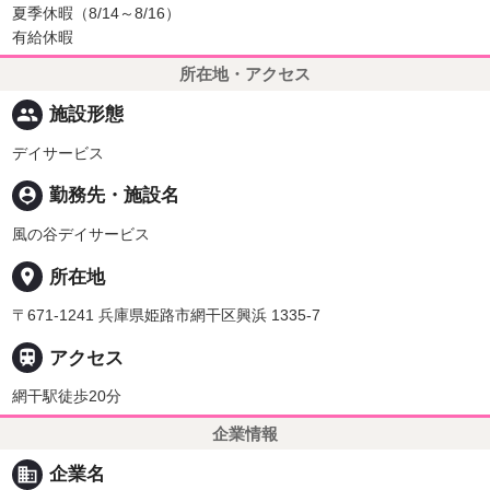
夏季休暇（8/14～8/16）
有給休暇
所在地・アクセス
people
施設形態
デイサービス
person_pin
勤務先・施設名
風の谷デイサービス
place
所在地
〒671-1241 兵庫県姫路市網干区興浜 1335-7

アクセス
網干駅徒歩20分
企業情報
business
企業名