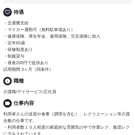
favorite_border
待遇
・交通費支給
・マイカー通勤可（無料駐車場あり）
・健康保険、厚生年金、雇用保険、労災保険に加入
・定年65歳
・研修制度あり
・制服貸与
・昼食200円で提供あり
試用期間 3ヶ月（同条件）
info
職種
介護職/デイサービス/正社員
label
仕事内容
利用者さんの送迎や食事（調理を含む）、レクリエーション等介護
全般の仕事です。
・利用者数１０人程度の家庭的な雰囲気の中で作業レク、集団レク
に力を入れています。