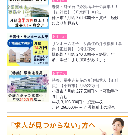
老健・舞子台で介護福祉士の募集！！
【正社員】【垂水区】月給...
神戸市 / 月給 278,400円〜 資格、経験
により加算あり
おすすめ!
サンホーム太子、サ高住の介護福祉士募
集【正社員】【揖保郡太...
揖保郡 / 月給 240,000円〜 経験、年
齢、学歴により加算があります
おすすめ!
特養、粟生逢花苑の介護職求人【正社
員】【小野市】月給22万円～！
小野市 / 月給 227,500円〜 ＊夜勤手当
５回含む
年収 3,106,000円〜 想定年収
月給 258,500円〜 介護福祉士の場合