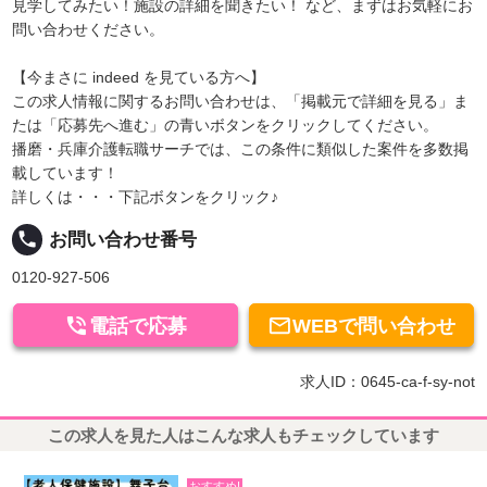
見学してみたい！施設の詳細を聞きたい！ など、まずはお気軽にお
問い合わせください。
【今まさに indeed を見ている方へ】
この求人情報に関するお問い合わせは、「掲載元で詳細を見る」ま
たは「応募先へ進む」の青いボタンをクリックしてください。
播磨・兵庫介護転職サーチでは、この条件に類似した案件を多数掲
載しています！
詳しくは・・・下記ボタンをクリック♪
local_phone
お問い合わせ番号
0120-927-506


電話で応募
WEBで問い合わせ
求人ID：0645-ca-f-sy-not
この求人を見た人はこんな求人もチェックしています
おすすめ!