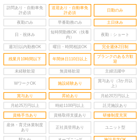
訪問あり・自動車免
送迎あり・自動車免
日勤のみ
許必須
許必須
夜勤のみ
早番勤務のみ
土日休み
短時間勤務OK（扶養
日・祝休み
夜勤：ショート
内）
週3日以内勤務OK
曜日・時間相談OK
完全週休2日制
ブランクのある方歓
残業月10時間以下
年間休日110日以上
迎
未経験歓迎
無資格歓迎
主婦活躍中
賞与あり（3か月以
WワークOK
施設経験あり
上）
賞与あり
昇給あり
月給20万円以上
月給25万円以上
時給1100円以上
託児施設あり
資格手当あり
資格取得支援あり
研修制度充実
産休・育児休業制度
正社員登用あり
ユニット型
あり
駅ちか
オープニング
施設見学OK