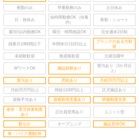
夜勤のみ
早番勤務のみ
土日休み
短時間勤務OK（扶養
日・祝休み
夜勤：ショート
内）
週3日以内勤務OK
曜日・時間相談OK
完全週休2日制
ブランクのある方歓
残業月10時間以下
年間休日110日以上
迎
未経験歓迎
無資格歓迎
主婦活躍中
賞与あり（3か月以
WワークOK
施設経験あり
上）
賞与あり
昇給あり
月給20万円以上
月給25万円以上
時給1100円以上
託児施設あり
資格手当あり
資格取得支援あり
研修制度充実
産休・育児休業制度
正社員登用あり
ユニット型
あり
駅ちか
オープニング
施設見学OK
車・バイク通勤OK