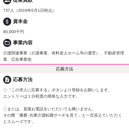
people
従業員数
737人（2019年5月1日時点）
attach_money
資本金
80,000千円
folder_open
事業内容
介護関連事業（介護事業、有料老人ホーム等の運営）、不動産管理
業、広告事業他
応募方法
description
応募方法
◇『この求人に応募する』ボタンより登録をお願いします。
エントリーは１分程度の簡単な入力です。
◇または、直接お電話をいただいても構いません。
その際「播磨･兵庫介護転職サーチを見て」と一言添えていただく
とスムーズです。