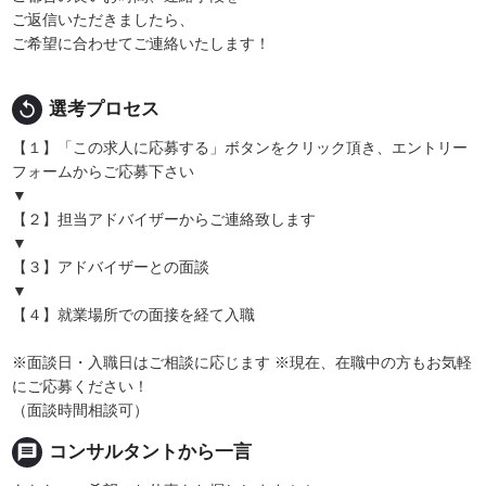
ご返信いただきましたら、
ご希望に合わせてご連絡いたします！
replay
選考プロセス
【１】「この求人に応募する」ボタンをクリック頂き、エントリー
フォームからご応募下さい
▼
【２】担当アドバイザーからご連絡致します
▼
【３】アドバイザーとの面談
▼
【４】就業場所での面接を経て入職
※面談日・入職日はご相談に応じます ※現在、在職中の方もお気軽
にご応募ください！
（面談時間相談可）
message
コンサルタントから一言