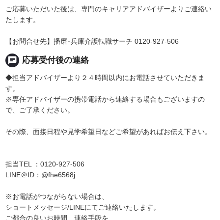
ご応募いただいた後は、専門のキャリアアドバイザーよりご連絡い
たします。
【お問合せ先】播磨･兵庫介護転職サーチ 0120-927-506
chat
応募受付後の連絡
◆担当アドバイザーより２４時間以内にお電話させていただきま
す。
※専任アドバイザーの携帯電話から連絡する場合もございますの
で、ご了承ください。
その際、面接日程や見学希望日などご希望があればお伝え下さい。
担当TEL ：0120-927-506
LINE＠ID：@fhe6568j
※お電話がつながらない場合は、
ショートメッセージ/LINEにてご連絡いたします。
ご都合の良いお時間、連絡手段を