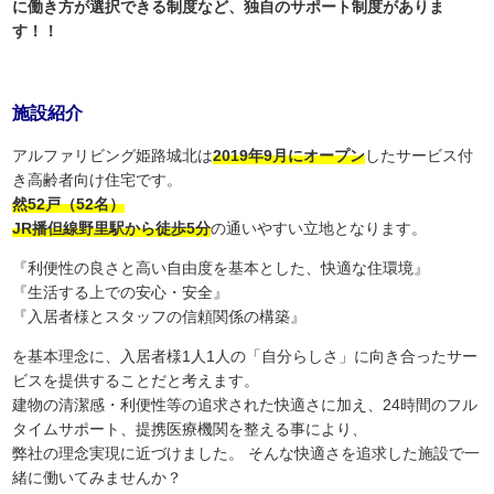
に働き方が選択できる制度など、独自のサポート制度がありま
す！！
施設紹介
アルファリビング姫路城北は
2019年9月にオープン
したサービス付
き高齢者向け住宅です。
然52戸（52名）
JR播但線野里駅から徒歩5分
の通いやすい立地となります。
『利便性の良さと高い自由度を基本とした、快適な住環境』
『生活する上での安心・安全』
『入居者様とスタッフの信頼関係の構築』
を基本理念に、入居者様1人1人の「自分らしさ」に向き合ったサー
ビスを提供することだと考えます。
建物の清潔感・利便性等の追求された快適さに加え、24時間のフル
タイムサポート、提携医療機関を整える事により、
弊社の理念実現に近づけました。 そんな快適さを追求した施設で一
緒に働いてみませんか？