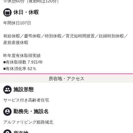
※休憩60分（夜勤時は120分）
calendar_today
休日・休暇
年間休日107日
有給休暇／慶弔休暇／特別休暇／育児短時間措置／妊婦特別休暇／
産前産後休暇
昨年度有休取得実績
■有休取得数 7.9日/年
■有休消化率 62％
所在地・アクセス
people
施設形態
サービス付き高齢者住宅
person_pin
勤務先・施設名
アルファリビング姫路城北