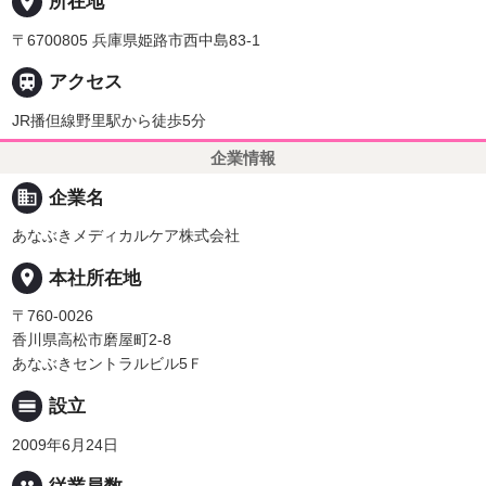
place
所在地
〒6700805 兵庫県姫路市西中島83-1

アクセス
JR播但線野里駅から徒歩5分
企業情報
business
企業名
あなぶきメディカルケア株式会社
place
本社所在地
〒760-0026
香川県高松市磨屋町2-8
あなぶきセントラルビル5Ｆ
calendar_view_day
設立
2009年6月24日