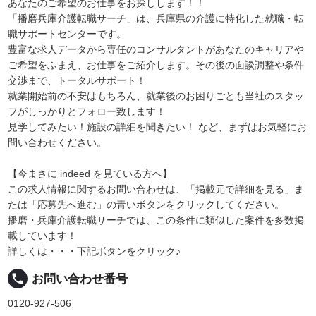
あなたのご希望のお仕事をお探しします！！
「播磨兵庫介護転職サーチ」は、兵庫県の介護に特化した就職・転
職サポートセンターです。
豊富な求人データから専任のコンサルタントがあなたのキャリアや
ご希望をふまえ、お仕事をご紹介します。その後の面談調整や条件
交渉まで、トータルサポート！
就業開始前の不安はもちろん、就業後のお困りごとも当社のスタッ
フがしっかりとフォロー致します！
見学してみたい！施設の詳細を聞きたい！ など、まずはお気軽にお
問い合わせください。
【今まさに indeed を見ている方へ】
この求人情報に関するお問い合わせは、「掲載元で詳細を見る」ま
たは「応募先へ進む」の青いボタンをクリックしてください。
播磨・兵庫介護転職サーチでは、この条件に類似した案件を多数掲
載しています！
詳しくは・・・下記ボタンをクリック♪
local_phone
お問い合わせ番号
0120-927-506