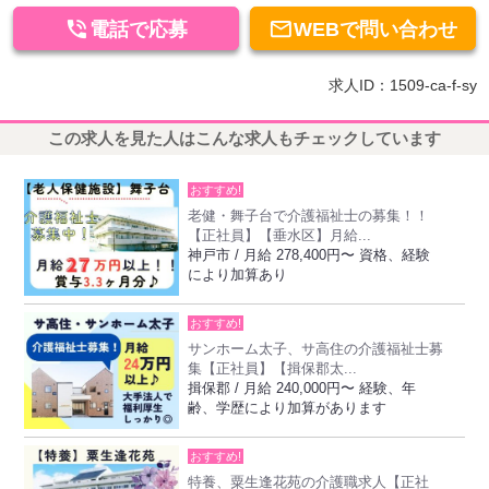


電話で応募
WEBで問い合わせ
求人ID：1509-ca-f-sy
この求人を見た人はこんな求人もチェックしています
おすすめ!
老健・舞子台で介護福祉士の募集！！
【正社員】【垂水区】月給...
神戸市 / 月給 278,400円〜 資格、経験
により加算あり
おすすめ!
サンホーム太子、サ高住の介護福祉士募
集【正社員】【揖保郡太...
揖保郡 / 月給 240,000円〜 経験、年
齢、学歴により加算があります
おすすめ!
特養、粟生逢花苑の介護職求人【正社