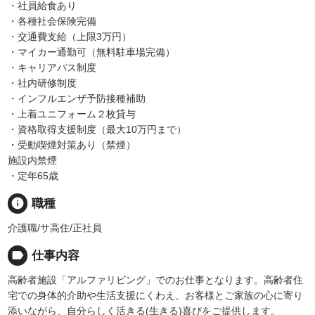
・社員給食あり
・各種社会保険完備
・交通費支給（上限3万円）
・マイカー通勤可（無料駐車場完備）
・キャリアパス制度
・社内研修制度
・インフルエンザ予防接種補助
・上着ユニフォーム２枚貸与
・資格取得支援制度（最大10万円まで）
・受動喫煙対策あり（禁煙）
施設内禁煙
・定年65歳
info
職種
介護職/サ高住/正社員
label
仕事内容
高齢者施設「アルファリビング」でのお仕事となります。高齢者住
宅での身体的介助や生活支援にくわえ、お客様とご家族の心に寄り
添いながら、自分らしく活きる(生きる)喜びをご提供します。