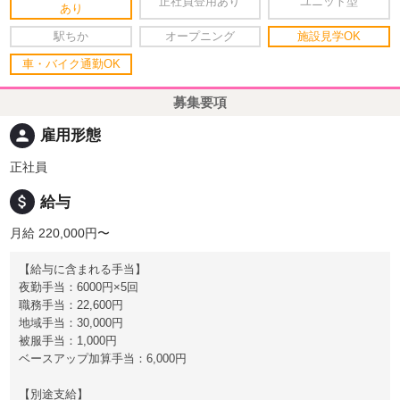
正社員登用あり
ユニット型
あり
駅ちか
オープニング
施設見学OK
車・バイク通勤OK
募集要項
person
雇用形態
正社員
attach_money
給与
月給 220,000円〜
【給与に含まれる手当】
夜勤手当：6000円×5回
職務手当：22,600円
地域手当：30,000円
被服手当：1,000円
ベースアップ加算手当：6,000円
【別途支給】