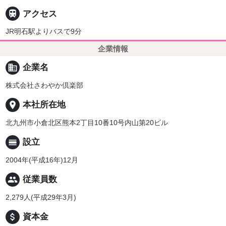

アクセス
JR明石駅よりバスで9分
企業情報
business
企業名
株式会社さわやか倶楽部
place
本社所在地
北九州市小倉北区熊本2丁目10番10号内山第20ビル
calendar_view_day
設立
2004年(平成16年)12月
people
従業員数
2,279人(平成29年3月)
attach_money
資本金