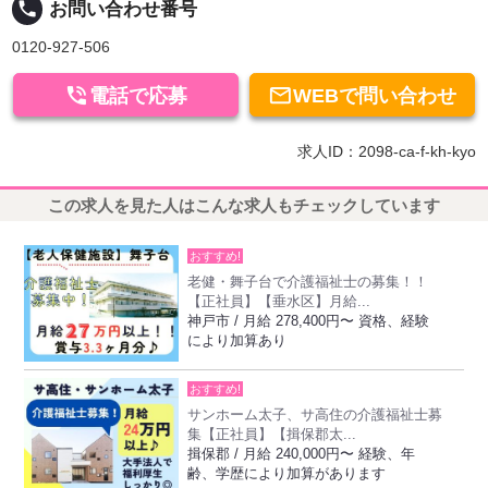
local_phone
お問い合わせ番号
0120-927-506


電話で応募
WEBで問い合わせ
求人ID：2098-ca-f-kh-kyo
この求人を見た人はこんな求人もチェックしています
おすすめ!
老健・舞子台で介護福祉士の募集！！
【正社員】【垂水区】月給...
神戸市 / 月給 278,400円〜 資格、経験
により加算あり
おすすめ!
サンホーム太子、サ高住の介護福祉士募
集【正社員】【揖保郡太...
揖保郡 / 月給 240,000円〜 経験、年
齢、学歴により加算があります