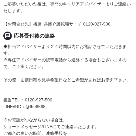
ご応募いただいた後は、専門のキャリアアドバイザーよりご連絡い
たします。
【お問合せ先】播磨･兵庫介護転職サーチ 0120-927-506
chat
応募受付後の連絡
◆担当アドバイザーより２４時間以内にお電話させていただきま
す。
※専任アドバイザーの携帯電話から連絡する場合もございますの
で、ご了承ください。
その際、面接日程や見学希望日などご希望があればお伝え下さい。
担当TEL ：0120-927-506
LINE＠ID：@fhe6568j
※お電話がつながらない場合は、
ショートメッセージ/LINEにてご連絡いたします。
ご都合の良いお時間、連絡手段を