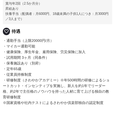
賞与年2回（2.5か月分）
昇給あり
扶養手当（配偶者：月6000円、18歳未満の子供1人につき：月3000円
／3人まで）
favorite_border
待遇
・通勤手当（上限20000円/月）
・マイカー通勤可能
・健康保険、厚生年金、雇用保険、労災保険に加入
・試用期間 3ヶ月（同条件）
・保養施設あり（別府）
・定年65歳
・従業員持株制度
・研修制度（さわやかアカデミー）※年500時間の研修によるショ
ートカット・インセンティブを実施し、新人を約1年でリーダー
格、約2年で主任格のノウハウを持った人材に育て上げる独自の教
育研修制度
※国家資格や社内テストによるさわやか倶楽部独自の認定制度