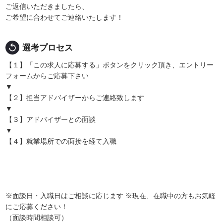
ご返信いただきましたら、
ご希望に合わせてご連絡いたします！
replay
選考プロセス
【１】「この求人に応募する」ボタンをクリック頂き、エントリー
フォームからご応募下さい
▼
【２】担当アドバイザーからご連絡致します
▼
【３】アドバイザーとの面談
▼
【４】就業場所での面接を経て入職
※面談日・入職日はご相談に応じます ※現在、在職中の方もお気軽
にご応募ください！
（面談時間相談可）