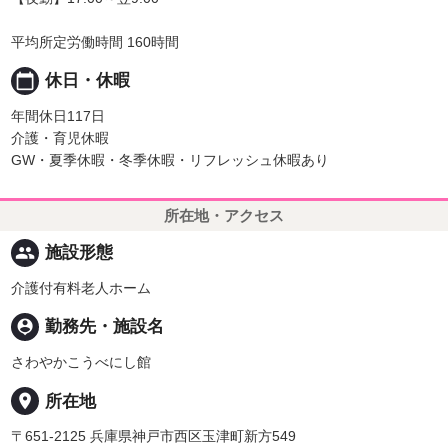
平均所定労働時間 160時間
calendar_today
休日・休暇
年間休日117日
介護・育児休暇
GW・夏季休暇・冬季休暇・リフレッシュ休暇あり
所在地・アクセス
people
施設形態
介護付有料老人ホーム
person_pin
勤務先・施設名
さわやかこうべにし館
place
所在地
〒651-2125 兵庫県神戸市西区玉津町新方549