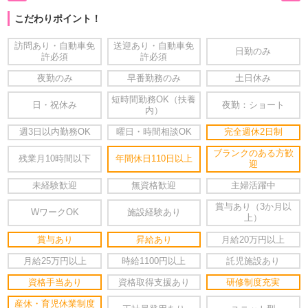
こだわりポイント！
訪問あり・自動車免
送迎あり・自動車免
日勤のみ
許必須
許必須
夜勤のみ
早番勤務のみ
土日休み
短時間勤務OK（扶養
日・祝休み
夜勤：ショート
内）
週3日以内勤務OK
曜日・時間相談OK
完全週休2日制
ブランクのある方歓
残業月10時間以下
年間休日110日以上
迎
未経験歓迎
無資格歓迎
主婦活躍中
賞与あり（3か月以
WワークOK
施設経験あり
上）
賞与あり
昇給あり
月給20万円以上
月給25万円以上
時給1100円以上
託児施設あり
資格手当あり
資格取得支援あり
研修制度充実
産休・育児休業制度