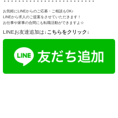
＊＊＊＊＊＊＊＊＊＊＊＊＊＊＊＊＊＊＊＊＊＊＊＊＊
お気軽にLINEからのご応募・ご相談もOK♪
LINEから求人のご提案をさせていただきます！
お仕事や家事の合間にも転職活動ができますよ☆
LINEお友達追加は
↓こちらをクリック↓
【今まさに indeed を見ている方へ】
掲載元であれば、非公開求人もお知らせできプレミアム求人も多数！
播磨・兵庫介護転職サーチでは、この条件に類似した案件を多数掲載し
ています！
詳しくは・・・青いボタンをクリック♪
※「応募先へ進む」の青いボタンをクリックしても応募とはなりません