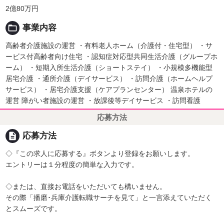
2億80万円
folder_open
事業内容
高齢者介護施設の運営 ・有料老人ホーム（介護付・住宅型） ・サ
ービス付高齢者向け住宅 ・認知症対応型共同生活介護（グループホ
ーム） ・短期入所生活介護（ショートステイ） ・小規模多機能型
居宅介護 ・通所介護（デイサービス） ・訪問介護（ホームヘルプ
サービス） ・居宅介護支援（ケアプランセンター） 温泉ホテルの
運営 障がい者施設の運営 ・放課後等デイサービス ・訪問看護
応募方法
description
応募方法
◇『この求人に応募する』ボタンより登録をお願いします。
エントリーは１分程度の簡単な入力です。
◇または、直接お電話をいただいても構いません。
その際「播磨･兵庫介護転職サーチを見て」と一言添えていただく
とスムーズです。