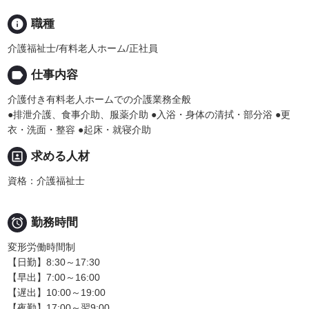
info
職種
介護福祉士/有料老人ホーム/正社員
label
仕事内容
介護付き有料老人ホームでの介護業務全般
●排泄介護、食事介助、服薬介助 ●入浴・身体の清拭・部分浴 ●更
衣・洗面・整容 ●起床・就寝介助
portrait
求める人材
資格：介護福祉士

勤務時間
変形労働時間制
【日勤】8:30～17:30
【早出】7:00～16:00
【遅出】10:00～19:00
【夜勤】17:00～翌9:00