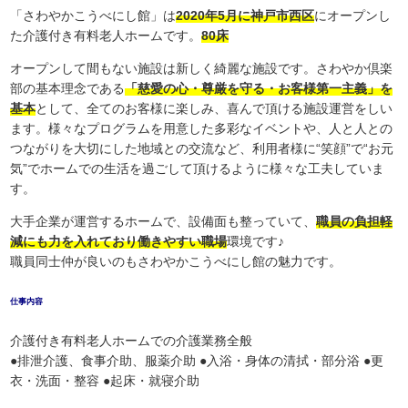
「さわやかこうべにし館」は
2020年5月に神戸市西区
にオープンし
た介護付き有料老人ホームです。
80床
オープンして間もない施設は新しく綺麗な施設です。さわやか倶楽
部の基本理念である
「慈愛の心・尊厳を守る・お客様第一主義」を
基本
として、全てのお客様に楽しみ、喜んで頂ける施設運営をしい
ます。様々なプログラムを用意した多彩なイベントや、人と人との
つながりを大切にした地域との交流など、利用者様に“笑顔”で“お元
気”でホームでの生活を過ごして頂けるように様々な工夫していま
す。
大手企業が運営するホームで、設備面も整っていて、
職員の負担軽
減にも力を入れており働きやすい職場
環境です♪
職員同士仲が良いのもさわやかこうべにし館の魅力です。
仕事内容
介護付き有料老人ホームでの介護業務全般
●排泄介護、食事介助、服薬介助 ●入浴・身体の清拭・部分浴 ●更
衣・洗面・整容 ●起床・就寝介助