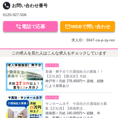
local_phone
お問い合わせ番号
0120-927-506


電話で応募
WEBで問い合わせ
求人ID：3047-ca-p-sy-nor
この求人を見た人はこんな求人もチェックしています
おすすめ!
老健・舞子台で介護福祉士の募集！！
【正社員】【垂水区】月給...
神戸市 / 月給 278,400円〜 資格、経験
により加算あり
おすすめ!
サンホーム太子、サ高住の介護福祉士募
集【正社員】【揖保郡太...
揖保郡 / 月給 240,000円〜 経験、年