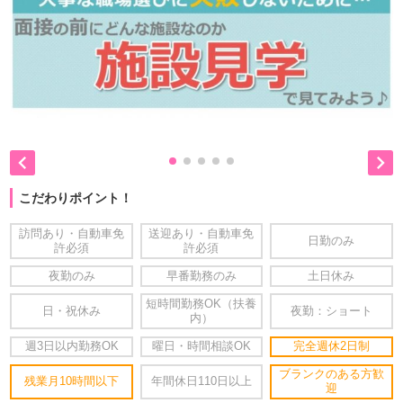


こだわりポイント！
訪問あり・自動車免
送迎あり・自動車免
日勤のみ
許必須
許必須
夜勤のみ
早番勤務のみ
土日休み
短時間勤務OK（扶養
日・祝休み
夜勤：ショート
内）
週3日以内勤務OK
曜日・時間相談OK
完全週休2日制
ブランクのある方歓
残業月10時間以下
年間休日110日以上
迎