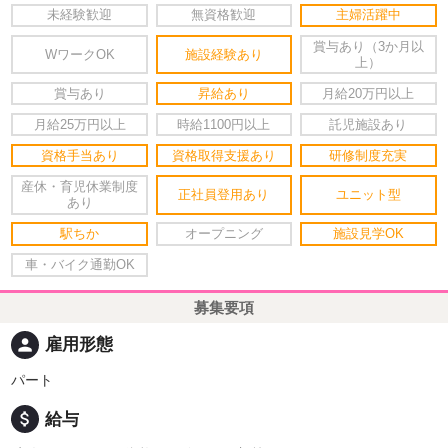
未経験歓迎
無資格歓迎
主婦活躍中
賞与あり（3か月以
WワークOK
施設経験あり
上）
賞与あり
昇給あり
月給20万円以上
月給25万円以上
時給1100円以上
託児施設あり
資格手当あり
資格取得支援あり
研修制度充実
産休・育児休業制度
正社員登用あり
ユニット型
あり
駅ちか
オープニング
施設見学OK
車・バイク通勤OK
募集要項
person
雇用形態
パート
attach_money
給与