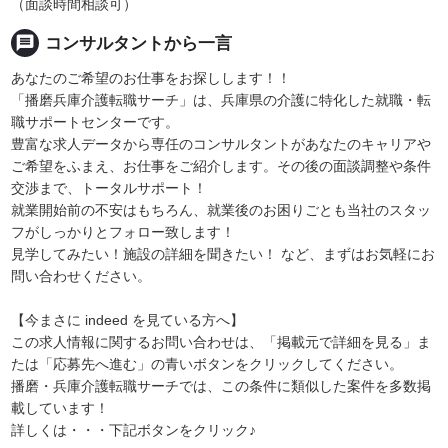
（面談時間相談可）
message
コンサルタントから一言
あなたのご希望のお仕事をお探しします！！
「播磨兵庫介護転職サーチ」は、兵庫県の介護に特化した就職・転
職サポートセンターです。
豊富な求人データから専任のコンサルタントがあなたのキャリアや
ご希望をふまえ、お仕事をご紹介します。その後の面談調整や条件
交渉まで、トータルサポート！
就業開始前の不安はもちろん、就業後のお困りごとも当社のスタッ
フがしっかりとフォロー致します！
見学してみたい！施設の詳細を聞きたい！ など、まずはお気軽にお
問い合わせください。
【今まさに indeed を見ている方へ】
この求人情報に関するお問い合わせは、「掲載元で詳細を見る」ま
たは「応募先へ進む」の青いボタンをクリックしてください。
播磨・兵庫介護転職サーチでは、この条件に類似した案件を多数掲
載しています！
詳しくは・・・下記ボタンをクリック♪