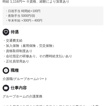
時給 1,116円〜
※資格、経験により加算あり
・日祝手当 時間給+100円
・夜勤手当 5000円/回
・年末年始 +300円～400円
favorite_border
待遇
・交通費支給
・加入保険（雇用保険，労災保険）
・資格取得制度あり
・会社指定の研修あり。その際時給支払いあり
・正社員登用あり
info
職種
介護職/グループホーム/パート
label
仕事内容
グループホームの介護業務