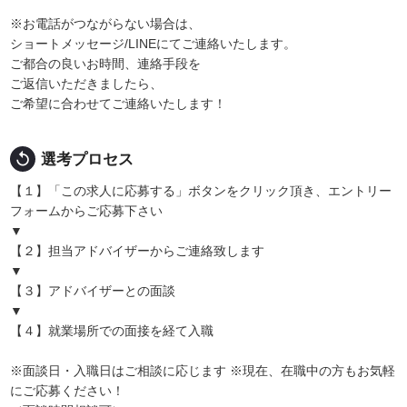
※お電話がつながらない場合は、
ショートメッセージ/LINEにてご連絡いたします。
ご都合の良いお時間、連絡手段を
ご返信いただきましたら、
ご希望に合わせてご連絡いたします！
replay
選考プロセス
【１】「この求人に応募する」ボタンをクリック頂き、エントリー
フォームからご応募下さい
▼
【２】担当アドバイザーからご連絡致します
▼
【３】アドバイザーとの面談
▼
【４】就業場所での面接を経て入職
※面談日・入職日はご相談に応じます ※現在、在職中の方もお気軽
にご応募ください！