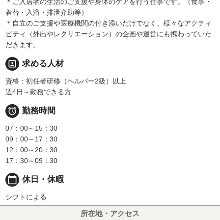
＊ご入居者の生活のご支援や身体のケアを行う仕事です。（食事・
着替・入浴・排泄介助等）
＊自立のご支援や医療機関の付き添いだけでなく、様々なアクティ
ビティ（外出やレクリエーション）の企画や運営にも携わっていた
だきます。
portrait
求める人材
資格：初任者研修（ヘルパー2級）以上
週4日～勤務できる方

勤務時間
07：00～15：30
09：00～17：30
12：00～20：30
17：30～09：30
calendar_today
休日・休暇
シフトによる
所在地・アクセス