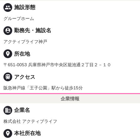
people
施設形態
グループホーム
person_pin
勤務先・施設名
アクティブライフ神戸
place
所在地
〒651-0053 兵庫県神戸市中央区籠池通２丁目２－１０

アクセス
阪急神戸線「王子公園」駅から徒歩15分
企業情報
business
企業名
株式会社 アクティブライフ
place
本社所在地