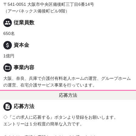
〒541-0051 大阪市中央区備後町三丁目6番14号
（アーバネックス備後町ビル9階）
people
従業員数
650名
attach_money
資本金
1億円
folder_open
事業内容
大阪、奈良、兵庫で介護付有料老人ホームの運営、グループホーム
の運営、在宅介護サービス事業を行っています。
応募方法
description
応募方法
◇『この求人に応募する』ボタンより登録をお願いします。
エントリーは１分程度の簡単な入力です。