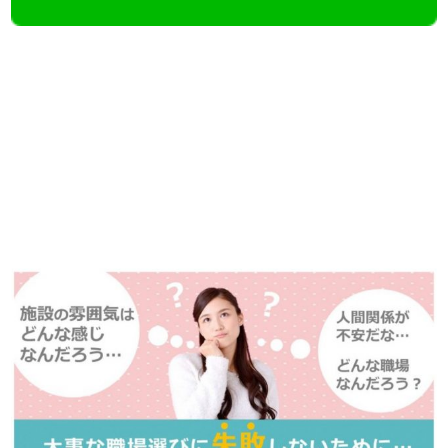
【今まさに indeed を見ている方へ】
掲載元であれば、非公開求人もお知らせできプレミアム求人も多数！
播磨・兵庫介護転職サーチでは、この条件に類似した案件を多数掲載し
ています！
詳しくは・・・青いボタンをクリック♪
※「応募先へ進む」の青いボタンをクリックしても応募とはなりません
ので、
是非、掲載元をご覧ください。