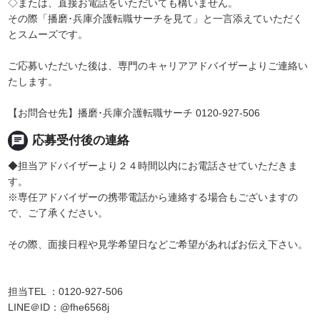
◇または、直接お電話をいただいても構いません。
その際「播磨･兵庫介護転職サーチを見て」と一言添えていただく
とスムーズです。
ご応募いただいた後は、専門のキャリアアドバイザーよりご連絡い
たします。
【お問合せ先】播磨･兵庫介護転職サーチ 0120-927-506
chat
応募受付後の連絡
◆担当アドバイザーより２４時間以内にお電話させていただきま
す。
※専任アドバイザーの携帯電話から連絡する場合もございますの
で、ご了承ください。
その際、面接日程や見学希望日などご希望があればお伝え下さい。
担当TEL ：0120-927-506
LINE＠ID：@fhe6568j