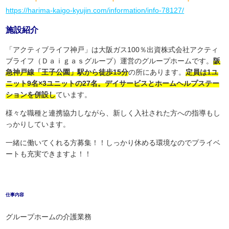
https://harima-kaigo-kyujin.com/information/info-78127/
施設紹介
「アクティブライフ神戸」は大阪ガス100％出資株式会社アクティ
ブライフ（Ｄａｉｇａｓグループ）運営のグループホームです。
阪
急神戸線「王子公園」駅から徒歩15分
の所にあります。
定員は1ユ
ニット9名×3ユニットの27名。デイサービスとホームヘルプステー
ションを併設し
ています。
様々な職種と連携協力しながら、新しく入社された方への指導もし
っかりしています。
一緒に働いてくれる方募集！！しっかり休める環境なのでプライベ
ートも充実できますよ！！
仕事内容
グループホームの介護業務