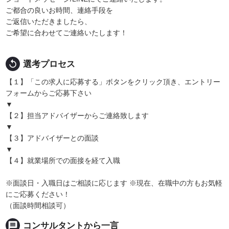
ご都合の良いお時間、連絡手段を
ご返信いただきましたら、
ご希望に合わせてご連絡いたします！
replay
選考プロセス
【１】「この求人に応募する」ボタンをクリック頂き、エントリー
フォームからご応募下さい
▼
【２】担当アドバイザーからご連絡致します
▼
【３】アドバイザーとの面談
▼
【４】就業場所での面接を経て入職
※面談日・入職日はご相談に応じます ※現在、在職中の方もお気軽
にご応募ください！
（面談時間相談可）
message
コンサルタントから一言