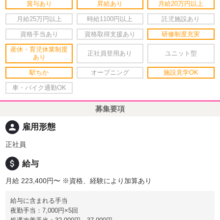
賞与あり
昇給あり
月給20万円以上
月給25万円以上
時給1100円以上
託児施設あり
資格手当あり
資格取得支援あり
研修制度充実
産休・育児休業制度
正社員登用あり
ユニット型
あり
駅ちか
オープニング
施設見学OK
車・バイク通勤OK
募集要項
person
雇用形態
正社員
attach_money
給与
月給 223,400円〜
※資格、経験により加算あり
給与に含まれる手当
夜勤手当：7,000円×5回