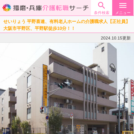

menu
条件検索
メニュー
せいりょう 平野喜連、有料老人ホームの介護職求人【正社員】
大阪市平野区、平野駅徒歩10分！！
2024.10.15更新