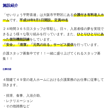
施設紹介
「せいりょう平野喜連」は大阪市平野区にある
介護付き有料老人ホ
ーム
です。
平成18年9月1日開設。定員49名
２４時間３６５日スタッフが常駐し、日々、入居者様の夢を実現で
きるよう様々な取り組みを行っています。また、
ひとりひとりにあ
った個別機能訓練
をしています。
「安全」「清潔」「元気の出る」サービス提供
を行っています。
介護スタッフ募集中です！！一緒に盛り上げてくれるスタッフ募
集！！
仕事内容
４階建て４９室の老人ホームにおける介護業務のお仕事に従事して
頂きます。
・排泄、食事、入浴介助、
・レクリエーション
・その他雑務など