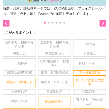
播磨・兵庫介護転職サーチでは、ZOOM面談や、フェイスシールド
のご用意、必要に応じてzoomでの面接も実施しています。


こだわりポイント！
訪問あり・自動車免
送迎あり・自動車免
日勤のみ
許必須
許必須
夜勤のみ
早番勤務のみ
土日休み
短時間勤務OK（扶養
日・祝休み
夜勤：ショート
内）
週3日以内勤務OK
曜日・時間相談OK
完全週休2日制
ブランクのある方歓
残業月10時間以下
年間休日110日以上
迎
未経験歓迎
無資格歓迎
主婦活躍中
賞与あり（3か月以
WワークOK
施設経験あり
上）