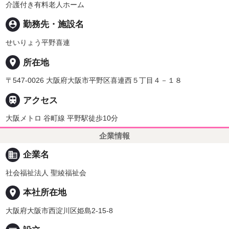
介護付き有料老人ホーム
person_pin
勤務先・施設名
せいりょう平野喜連
place
所在地
〒547-0026 大阪府大阪市平野区喜連西５丁目４－１８

アクセス
大阪メトロ 谷町線 平野駅徒歩10分
企業情報
business
企業名
社会福祉法人 聖綾福祉会
place
本社所在地
大阪府大阪市西淀川区姫島2-15-8