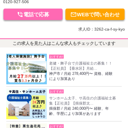
0120-927-506


電話で応募
WEBで問い合わせ
求人ID：3262-ca-f-sy-kyo
この求人を見た人はこんな求人もチェックしています
おすすめ!
老健・舞子台で介護福祉士の募集！！
【正社員】【垂水区】月給...
神戸市 / 月給 278,400円〜 資格、経験
により加算あり
おすすめ!
サンホーム太子、サ高住の介護福祉士募
集【正社員】【揖保郡太...
揖保郡 / 月給 240,000円〜 経験、年
齢、学歴により加算があります
おすすめ!