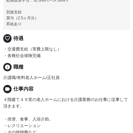
処遇改善手当：32,000円～37,000円
別途支給
賞与（2.5ヶ月分）
昇給あり
favorite_border
待遇
・交通費支給（実費上限なし）
・各種社会保険完備
info
職種
介護職/有料老人ホーム/正社員
label
仕事内容
４階建て４９室の老人ホームにおける介護業務のお仕事に従事して
頂きます。
・排泄、食事、入浴介助、
・レクリエーション
・その他雑務など