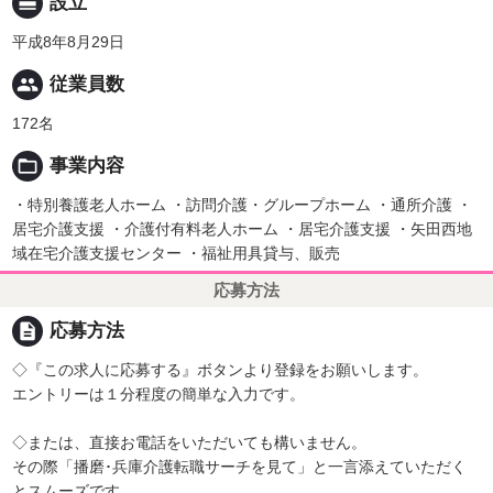
calendar_view_day
設立
平成8年8月29日
people
従業員数
172名
folder_open
事業内容
・特別養護老人ホーム ・訪問介護・グループホーム ・通所介護 ・
居宅介護支援 ・介護付有料老人ホーム ・居宅介護支援 ・矢田西地
域在宅介護支援センター ・福祉用具貸与、販売
応募方法
description
応募方法
◇『この求人に応募する』ボタンより登録をお願いします。
エントリーは１分程度の簡単な入力です。
◇または、直接お電話をいただいても構いません。
その際「播磨･兵庫介護転職サーチを見て」と一言添えていただく
とスムーズです。