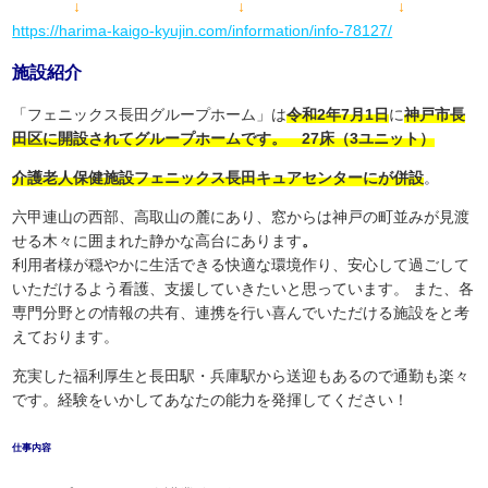
↓ ↓ ↓
https://harima-kaigo-kyujin.com/information/info-78127/
施設紹介
「フェニックス長田グループホーム」は
令和2年7月1日
に
神戸市長
田区に開設されてグループホームです。 27床（3ユニット）
介護老人保健施設フェニックス長田キュアセンターにが併設
。
六甲連山の西部、高取山の麓にあり、窓からは神戸の町並みが見渡
せる木々に囲まれた静かな高台にあります
。
利用者様が穏やかに生活できる快適な環境作り、安心して過ごして
いただけるよう看護、支援していきたいと思っています。 また、各
専門分野との情報の共有、連携を行い喜んでいただける施設をと考
えております。
充実した福利厚生と長田駅・兵庫駅から送迎もあるので通勤も楽々
です。経験をいかしてあなたの能力を発揮してください！
仕事内容