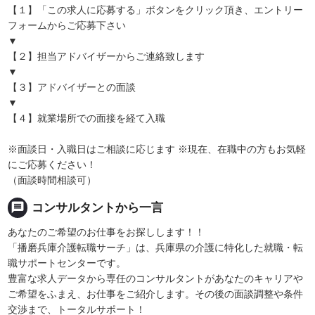
【１】「この求人に応募する」ボタンをクリック頂き、エントリー
フォームからご応募下さい
▼
【２】担当アドバイザーからご連絡致します
▼
【３】アドバイザーとの面談
▼
【４】就業場所での面接を経て入職
※面談日・入職日はご相談に応じます ※現在、在職中の方もお気軽
にご応募ください！
（面談時間相談可）
message
コンサルタントから一言
あなたのご希望のお仕事をお探しします！！
「播磨兵庫介護転職サーチ」は、兵庫県の介護に特化した就職・転
職サポートセンターです。
豊富な求人データから専任のコンサルタントがあなたのキャリアや
ご希望をふまえ、お仕事をご紹介します。その後の面談調整や条件
交渉まで、トータルサポート！