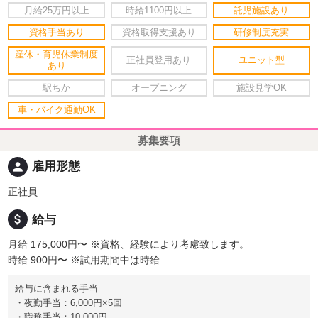
月給25万円以上
時給1100円以上
託児施設あり
資格手当あり
資格取得支援あり
研修制度充実
産休・育児休業制度
正社員登用あり
ユニット型
あり
駅ちか
オープニング
施設見学OK
車・バイク通勤OK
募集要項
person
雇用形態
正社員
attach_money
給与
月給 175,000円〜
※資格、経験により考慮致します。
時給 900円〜
※試用期間中は時給
給与に含まれる手当
・夜勤手当：6,000円×5回
・職務手当：10,000円