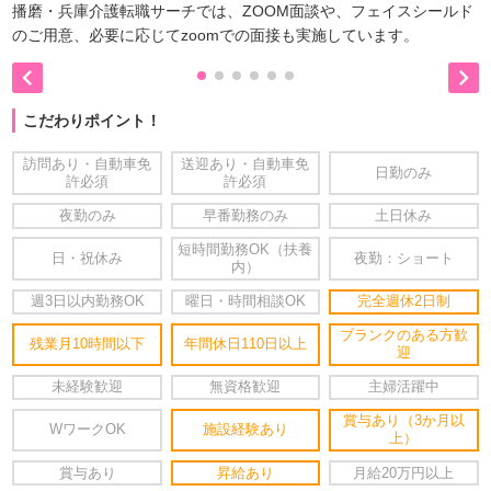
播磨・兵庫介護転職サーチでは、ZOOM面談や、フェイスシールド
のご用意、必要に応じてzoomでの面接も実施しています。


こだわりポイント！
訪問あり・自動車免
送迎あり・自動車免
日勤のみ
許必須
許必須
夜勤のみ
早番勤務のみ
土日休み
短時間勤務OK（扶養
日・祝休み
夜勤：ショート
内）
週3日以内勤務OK
曜日・時間相談OK
完全週休2日制
ブランクのある方歓
残業月10時間以下
年間休日110日以上
迎
未経験歓迎
無資格歓迎
主婦活躍中
賞与あり（3か月以
WワークOK
施設経験あり
上）
賞与あり
昇給あり
月給20万円以上