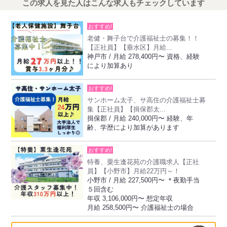
この求人を見た人はこんな求人もチェックしています
おすすめ!
老健・舞子台で介護福祉士の募集！！
【正社員】【垂水区】月給...
神戸市 / 月給 278,400円〜 資格、経験
により加算あり
おすすめ!
サンホーム太子、サ高住の介護福祉士募
集【正社員】【揖保郡太...
揖保郡 / 月給 240,000円〜 経験、年
齢、学歴により加算があります
おすすめ!
特養、粟生逢花苑の介護職求人【正社
員】【小野市】月給22万円～！
小野市 / 月給 227,500円〜 ＊夜勤手当
５回含む
年収 3,106,000円〜 想定年収
月給 258,500円〜 介護福祉士の場合