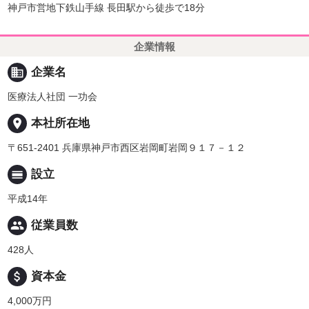
神戸市営地下鉄山手線 長田駅から徒歩で18分
企業情報
business
企業名
医療法人社団 一功会
place
本社所在地
〒651-2401 兵庫県神戸市西区岩岡町岩岡９１７－１２
calendar_view_day
設立
平成14年
people
従業員数
428人
attach_money
資本金
4,000万円