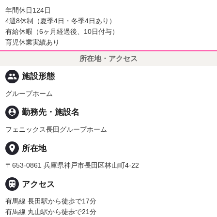
年間休日124日
4週8休制（夏季4日・冬季4日あり）
有給休暇（6ヶ月経過後、10日付与）
育児休業実績あり
所在地・アクセス
people
施設形態
グループホーム
person_pin
勤務先・施設名
フェニックス長田グループホーム
place
所在地
〒653-0861 兵庫県神戸市長田区林山町4-22

アクセス
有馬線 長田駅から徒歩で17分
有馬線 丸山駅から徒歩で21分