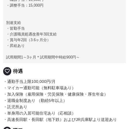
・調整手当：15,000円
別途支給
・皆勤手当
・介護職員処遇改善年3回支給
・賞与年2回（3.6ヶ月分）
・昇給あり
試用期間1～3ヶ月＊試用期間中時給900円～
favorite_border
待遇
・通勤手当上限100,000円/月
・マイカー通勤可能（無料駐車場あり）
・加入保険（雇用保険・労災保険・健康保険・厚生年金）
・退職金制度あり （勤続5年以上）
・託児所あり
・単身用の入居可能住宅あり（応相談）
・高速長田駅・長田駅（地下鉄）およびJR兵庫駅より送迎あり