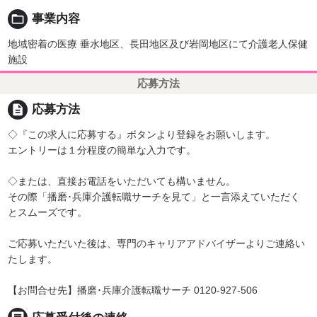
folder_open
事業内容
地域密着の医療 垂水地区、長田地区及び岩岡地区にて介護老人保健
施設
応募方法
description
応募方法
◇『この求人に応募する』ボタンより登録をお願いします。
エントリーは１分程度の簡単な入力です。
◇または、直接お電話をいただいても構いません。
その際「播磨･兵庫介護転職サーチを見て」と一言添えていただく
とスムーズです。
ご応募いただいた後は、専門のキャリアアドバイザーよりご連絡い
たします。
【お問合せ先】播磨･兵庫介護転職サーチ 0120-927-506